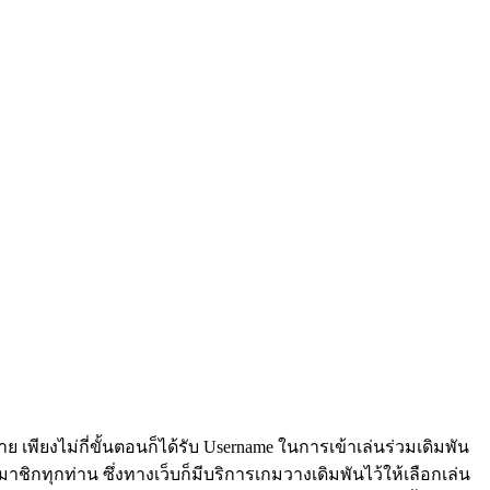
 เพียงไม่กี่ขั้นตอนก็ได้รับ Username ในการเข้าเล่นร่วมเดิมพัน
ชิกทุกท่าน ซึ่งทางเว็บก็มีบริการเกมวางเดิมพันไว้ให้เลือกเล่น