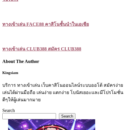
ทางเข้าเล่น FACE88 คาสิโนชั้นนำในเอเชีย
ทางเข้าเล่น CLUB388 สมัคร CLUB388
About The Author
Kingsiam
บริการ ทางเข้าเล่น เว็บคาสิโนออนไลน์ระบบออโต้ สมัครง่าย
เล่นได้ผ่านมือถือ เล่นง่าย แตกง่าย โบนัสเยอะและมีโปรโมชั่น
ดีๆให้ผู้เล่นมากมาย
Search
Search