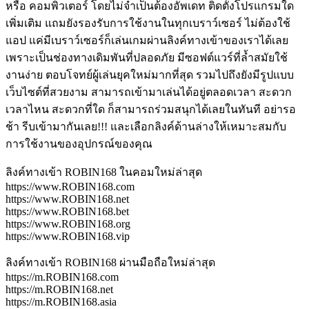
หรือ คอมพิวเตอร์ โดยไม่จำเป็นต้องอัพเดท ติดตั้งโปรแกรมใด
เพิ่มเติม แถมยังรองรับการใช้งานในทุกเบราว์เซอร์ ไม่ต้องใช้
แอป แค่มีเบราว์เซอร์ก็เล่นเกมผ่านลิงค์ทางเข้าของเราได้เลย
เพราะเป็นช่องทางเดิมพันที่ปลอดภัย มีซอฟต์แวร์ที่ล้ำสมัยใช้
งานง่าย ตอบโจทย์ผู้เล่นยุคใหม่มากที่สุด รวมไปถึงยังมีรูปแบบ
เว็บไซต์ที่สวยงาม สามารถเข้ามาเล่นได้อยู่ตลอดเวลา สะดวก
เวลาไหน สะดวกที่ใด ก็สามารถร่วมสนุกได้เลยในทันที อย่ารอ
ช้า รีบเข้ามากันเลย!!! และเลือกลิงค์ด้านล่างให้เหมาะสมกับ
การใช้งานของอุปกรณ์ของคุณ
ลิงค์ทางเข้า ROBIN168 ในคอมใหม่ล่าสุด
https://www.ROBIN168.com
https://www.ROBIN168.net
https://www.ROBIN168.bet
https://www.ROBIN168.org
https://www.ROBIN168.vip
ลิงค์ทางเข้า ROBIN168 ผ่านมือถือใหม่ล่าสุด
https://m.ROBIN168.com
https://m.ROBIN168.net
https://m.ROBIN168.asia