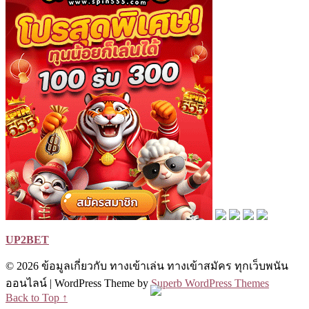
UP2BET
© 2026 ข้อมูลเกี่ยวกับ ทางเข้าเล่น ทางเข้าสมัคร ทุกเว็บพนัน
ออนไลน์
| WordPress Theme by
Superb WordPress Themes
Back to Top ↑