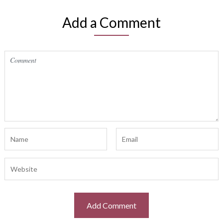
Add a Comment