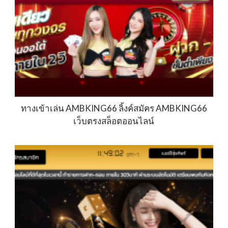
ทางเข้าเล่น AMBKING66 ลิ้งค์สมัคร AMBKING66
เว็บตรงสล็อตออนไลน์