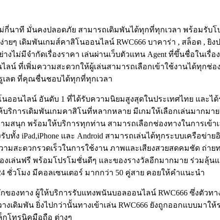
กี่นาที มั่นคงปลอดภัย สามารถเดิมพันได้ทุกที่ทุกเวลา พร้อมรับ
ยๆ เดิมพันเกมส์คาสิโนออนไลน์ RWC666 บาคาร่า , สล็อต , ยิงปลา ,
่างไม่มีจำกัดเรื่องราคา เล่นผ่านเว็บตัวแทน Agent ที่ขึ้นชื่อในเรื
ลน์ ที่เพิ่มความสะดวกให้ผู้เล่นสามารถเลือกเข้าใช้งานได้ทุกช
เลต ที่คุณชื่นชอบได้ทุกที่ทุกเวลา
 คาสิโนออนไลน์ อันดับ 1 ที่ได้รับความนิยมสูงสุดในประเทศไทย 
ห้บริการเดิมพันเกมคาสิโนที่หลากหลาย มีเกมให้เลือกเล่นมากมาย ไม
มสนุก พร้อมให้บริการทุกท่าน สามารถเลือกช่องทางในการเข้าเล่น
ทั้ง iPad,iPhone และ Android สามารถเล่นได้ทุกระบบเครือข่ายอิน
อความสะดวกรวดเร็วในการใช้งาน ภาพและเสียงสวยสดคมชัด ถ่ายทอ
ดลองเล่นฟรี พร้อมโปรโมชั่นดีๆ และของรางวัลอีกมากมาย ร่วมลุ้นแ
24 ชั่วโมง มีคอลเซนเตอร์ มากกว่า 50 คู่สาย คอยให้คำแนะนำ
ักของทาง ผู้ให้บริการรับแทงพนันบอลออนไลน์ RWC666 ซึ่งตัวทางเ
ล่นวางเดิมพัน ยิ่งไปกว่านั้นทางเข้าเล่น RWC666 ยังถูกออกแบบมาใ
ล็กโทรนิคมือถือ ต่างๆ