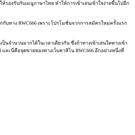
ห้รองรับกับเมนูภาษาไทย ทำให้การเข้าเล่นเข้าใจง่ายขึ้นไปอีก
นสมาชิกกับทาง RWC666 เพราะโปรโมชั่นจากการสมัครใหม่ครั้งแรก
นเป็นจำนวนมากได้ในเวลาเดียวกัน ซึ่งถ้าทางเข้าเล่นใดทางเข้า
ไป และนี่คือจุดขายของทางเว็บคาสิโน RWC666 อีกอย่างหนึ่งที่