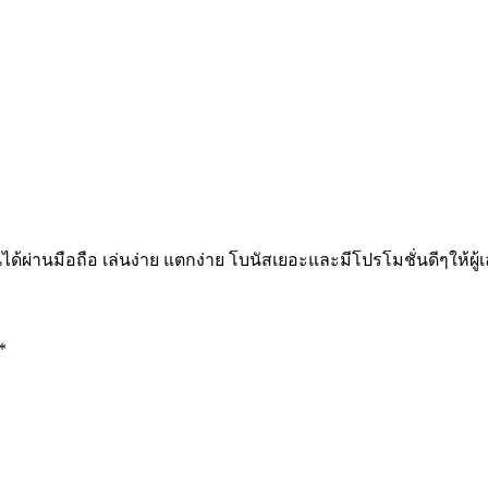
ด้ผ่านมือถือ เล่นง่าย แตกง่าย โบนัสเยอะและมีโปรโมชั่นดีๆให้ผู
*