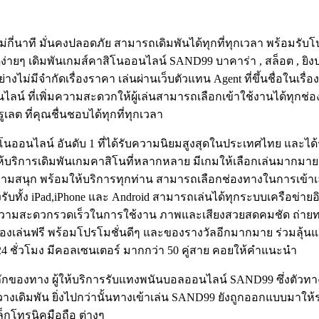
กี่นาที มั่นคงปลอดภัย สามารถเดิมพันได้ทุกที่ทุกเวลา พร้อมรับ
ยๆ เดิมพันเกมส์คาสิโนออนไลน์ SAND99 บาคาร่า , สล็อต , ยิงปลา ,
่างไม่มีจำกัดเรื่องราคา เล่นผ่านเว็บตัวแทน Agent ที่ขึ้นชื่อในเรื
ลน์ ที่เพิ่มความสะดวกให้ผู้เล่นสามารถเลือกเข้าใช้งานได้ทุกช
เลต ที่คุณชื่นชอบได้ทุกที่ทุกเวลา
 คาสิโนออนไลน์ อันดับ 1 ที่ได้รับความนิยมสูงสุดในประเทศไทย 
ห้บริการเดิมพันเกมคาสิโนที่หลากหลาย มีเกมให้เลือกเล่นมากมาย ไม
มสนุก พร้อมให้บริการทุกท่าน สามารถเลือกช่องทางในการเข้าเล่น
ทั้ง iPad,iPhone และ Android สามารถเล่นได้ทุกระบบเครือข่ายอิน
อความสะดวกรวดเร็วในการใช้งาน ภาพและเสียงสวยสดคมชัด ถ่ายทอ
ดลองเล่นฟรี พร้อมโปรโมชั่นดีๆ และของรางวัลอีกมากมาย ร่วมลุ้นแ
24 ชั่วโมง มีคอลเซนเตอร์ มากกว่า 50 คู่สาย คอยให้คำแนะนำ
ักของทาง ผู้ให้บริการรับแทงพนันบอลออนไลน์ SAND99 ซึ่งตัวทางเ
ล่นวางเดิมพัน ยิ่งไปกว่านั้นทางเข้าเล่น SAND99 ยังถูกออกแบบมาใ
ล็กโทรนิคมือถือ ต่างๆ