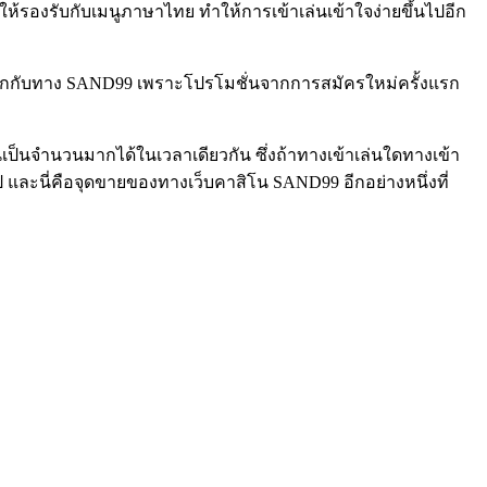
ห้รองรับกับเมนูภาษาไทย ทำให้การเข้าเล่นเข้าใจง่ายขึ้นไปอีก
นสมาชิกกับทาง SAND99 เพราะโปรโมชั่นจากการสมัครใหม่ครั้งแรก
นเป็นจำนวนมากได้ในเวลาเดียวกัน ซึ่งถ้าทางเข้าเล่นใดทางเข้า
ไป และนี่คือจุดขายของทางเว็บคาสิโน SAND99 อีกอย่างหนึ่งที่