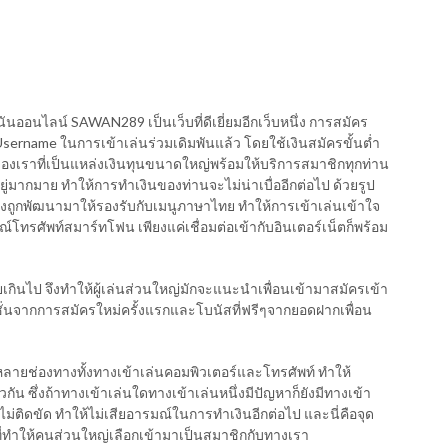
นออนไลน์ SAWAN289 เป็นเว็บที่ดีเยี่ยมอีกเว็บหนึ่ง การสมัคร
บ Username ในการเข้าเล่นร่วมเดิมพันแล้ว โดยใช้เงินสมัครขั้นต่ำ
ของเราที่เป็นแหล่งเงินทุนขนาดใหญ่พร้อมให้บริการสมาชิกทุกท่าน
นอยู่มากมาย ทำให้การทำเงินของท่านจะไม่น่าเบื่ออีกต่อไป ด้วยรูป
ยังถูกพัฒนามาให้รองรับกับเมนูภาษาไทย ทำให้การเข้าเล่นเข้าใจ
รณ์โทรศัพท์สมาร์ทโฟน เพียงแค่เชื่อมต่อเข้ากับอินเตอร์เน็ตก็พร้อม
้อยเกินไป จึงทำให้ผู้เล่นส่วนใหญ่มักจะแนะนำเพื่อนเข้ามาสมัครเข้า
นจากการสมัครใหม่ครั้งแรกและโบนัสที่ฟรีๆจากยอดฝากเพื่อน
กหลายช่องทางทั้งทางเข้าเล่นคอมพิวเตอร์และโทรศัพท์ ทำให้
น ซึ่งถ้าทางเข้าเล่นใดทางเข้าเล่นหนึ่งมีปัญหาก็ยังมีทางเข้า
งไม่ติดขัด ทำให้ไม่เสียอารมณ์ในการทำเงินอีกต่อไป และนี่คือจุด
่ทำให้คนส่วนใหญ่เลือกเข้ามาเป็นสมาชิกกับทางเรา