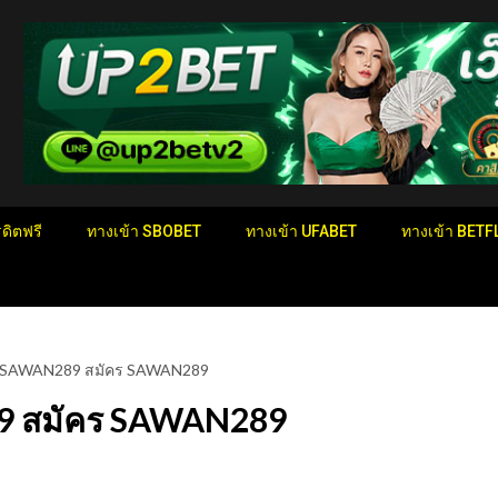
ดิตฟรี
ทางเข้า SBOBET
ทางเข้า UFABET
ทางเข้า BETF
่น SAWAN289 สมัคร SAWAN289
89 สมัคร SAWAN289