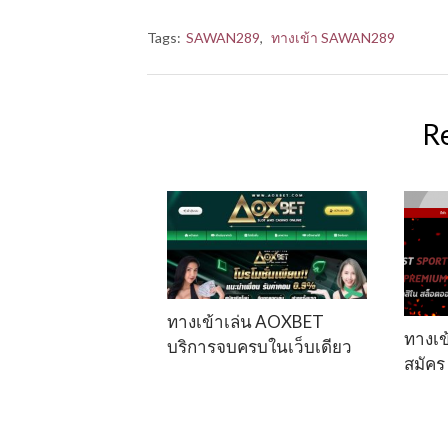
Tags:
SAWAN289
,
ทางเข้า SAWAN289
R
ทางเข้าเล่น AOXBET
ทางเข
บริการจบครบในเว็บเดียว
สมัค