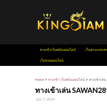
Skip
to
content
ทางเข้าเว็บพนันออนไลน์
เว็บตรงแจกเคร
เว็บหวยออนไลน์
Home
ทางเข้า เว็บพนันออนไลน์
ทางเข้าเล
ทางเข้าเล่น SAWAN2
July 7, 2024