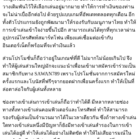
วางเดิมพันไว้ให้เลือกเล่นอยู่มากมาย ทำให้การทำเงินของท่าน
จะไม่น่าเบื่ออีกต่อไป ด้วยรูปแบบเกมที่อัพเดทตลอดทุกเดือน อีก
ทั้งตัวโปรแกรมยังถูกพัฒนามาให้รองรับกับเมนูภาษาไทย ทำให้
การเข้าเล่นเข้าใจง่ายขึ้นไปอีก สามารถเล่นได้ทุกที่ทุกเวลาผ่าน
อุปกรณ์โทรศัพท์สมาร์ทโฟน เพียงแค่เชื่อมต่อเข้ากับ
อินเตอร์เน็ตก็พร้อมที่จะทำเงินแล้ว
ส่วนโปรโมชั่นก็ถือว่าอยู่ในเกณฑ์ที่ดี ไม่มากไม่น้อยเกินไป จึง
ทำให้ผู้เล่นส่วนใหญ่มักจะแนะนำเพื่อนเข้ามาสมัครเข้าร่วมเป็น
สมาชิกกับทาง SAWAN789 เพราะโปรโมชั่นจากการสมัครใหม่
ครั้งแรกและโบนัสที่ฟรีๆจากยอดฝากเพื่อนครั้งแรก ทำให้เป็นที่
ล่อตาล่อใจกับผู้เล่นทั้งหลาย
ช่องทางเข้าเล่นการเข้าเล่นก็ถือว่าทำได้ดี มีหลากหลายช่อง
ทางทั้งทางเข้าเล่นคอมพิวเตอร์และโทรศัพท์ ทำให้สามารถ
รองรับผู้เล่นเป็นจำนวนมากได้ในเวลาเดียวกัน ซึ่งถ้าทางเข้าเล่น
ใดทางเข้าเล่นหนึ่งมีปัญหาก็ยังมีทางเข้าเล่นสำรองในการเข้า
เล่นได้อยู่ดี ทำให้เล่นได้อย่างไม่ติดขัด ทำให้ไม่เสียอารมณ์ใน