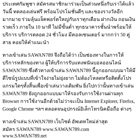
ประเทศกัมพูชา สมัครสมาชิกมาร่วมเป็นส่วนหนึ่งกับเราได้แล้ว
วันนี้ ทดลองเล่นฟรี พร้อมโปรโมชั่นดีๆ และของรางวัลอีก
มากมาย ร่วมลุ้นแจ็คพอร์ตใหญ่กับเราทุกเดือน ฝากเงิน ถอนเงิน
รวดเร็ว ภายใน 10 นาที ไม่มีขั้นต่ำ ทุกธนาคารชั้นนำพร้อมให้
บริการ บริการตลอด 24 ชั่วโมง มีคอลเซนเตอร์ มากกว่า 50 คู่
สาย คอยให้คำแนะนำ
ทางเข้าเล่น SAWAN789 จึงถือได้ว่า เป็นช่องทางในการให้
บริการหลักของทาง ผู้ให้บริการรับแทงพนันบอลออนไลน์
SAWAN789 ซึ่งตัวทางเข้าเล่น SAWAN789 นี้ถูกออกแบบมาให้มี
ดีไซน์รูปแบบที่เข้าใจง่ายไม่ยุ่งยาก ไม่ต้องโหลดหรือติดตั้งโปร
แกรมใดๆทั้งสิ้นเพื่อเข้าเล่นวางเดิมพัน ยิ่งไปกว่านั้นทางเข้าเล่น
SAWAN789 ยังถูกออกแบบมาให้รองรับการใช้งานผ่านทุก
Browser การใช้งานอีกด้วยไม่ว่าจะเป็น Internet Explorer, Firefox,
Google Chrome ฯลฯ ตลอดจนอุปกรณ์อิเล็กโทรนิคมือถือ ต่างๆ
ทางเข้าเล่น SAWAN789 เว็บไซต์ อัพเดทใหม่ล่าสุด
สมัคร SAWAN789 www.SAWAN789.com
www.SAWAN789.net