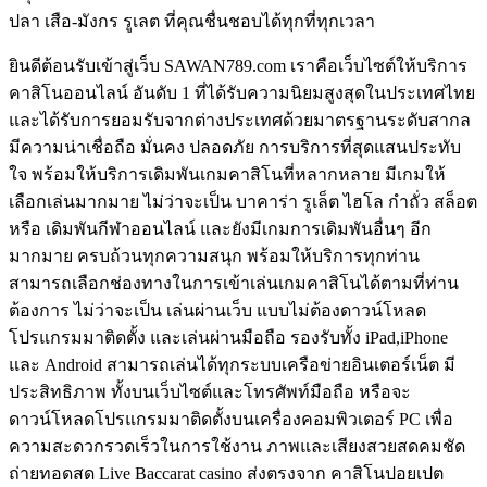
ปลา เสือ-มังกร รูเลต ที่คุณชื่นชอบได้ทุกที่ทุกเวลา
ยินดีต้อนรับเข้าสู่เว็บ SAWAN789.com เราคือเว็บไซต์ให้บริการ
คาสิโนออนไลน์ อันดับ 1 ที่ได้รับความนิยมสูงสุดในประเทศไทย
และได้รับการยอมรับจากต่างประเทศด้วยมาตรฐานระดับสากล
มีความน่าเชื่อถือ มั่นคง ปลอดภัย การบริการที่สุดแสนประทับ
ใจ พร้อมให้บริการเดิมพันเกมคาสิโนที่หลากหลาย มีเกมให้
เลือกเล่นมากมาย ไม่ว่าจะเป็น บาคาร่า รูเล็ต ไฮโล กำถั่ว สล็อต
หรือ เดิมพันกีฬาออนไลน์ และยังมีเกมการเดิมพันอื่นๆ อีก
มากมาย ครบถ้วนทุกความสนุก พร้อมให้บริการทุกท่าน
สามารถเลือกช่องทางในการเข้าเล่นเกมคาสิโนได้ตามที่ท่าน
ต้องการ ไม่ว่าจะเป็น เล่นผ่านเว็บ แบบไม่ต้องดาวน์โหลด
โปรแกรมมาติดตั้ง และเล่นผ่านมือถือ รองรับทั้ง iPad,iPhone
และ Android สามารถเล่นได้ทุกระบบเครือข่ายอินเตอร์เน็ต มี
ประสิทธิภาพ ทั้งบนเว็บไซต์และโทรศัพท์มือถือ หรือจะ
ดาวน์โหลดโปรแกรมมาติดตั้งบนเครื่องคอมพิวเตอร์ PC เพื่อ
ความสะดวกรวดเร็วในการใช้งาน ภาพและเสียงสวยสดคมชัด
ถ่ายทอดสด Live Baccarat casino ส่งตรงจาก คาสิโนปอยเปต