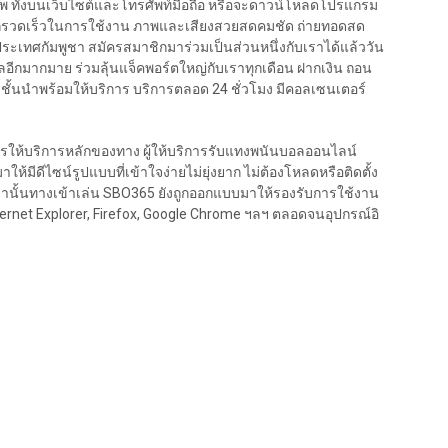
ภาพ ทั้งบนเว็บไซต์และโทรศัพท์มือถือ หรือจะดาวน์โหลดโปรแกรม
ะดวกรวดเร็วในการใช้งาน ภาพและเสียงสวยสดคมชัด ถ่ายทอดสด
ระเทศกัมพูชา สมัครสมาชิกมาร่วมเป็นส่วนหนึ่งกับเราได้แล้ววัน
ลอีกมากมาย ร่วมลุ้นแจ็คพอร์ตใหญ่กับเราทุกเดือน ฝากเงิน ถอน
ารชั้นนำพร้อมให้บริการ บริการตลอด 24 ชั่วโมง มีคอลเซนเตอร์
การให้บริการหลักของทาง ผู้ให้บริการรับแทงพนันบอลออนไลน์
ห้มีดีไซน์รูปแบบที่เข้าใจง่ายไม่ยุ่งยาก ไม่ต้องโหลดหรือติดตั้ง
ปกว่านั้นทางเข้าเล่น SBO365 ยังถูกออกแบบมาให้รองรับการใช้งาน
nternet Explorer, Firefox, Google Chrome ฯลฯ ตลอดจนอุปกรณ์อิ