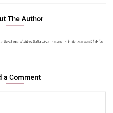
ut The Author
สมัครง่ายเล่นได้ผ่านมือถือ เล่นง่าย แตกง่าย โบนัสเยอะและมีโปรโม
d a Comment