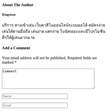
About The Author
Kingsiam
บริการ ทางเข้าเล่น เว็บคาสิโนออนไลน์ระบบออโต้ สมัครง่าย
เล่นได้ผ่านมือถือ เล่นง่าย แตกง่าย โบนัสเยอะและมีโปรโมชั่น
ดีๆให้ผู้เล่นมากมาย
Add a Comment
Your email address will not be published.
Required fields are
marked
*