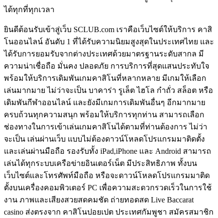
ได้ทุกที่ทุกเวลา
ยินดีต้อนรับเข้าสู่เว็บ SCLUB.com เราคือเว็บไซต์ให้บริการ คาสิ
โนออนไลน์ อันดับ 1 ที่ได้รับความนิยมสูงสุดในประเทศไทย และ
ได้รับการยอมรับจากต่างประเทศด้วยมาตรฐานระดับสากล มี
ความน่าเชื่อถือ มั่นคง ปลอดภัย การบริการที่สุดแสนประทับใจ
พร้อมให้บริการเดิมพันเกมคาสิโนที่หลากหลาย มีเกมให้เลือก
เล่นมากมาย ไม่ว่าจะเป็น บาคาร่า รูเล็ต ไฮโล กำถั่ว สล็อต หรือ
เดิมพันกีฬาออนไลน์ และยังมีเกมการเดิมพันอื่นๆ อีกมากมาย
ครบถ้วนทุกความสนุก พร้อมให้บริการทุกท่าน สามารถเลือก
ช่องทางในการเข้าเล่นเกมคาสิโนได้ตามที่ท่านต้องการ ไม่ว่า
จะเป็น เล่นผ่านเว็บ แบบไม่ต้องดาวน์โหลดโปรแกรมมาติดตั้ง
และเล่นผ่านมือถือ รองรับทั้ง iPad,iPhone และ Android สามารถ
เล่นได้ทุกระบบเครือข่ายอินเตอร์เน็ต มีประสิทธิภาพ ทั้งบน
เว็บไซต์และโทรศัพท์มือถือ หรือจะดาวน์โหลดโปรแกรมมาติด
ตั้งบนเครื่องคอมพิวเตอร์ PC เพื่อความสะดวกรวดเร็วในการใช้
งาน ภาพและเสียงสวยสดคมชัด ถ่ายทอดสด Live Baccarat
casino ส่งตรงจาก คาสิโนปอยเปต ประเทศกัมพูชา สมัครสมาชิก