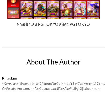
ทางเข้าเล่น PGTOKYO สมัคร PGTOKYO
About The Author
Kingsiam
บริการ ทางเข้าเล่น เว็บคาสิโนออนไลน์ระบบออโต้ สมัครง่ายเล่นได้ผ่าน
มือถือ เล่นง่าย แตกง่าย โบนัสเยอะและมีโปรโมชั่นดีๆให้ผู้เล่นมากมาย