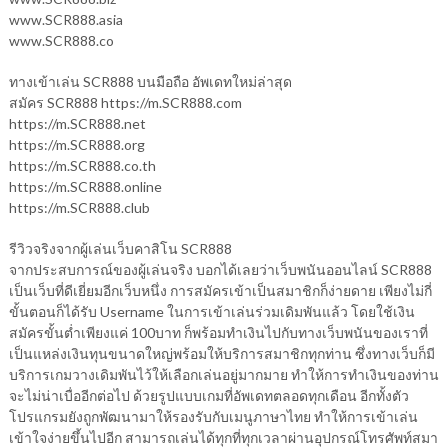
www.SCR888.asia
www.SCR888.co
ทางเข้าเล่น SCR888 บนมือถือ อัพเดทใหม่ล่าสุด
สมัคร SCR888 https://m.SCR888.com
https://m.SCR888.net
https://m.SCR888.org
https://m.SCR888.co.th
https://m.SCR888.online
https://m.SCR888.club
รีวิวจริงจากผู้เล่นเว็บคาสิโน SCR888
จากประสบการณ์ของผู้เล่นจริง บอกได้เลยว่าเว็บพนันออนไลน์ SCR888
เป็นเว็บที่ดีเยี่ยมอีกเว็บหนึ่ง การสมัครเข้าเป็นสมาชิกก็ง่ายดาย เพียงไม่กี่
ขั้นตอนก็ได้รับ Username ในการเข้าเล่นร่วมเดิมพันแล้ว โดยใช้เงิน
สมัครขั้นต่ำเพียงแค่ 100บาท ก็พร้อมทำเงินไปกับทางเว็บพนันของเราที่
เป็นแหล่งเงินทุนขนาดใหญ่พร้อมให้บริการสมาชิกทุกท่าน ซึ่งทางเว็บก็มี
บริการเกมวางเดิมพันไว้ให้เลือกเล่นอยู่มากมาย ทำให้การทำเงินของท่าน
จะไม่น่าเบื่ออีกต่อไป ด้วยรูปแบบเกมที่อัพเดทตลอดทุกเดือน อีกทั้งตัว
โปรแกรมยังถูกพัฒนามาให้รองรับกับเมนูภาษาไทย ทำให้การเข้าเล่น
เข้าใจง่ายขึ้นไปอีก สามารถเล่นได้ทุกที่ทุกเวลาผ่านอุปกรณ์โทรศัพท์สมา