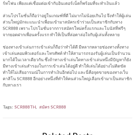
ร์ทโฟน เพียงแค่เชื่อมต่อเข้ากับอินเตอร์เน็ตก็พร้อมที่จะทำเงินแล้ว
ส่วนโปรโมชั่นก็ถือว่าอยู่ในเกณฑ์ที่ดี ไม่มากไม่น้อยเกินไป จึงทำให้ผู้เล่น
ส่วนใหญ่มักจะแนะนำเพื่อนเข้ามาสมัครเข้าร่วมเป็นสมาชิกกับทาง
SCR888 เพราะโปรโมชั่นจากการสมัครใหม่ครั้งแรกและโบนัสที่ฟรีๆ
จากยอดฝากเพื่อนครั้งแรก ทำให้เป็นที่ล่อตาล่อใจกับผู้เล่นทั้งหลาย
ช่องทางเข้าเล่นการเข้าเล่นก็ถือว่าทำได้ดี มีหลากหลายช่องทางทั้งทาง
เข้าเล่นคอมพิวเตอร์และโทรศัพท์ ทำให้สามารถรองรับผู้เล่นเป็นจำนวน
มากได้ในเวลาเดียวกัน ซึ่งถ้าทางเข้าเล่นใดทางเข้าเล่นหนึ่งมีปัญหาก็ยัง
มีทางเข้าเล่นสำรองในการเข้าเล่นได้อยู่ดี ทำให้เล่นได้อย่างไม่ติดขัด
ทำให้ไม่เสียอารมณ์ในการทำเงินอีกต่อไป และนี่คือจุดขายของทางเว็บ
คาสิโน SCR888 อีกอย่างหนึ่งที่ทำให้คนส่วนใหญ่เลือกเข้ามาเป็นสมาชิก
กับทางเรา
Tags:
SCR888TH
,
สมัคร SCR888