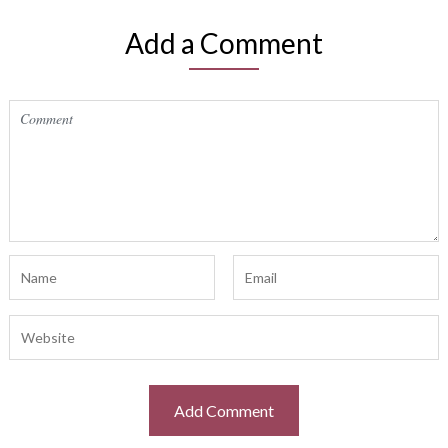
Add a Comment