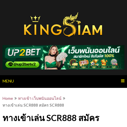
Skip
to
content
MENU
Home
ทางเข้า เว็บพนันออนไลน์
ทางเข้าเล่น SCR888 สมัคร SCR888
ทางเข้าเล่น SCR888 สมัคร