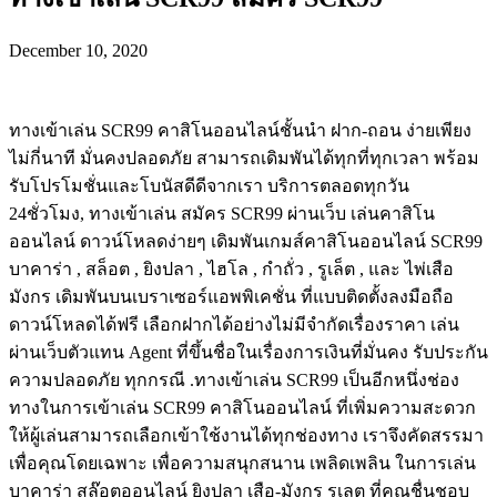
December 10, 2020
ทางเข้าเล่น SCR99 คาสิโนออนไลน์ชั้นนำ ฝาก-ถอน ง่ายเพียง
ไม่กี่นาที มั่นคงปลอดภัย สามารถเดิมพันได้ทุกที่ทุกเวลา พร้อม
รับโปรโมชั่นและโบนัสดีดีจากเรา บริการตลอดทุกวัน
24ชั่วโมง, ทางเข้าเล่น สมัคร SCR99 ผ่านเว็บ เล่นคาสิโน
ออนไลน์ ดาวน์โหลดง่ายๆ เดิมพันเกมส์คาสิโนออนไลน์ SCR99
บาคาร่า , สล็อต , ยิงปลา , ไฮโล , กำถั่ว , รูเล็ต , และ ไพ่เสือ
มังกร เดิมพันบนเบราเซอร์แอพพิเคชั่น ที่แบบติดตั้งลงมือถือ
ดาวน์โหลดได้ฟรี เลือกฝากได้อย่างไม่มีจำกัดเรื่องราคา เล่น
ผ่านเว็บตัวแทน Agent ที่ขึ้นชื่อในเรื่องการเงินที่มั่นคง รับประกัน
ความปลอดภัย ทุกกรณี .ทางเข้าเล่น SCR99 เป็นอีกหนึ่งช่อง
ทางในการเข้าเล่น SCR99 คาสิโนออนไลน์ ที่เพิ่มความสะดวก
ให้ผู้เล่นสามารถเลือกเข้าใช้งานได้ทุกช่องทาง เราจึงคัดสรรมา
เพื่อคุณโดยเฉพาะ เพื่อความสนุกสนาน เพลิดเพลิน ในการเล่น
บาคาร่า สล๊อตออนไลน์ ยิงปลา เสือ-มังกร รูเลต ที่คุณชื่นชอบ