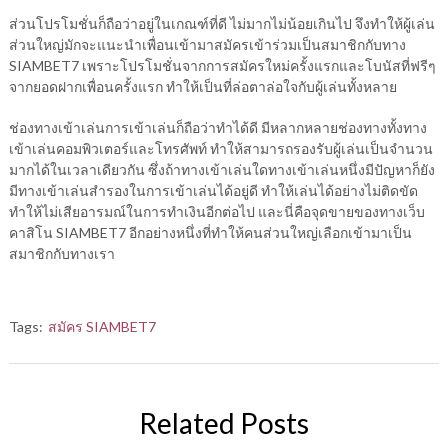
ส่วนโปรโมชั่นก็ถือว่าอยู่ในเกณฑ์ที่ดี ไม่มากไม่น้อยเกินไป จึงทำให้ผู้เล่น
ส่วนใหญ่มักจะแนะนำเพื่อนเข้ามาสมัครเข้าร่วมเป็นสมาชิกกับทาง
SIAMBET7 เพราะโปรโมชั่นจากการสมัครใหม่ครั้งแรกและโบนัสที่ฟรีๆ
จากยอดฝากเพื่อนครั้งแรก ทำให้เป็นที่ล่อตาล่อใจกับผู้เล่นทั้งหลาย
ช่องทางเข้าเล่นการเข้าเล่นก็ถือว่าทำได้ดี มีหลากหลายช่องทางทั้งทาง
เข้าเล่นคอมพิวเตอร์และโทรศัพท์ ทำให้สามารถรองรับผู้เล่นเป็นจำนวน
มากได้ในเวลาเดียวกัน ซึ่งถ้าทางเข้าเล่นใดทางเข้าเล่นหนึ่งมีปัญหาก็ยัง
มีทางเข้าเล่นสำรองในการเข้าเล่นได้อยู่ดี ทำให้เล่นได้อย่างไม่ติดขัด
ทำให้ไม่เสียอารมณ์ในการทำเงินอีกต่อไป และนี่คือจุดขายของทางเว็บ
คาสิโน SIAMBET7 อีกอย่างหนึ่งที่ทำให้คนส่วนใหญ่เลือกเข้ามาเป็น
สมาชิกกับทางเรา
Tags:
สมัคร SIAMBET7
Related Posts