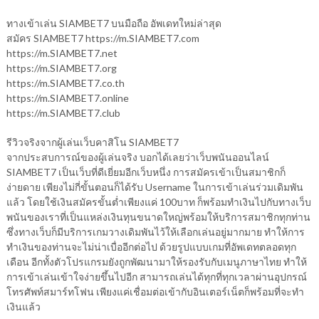
ทางเข้าเล่น SIAMBET7 บนมือถือ อัพเดทใหม่ล่าสุด
สมัคร SIAMBET7 https://m.SIAMBET7.com
https://m.SIAMBET7.net
https://m.SIAMBET7.org
https://m.SIAMBET7.co.th
https://m.SIAMBET7.online
https://m.SIAMBET7.club
รีวิวจริงจากผู้เล่นเว็บคาสิโน SIAMBET7
จากประสบการณ์ของผู้เล่นจริง บอกได้เลยว่าเว็บพนันออนไลน์
SIAMBET7 เป็นเว็บที่ดีเยี่ยมอีกเว็บหนึ่ง การสมัครเข้าเป็นสมาชิกก็
ง่ายดาย เพียงไม่กี่ขั้นตอนก็ได้รับ Username ในการเข้าเล่นร่วมเดิมพัน
แล้ว โดยใช้เงินสมัครขั้นต่ำเพียงแค่ 100บาท ก็พร้อมทำเงินไปกับทางเว็บ
พนันของเราที่เป็นแหล่งเงินทุนขนาดใหญ่พร้อมให้บริการสมาชิกทุกท่าน
ซึ่งทางเว็บก็มีบริการเกมวางเดิมพันไว้ให้เลือกเล่นอยู่มากมาย ทำให้การ
ทำเงินของท่านจะไม่น่าเบื่ออีกต่อไป ด้วยรูปแบบเกมที่อัพเดทตลอดทุก
เดือน อีกทั้งตัวโปรแกรมยังถูกพัฒนามาให้รองรับกับเมนูภาษาไทย ทำให้
การเข้าเล่นเข้าใจง่ายขึ้นไปอีก สามารถเล่นได้ทุกที่ทุกเวลาผ่านอุปกรณ์
โทรศัพท์สมาร์ทโฟน เพียงแค่เชื่อมต่อเข้ากับอินเตอร์เน็ตก็พร้อมที่จะทำ
เงินแล้ว