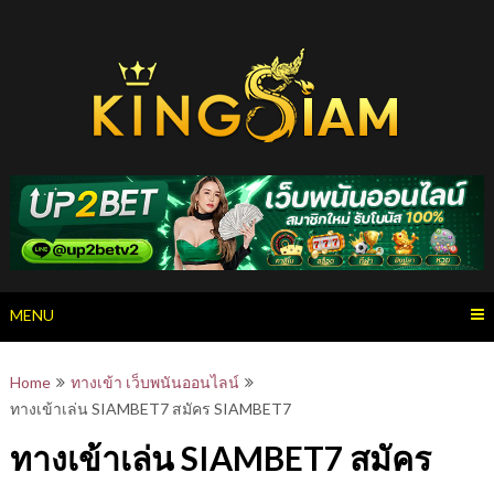
Skip
to
content
MENU
Home
ทางเข้า เว็บพนันออนไลน์
ทางเข้าเล่น SIAMBET7 สมัคร SIAMBET7
ทางเข้าเล่น SIAMBET7 สมัคร