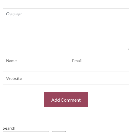
Search