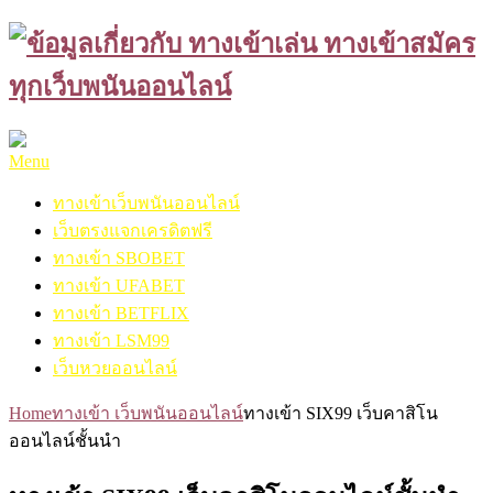
Skip
to
content
Menu
ทางเข้าเว็บพนันออนไลน์
เว็บตรงแจกเครดิตฟรี
ทางเข้า SBOBET
ทางเข้า UFABET
ทางเข้า BETFLIX
ทางเข้า LSM99
เว็บหวยออนไลน์
Home
ทางเข้า เว็บพนันออนไลน์
ทางเข้า SIX99 เว็บคาสิโน
ออนไลน์ชั้นนำ