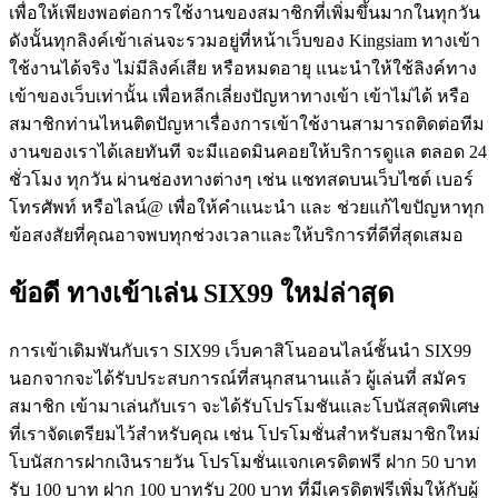
เพื่อให้เพียงพอต่อการใช้งานของสมาชิกที่เพิ่มขึ้นมากในทุกวัน
ดังนั้นทุกลิงค์เข้าเล่นจะรวมอยู่ที่หน้าเว็บของ Kingsiam ทางเข้า
ใช้งานได้จริง ไม่มีลิงค์เสีย หรือหมดอายุ แนะนำให้ใช้ลิงค์ทาง
เข้าของเว็บเท่านั้น เพื่อหลีกเลี่ยงปัญหาทางเข้า เข้าไม่ได้ หรือ
สมาชิกท่านไหนติดปัญหาเรื่องการเข้าใช้งานสามารถติดต่อทีม
งานของเราได้เลยทันที จะมีแอดมินคอยให้บริการดูแล ตลอด 24
ชั่วโมง ทุกวัน ผ่านช่องทางต่างๆ เช่น แชทสดบนเว็บไซต์ เบอร์
โทรศัพท์ หรือไลน์@ เพื่อให้คำแนะนำ และ ช่วยแก้ไขปัญหาทุก
ข้อสงสัยที่คุณอาจพบทุกช่วงเวลาและให้บริการที่ดีที่สุดเสมอ
ข้อดี ทางเข้าเล่น SIX99 ใหม่ล่าสุด
การเข้าเดิมพันกับเรา SIX99 เว็บคาสิโนออนไลน์ชั้นนำ SIX99
นอกจากจะได้รับประสบการณ์ที่สนุกสนานแล้ว ผู้เล่นที่ สมัคร
สมาชิก เข้ามาเล่นกับเรา จะได้รับโปรโมชันและโบนัสสุดพิเศษ
ที่เราจัดเตรียมไว้สำหรับคุณ เช่น โปรโมชั่นสำหรับสมาชิกใหม่
โบนัสการฝากเงินรายวัน โปรโมชั่นแจกเครดิตฟรี ฝาก 50 บาท
รับ 100 บาท ฝาก 100 บาทรับ 200 บาท ที่มีเครดิตฟรีเพิ่มให้กับผู้