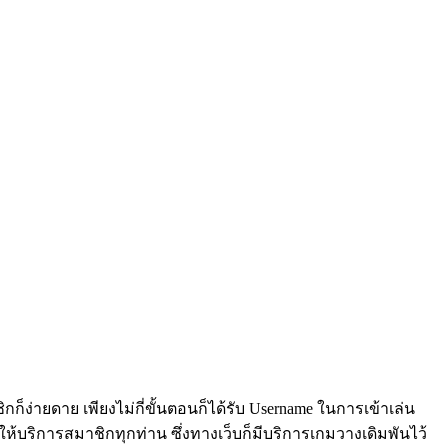
็ง่ายดาย เพียงไม่กี่ขั้นตอนก็ได้รับ Username ในการเข้าเล่น
ห้บริการสมาชิกทุกท่าน ซึ่งทางเว็บก็มีบริการเกมวางเดิมพันไว้