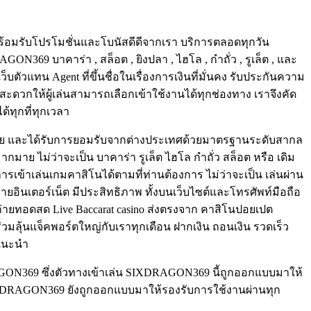
พร้อมรับโปรโมชั่นและโบนัสดีดีจากเรา บริการตลอดทุกวัน
69 บาคาร่า , สล็อต , ยิงปลา , ไฮโล , กำถั่ว , รูเล็ต , และ
็บตัวแทน Agent ที่ขึ้นชื่อในเรื่องการเงินที่มั่นคง รับประกันความ
ดวกให้ผู้เล่นสามารถเลือกเข้าใช้งานได้ทุกช่องทาง เราจึงคัด
้ทุกที่ทุกเวลา
เทศไทย และได้รับการยอมรับจากต่างประเทศด้วยมาตรฐานระดับสากล
มาย ไม่ว่าจะเป็น บาคาร่า รูเล็ต ไฮโล กำถั่ว สล็อต หรือ เดิม
ข้าเล่นเกมคาสิโนได้ตามที่ท่านต้องการ ไม่ว่าจะเป็น เล่นผ่าน
ายอินเตอร์เน็ต มีประสิทธิภาพ ทั้งบนเว็บไซต์และโทรศัพท์มือถือ
ายทอดสด Live Baccarat casino ส่งตรงจาก คาสิโนปอยเปต
วมลุ้นแจ็คพอร์ตใหญ่กับเราทุกเดือน ฝากเงิน ถอนเงิน รวดเร็ว
ำแนะนำ
GON369 ซึ่งตัวทางเข้าเล่น SIXDRAGON369 นี้ถูกออกแบบมาให้
เล่น SIXDRAGON369 ยังถูกออกแบบมาให้รองรับการใช้งานผ่านทุก