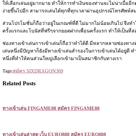
ให้เลือกเล่นอยู่มากมาย ทำให้การทำเงินของท่านจะไม่น่าเบื่ออี
ง่ายขึ้นไปอีก สามารถเล่นได้ทุกที่ทุกเวลาผ่านอุปกรณ์โทรศัพท์สมา
ส่วนโปรโมชั่นก็ถือว่าอยู่ในเกณฑ์ที่ดี ไม่มากไม่น้อยเกินไป 
ครั้งแรกและโบนัสที่ฟรีๆจากยอดฝากเพื่อนครั้งแรก ทำให้เป็นที่ล่อ
ช่องทางเข้าเล่นการเข้าเล่นก็ถือว่าทำได้ดี มีหลากหลายช่องทาง
เล่นหนึ่งมีปัญหาก็ยังมีทางเข้าเล่นสำรองในการเข้าเล่นได้อยู่ด
หนึ่งที่ทำให้คนส่วนใหญ่เลือกเข้ามาเป็นสมาชิกกับทางเรา
Tags:
สมัคร SIXDRAGON369
Related Posts
ทางเข้าเล่น FINGAME88 สมัคร FINGAME88
ทางเข้าเล่นล่าสุด เว็บ EURO888 สมัคร EURO888