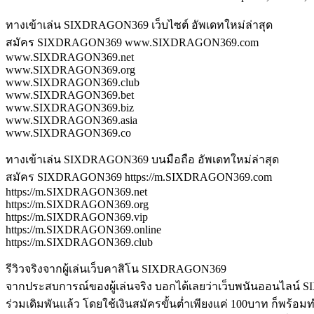
ทางเข้าเล่น SIXDRAGON369 เว็บไซต์ อัพเดทใหม่ล่าสุด
สมัคร SIXDRAGON369 www.SIXDRAGON369.com
www.SIXDRAGON369.net
www.SIXDRAGON369.org
www.SIXDRAGON369.club
www.SIXDRAGON369.bet
www.SIXDRAGON369.biz
www.SIXDRAGON369.asia
www.SIXDRAGON369.co
ทางเข้าเล่น SIXDRAGON369 บนมือถือ อัพเดทใหม่ล่าสุด
สมัคร SIXDRAGON369 https://m.SIXDRAGON369.com
https://m.SIXDRAGON369.net
https://m.SIXDRAGON369.org
https://m.SIXDRAGON369.vip
https://m.SIXDRAGON369.online
https://m.SIXDRAGON369.club
รีวิวจริงจากผู้เล่นเว็บคาสิโน SIXDRAGON369
จากประสบการณ์ของผู้เล่นจริง บอกได้เลยว่าเว็บพนันออนไลน์ SIXDR
ร่วมเดิมพันแล้ว โดยใช้เงินสมัครขั้นต่ำเพียงแค่ 100บาท ก็พร้อ