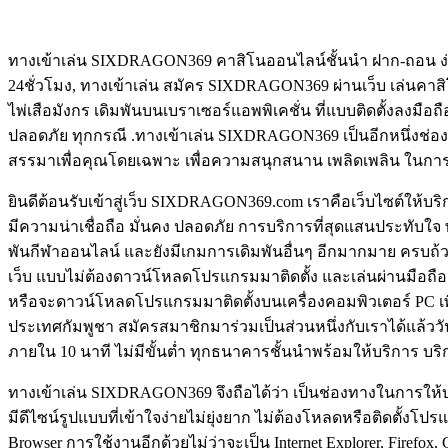
ทางเข้าเล่น SIXDRAGON369 คาสิโนออนไลน์ชั้นนำ ฝาก-ถอน ง่ายเ
24ชั่วโมง, ทางเข้าเล่น สมัคร SIXDRAGON369 ผ่านเว็บ เล่นคาสิ
ไพ่เสือมังกร เดิมพันบนเบราเซอร์แอพพิเคชั่น ที่แบบติดตั้งลงมือถื
ปลอดภัย ทุกกรณี .ทางเข้าเล่น SIXDRAGON369 เป็นอีกหนึ่งช่อ
สรรมาเพื่อคุณโดยเฉพาะ เพื่อความสนุกสนาน เพลิดเพลิน ในการเล่
ยินดีต้อนรับเข้าสู่เว็บ SIXDRAGON369.com เราคือเว็บไซต์ให
มีความน่าเชื่อถือ มั่นคง ปลอดภัย การบริการที่สุดแสนประทับใจ 
พันกีฬาออนไลน์ และยังมีเกมการเดิมพันอื่นๆ อีกมากมาย ครบถ้ว
เว็บ แบบไม่ต้องดาวน์โหลดโปรแกรมมาติดตั้ง และเล่นผ่านมือถือ ร
หรือจะดาวน์โหลดโปรแกรมมาติดตั้งบนเครื่องคอมพิวเตอร์ PC 
ประเทศกัมพูชา สมัครสมาชิกมาร่วมเป็นส่วนหนึ่งกับเราได้แล้ววั
ภายใน 10 นาที ไม่มีขั้นต่ำ ทุกธนาคารชั้นนำพร้อมให้บริการ บ
ทางเข้าเล่น SIXDRAGON369 จึงถือได้ว่า เป็นช่องทางในการให
มีดีไซน์รูปแบบที่เข้าใจง่ายไม่ยุ่งยาก ไม่ต้องโหลดหรือติดตั้งโ
Browser การใช้งานอีกด้วยไม่ว่าจะเป็น Internet Explorer, Firef