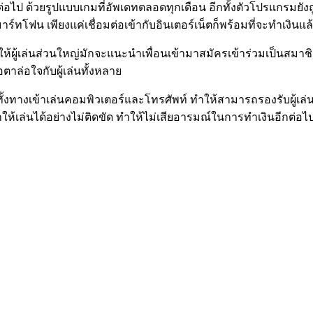
กต่อไป ด้วยรูปแบบเกมที่อัพเดทตลอดทุกเดือน อีกทั้งตัวโปรแกรมย
ร์ทโฟน เพียงแค่เชื่อมต่อเข้ากับอินเตอร์เน็ตก็พร้อมที่จะทำเงินแล
จึงทำให้ผู้เล่นส่วนใหญ่มักจะแนะนำเพื่อนเข้ามาสมัครเข้าร่วมเป
ตาล่อใจกับผู้เล่นทั้งหลาย
ทั้งทางเข้าเล่นคอมพิวเตอร์และโทรศัพท์ ทำให้สามารถรองรับผู้เล่
ี ทำให้เล่นได้อย่างไม่ติดขัด ทำให้ไม่เสียอารมณ์ในการทำเงินอีก