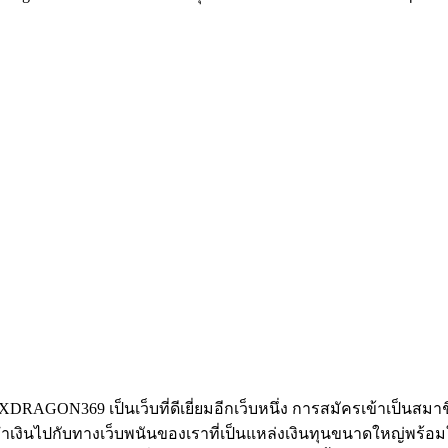
AGON369 เป็นเว็บที่ดีเยี่ยมอีกเว็บหนึ่ง การสมัครเข้าเป็นสมาชิกก
มทำเงินไปกับทางเว็บพนันของเราที่เป็นแหล่งเงินทุนขนาดใหญ่พร้อมใ