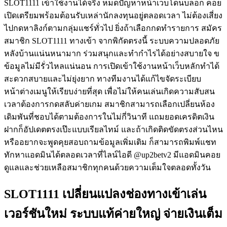
SLOT1111 เข้าใช้งานได้จริง หมดปัญหาหน้าเว็บโดนบล็อก คอย
เปิดเตรียมพร้อมต้อนรับเหล่านักลงทุนอยู่ตลอดเวลา ไม่ต้องเสี่ยง
ไปกดหาลิงก์ตามกลุ่มแชร์ทั่วไป ยิ่งถ้าเลือกกดทำรายการ สมัคร
สมาชิก SLOT1111 ทางเข้า จากพิกัดตรงนี้ ระบบความปลอดภัย
หลังบ้านแน่นหนามาก ร่วมสนุกและทำกำไรได้อย่างสบายใจ ข
ข้อมูลไม่มีรั่วไหลแน่นอน การเปิดเข้าใช้งานหน้าเว็บหลักทำได้
สะดวกสบายและไม่ยุ่งยาก ทางทีมงานได้แก้ไขจัดระเบียบ
หน้าต่างเมนูให้เรียบง่ายที่สุด เพื่อไม่ให้คนเล่นเกิดความสับสน
เวลาต้องการกดสลับค่ายเกม สมาชิกสามารถเลือกเปลี่ยนห้อง
เดิมพันที่ชอบได้ตามต้องการในไม่กี่วินาที แถมยอดเครดิตเงิน
ฝากก็อัปเดตตรงเป๊ะแบบเรียลไทม์ และถ้าเกิดติดขัดตรงส่วนไหน
หรืออยากจะพูดคุยสอบถามข้อมูลเพิ่มเติม ก็สามารถพิมพ์แชท
ทักหาแอดมินได้ตลอดเวลาที่ไลน์ไอดี @up2betv2 มีแอดมินคอย
ดูแลและช่วยเหลือสมาชิกทุกคนด้วยความเต็มใจตลอดทั้งวัน
SLOT1111 เปลี่ยนแปลงช่องทางเข้าเล่น
เวอร์ชันใหม่ ระบบแท้ค่ายใหญ่ จ่ายเงินเต็ม