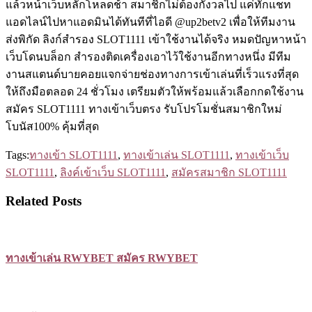
แล้วหน้าเว็บหลักโหลดช้า สมาชิกไม่ต้องกังวลไป แค่ทักแชท
แอดไลน์ไปหาแอดมินได้ทันทีที่ไอดี @up2betv2 เพื่อให้ทีมงาน
ส่งพิกัด ลิงก์สำรอง SLOT1111 เข้าใช้งานได้จริง หมดปัญหาหน้า
เว็บโดนบล็อก สำรองติดเครื่องเอาไว้ใช้งานอีกทางหนึ่ง มีทีม
งานสแตนด์บายคอยแจกจ่ายช่องทางการเข้าเล่นที่เร็วแรงที่สุด
ให้ถึงมือตลอด 24 ชั่วโมง เตรียมตัวให้พร้อมแล้วเลือกกดใช้งาน
สมัคร SLOT1111 ทางเข้าเว็บตรง รับโปรโมชั่นสมาชิกใหม่
โบนัส100% คุ้มที่สุด
Tags:
ทางเข้า SLOT1111
,
ทางเข้าเล่น SLOT1111
,
ทางเข้าเว็บ
SLOT1111
,
ลิงค์เข้าเว็บ SLOT1111
,
สมัครสมาชิก SLOT1111
Related Posts
ทางเข้าเล่น RWYBET สมัคร RWYBET