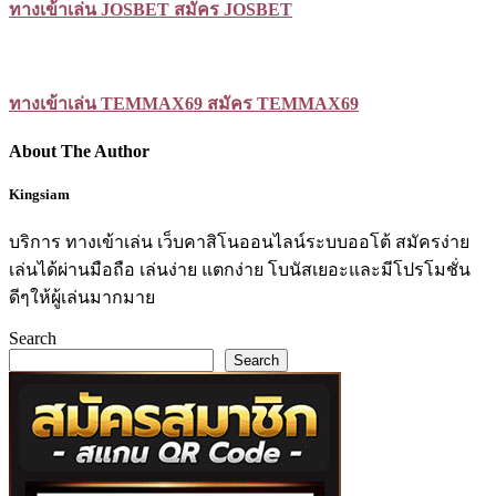
ทางเข้าเล่น JOSBET สมัคร JOSBET
ทางเข้าเล่น TEMMAX69 สมัคร TEMMAX69
About The Author
Kingsiam
บริการ ทางเข้าเล่น เว็บคาสิโนออนไลน์ระบบออโต้ สมัครง่าย
เล่นได้ผ่านมือถือ เล่นง่าย แตกง่าย โบนัสเยอะและมีโปรโมชั่น
ดีๆให้ผู้เล่นมากมาย
Search
Search