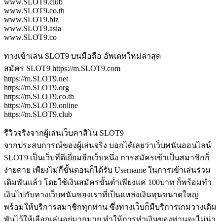
www.SLOT9.club
www.SLOT9.co.th
www.SLOT9.biz
www.SLOT9.asia
www.SLOT9.co
ทางเข้าเล่น SLOT9 บนมือถือ อัพเดทใหม่ล่าสุด
สมัคร SLOT9 https://m.SLOT9.com
https://m.SLOT9.net
https://m.SLOT9.org
https://m.SLOT9.co.th
https://m.SLOT9.online
https://m.SLOT9.club
รีวิวจริงจากผู้เล่นเว็บคาสิโน SLOT9
จากประสบการณ์ของผู้เล่นจริง บอกได้เลยว่าเว็บพนันออนไลน์
SLOT9 เป็นเว็บที่ดีเยี่ยมอีกเว็บหนึ่ง การสมัครเข้าเป็นสมาชิกก็
ง่ายดาย เพียงไม่กี่ขั้นตอนก็ได้รับ Username ในการเข้าเล่นร่วม
เดิมพันแล้ว โดยใช้เงินสมัครขั้นต่ำเพียงแค่ 100บาท ก็พร้อมทำ
เงินไปกับทางเว็บพนันของเราที่เป็นแหล่งเงินทุนขนาดใหญ่
พร้อมให้บริการสมาชิกทุกท่าน ซึ่งทางเว็บก็มีบริการเกมวางเดิม
พันไว้ให้เลือกเล่นอยู่มากมาย ทำให้การทำเงินของท่านจะไม่น่า