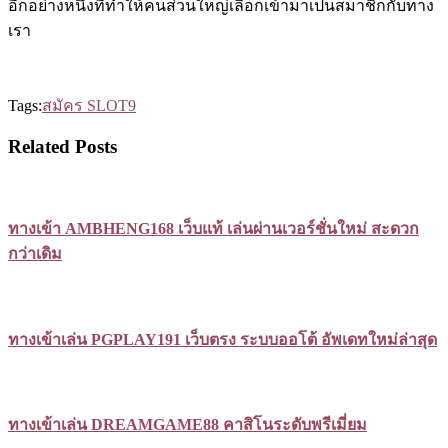
อีกอย่างหนึ่งที่ทำให้คนส่วนใหญ่เลือกเข้ามาเป็นสมาชิกกับทาง
เรา
Tags:
สมัคร SLOT9
Related Posts
ทางเข้า AMBHENG168 เว็บแท้ เล่นผ่านเวอร์ชั่นใหม่ สะดวก
กว่าเดิม
ทางเข้าเล่น PGPLAY191 เว็บตรง ระบบออโต้ อัพเดทใหม่ล่าสุด
ทางเข้าเล่น DREAMGAME88 คาสิโนระดับพรีเมี่ยม