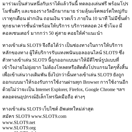
มาร่วมเป็นส่วนหนึ่งกับเราได้แล้ววันนี้ ทดลองเล่นฟรี พร้อมโปร
โมชั่นดีๆ และของรางวัลอีกมากมาย ร่วมลุ้นแจ็คพอร์ตใหญ่กับ
เราทุกเดือน ฝากเงิน ถอนเงิน รวดเร็ว ภายใน 10 นาที ไม่มีขั้นต่ำ
ทุกธนาคารชั้นนำพร้อมให้บริการ บริการตลอด 24 ชั่วโมง มี
คอลเซนเตอร์ มากกว่า 50 คู่สาย คอยให้คำแนะนำ
ทางเข้าเล่น SLOT9 จึงถือได้ว่า เป็นช่องทางในการให้บริการ
หลักของทาง ผู้ให้บริการรับแทงพนันบอลออนไลน์ SLOT9 ซึ่ง
ตัวทางเข้าเล่น SLOT9 นี้ถูกออกแบบมาให้มีดีไซน์รูปแบบที่
เข้าใจง่ายไม่ยุ่งยาก ไม่ต้องโหลดหรือติดตั้งโปรแกรมใดๆทั้งสิ้น
เพื่อเข้าเล่นวางเดิมพัน ยิ่งไปกว่านั้นทางเข้าเล่น SLOT9 ยังถูก
ออกแบบมาให้รองรับการใช้งานผ่านทุก Browser การใช้งานอีก
ด้วยไม่ว่าจะเป็น Internet Explorer, Firefox, Google Chrome ฯลฯ
ตลอดจนอุปกรณ์อิเล็กโทรนิคมือถือ ต่างๆ
ทางเข้าเล่น SLOT9 เว็บไซต์ อัพเดทใหม่ล่าสุด
สมัคร SLOT9 www.SLOT9.com
www.SLOT9.net
www.SLOT9.org