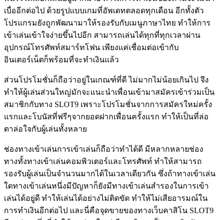
เบื่ออีกต่อไป ด้วยรูปแบบเกมที่อัพเดทตลอดทุกเดือน อีกทั้งตัว
โปรแกรมยังถูกพัฒนามาให้รองรับกับเมนูภาษาไทย ทำให้การ
เข้าเล่นเข้าใจง่ายขึ้นไปอีก สามารถเล่นได้ทุกที่ทุกเวลาผ่าน
อุปกรณ์โทรศัพท์สมาร์ทโฟน เพียงแค่เชื่อมต่อเข้ากับ
อินเตอร์เน็ตก็พร้อมที่จะทำเงินแล้ว
ส่วนโปรโมชั่นก็ถือว่าอยู่ในเกณฑ์ที่ดี ไม่มากไม่น้อยเกินไป จึง
ทำให้ผู้เล่นส่วนใหญ่มักจะแนะนำเพื่อนเข้ามาสมัครเข้าร่วมเป็น
สมาชิกกับทาง SLOT9 เพราะโปรโมชั่นจากการสมัครใหม่ครั้ง
แรกและโบนัสที่ฟรีๆจากยอดฝากเพื่อนครั้งแรก ทำให้เป็นที่ล่อ
ตาล่อใจกับผู้เล่นทั้งหลาย
ช่องทางเข้าเล่นการเข้าเล่นก็ถือว่าทำได้ดี มีหลากหลายช่อง
ทางทั้งทางเข้าเล่นคอมพิวเตอร์และโทรศัพท์ ทำให้สามารถ
รองรับผู้เล่นเป็นจำนวนมากได้ในเวลาเดียวกัน ซึ่งถ้าทางเข้าเล่น
ใดทางเข้าเล่นหนึ่งมีปัญหาก็ยังมีทางเข้าเล่นสำรองในการเข้า
เล่นได้อยู่ดี ทำให้เล่นได้อย่างไม่ติดขัด ทำให้ไม่เสียอารมณ์ใน
การทำเงินอีกต่อไป และนี่คือจุดขายของทางเว็บคาสิโน SLOT9