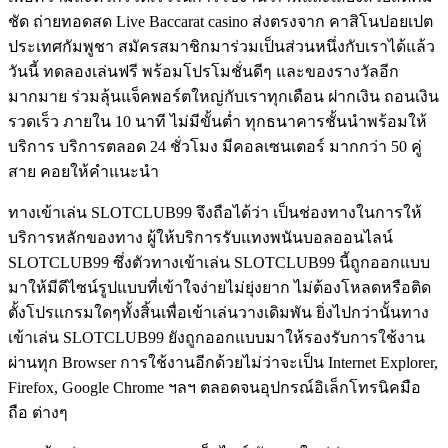
ชัด ถ่ายทอดสด Live Baccarat casino ส่งตรงจาก คาสิโนปอยเปต
ประเทศกัมพูชา สมัครสมาชิกมาร่วมเป็นส่วนหนึ่งกับเราได้แล้ว
วันนี้ ทดลองเล่นฟรี พร้อมโปรโมชั่นดีๆ และของรางวัลอีก
มากมาย ร่วมลุ้นแจ็คพอร์ตใหญ่กับเราทุกเดือน ฝากเงิน ถอนเงิน
รวดเร็ว ภายใน 10 นาที ไม่มีขั้นต่ำ ทุกธนาคารชั้นนำพร้อมให้
บริการ บริการตลอด 24 ชั่วโมง มีคอลเซนเตอร์ มากกว่า 50 คู่
สาย คอยให้คำแนะนำ
ทางเข้าเล่น SLOTCLUB99 จึงถือได้ว่า เป็นช่องทางในการให้
บริการหลักของทาง ผู้ให้บริการรับแทงพนันบอลออนไลน์
SLOTCLUB99 ซึ่งตัวทางเข้าเล่น SLOTCLUB99 นี้ถูกออกแบบ
มาให้มีดีไซน์รูปแบบที่เข้าใจง่ายไม่ยุ่งยาก ไม่ต้องโหลดหรือติด
ตั้งโปรแกรมใดๆทั้งสิ้นเพื่อเข้าเล่นวางเดิมพัน ยิ่งไปกว่านั้นทาง
เข้าเล่น SLOTCLUB99 ยังถูกออกแบบมาให้รองรับการใช้งาน
ผ่านทุก Browser การใช้งานอีกด้วยไม่ว่าจะเป็น Internet Explorer,
Firefox, Google Chrome ฯลฯ ตลอดจนอุปกรณ์อิเล็กโทรนิคมือ
ถือ ต่างๆ