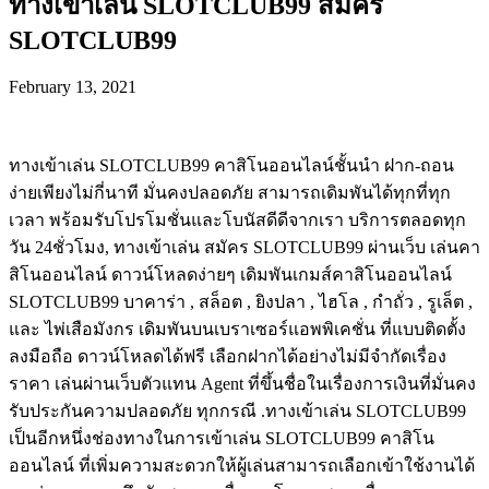
ทางเข้าเล่น SLOTCLUB99 สมัคร
SLOTCLUB99
February 13, 2021
ทางเข้าเล่น SLOTCLUB99 คาสิโนออนไลน์ชั้นนำ ฝาก-ถอน
ง่ายเพียงไม่กี่นาที มั่นคงปลอดภัย สามารถเดิมพันได้ทุกที่ทุก
เวลา พร้อมรับโปรโมชั่นและโบนัสดีดีจากเรา บริการตลอดทุก
วัน 24ชั่วโมง, ทางเข้าเล่น สมัคร SLOTCLUB99 ผ่านเว็บ เล่นคา
สิโนออนไลน์ ดาวน์โหลดง่ายๆ เดิมพันเกมส์คาสิโนออนไลน์
SLOTCLUB99 บาคาร่า , สล็อต , ยิงปลา , ไฮโล , กำถั่ว , รูเล็ต ,
และ ไพ่เสือมังกร เดิมพันบนเบราเซอร์แอพพิเคชั่น ที่แบบติดตั้ง
ลงมือถือ ดาวน์โหลดได้ฟรี เลือกฝากได้อย่างไม่มีจำกัดเรื่อง
ราคา เล่นผ่านเว็บตัวแทน Agent ที่ขึ้นชื่อในเรื่องการเงินที่มั่นคง
รับประกันความปลอดภัย ทุกกรณี .ทางเข้าเล่น SLOTCLUB99
เป็นอีกหนึ่งช่องทางในการเข้าเล่น SLOTCLUB99 คาสิโน
ออนไลน์ ที่เพิ่มความสะดวกให้ผู้เล่นสามารถเลือกเข้าใช้งานได้