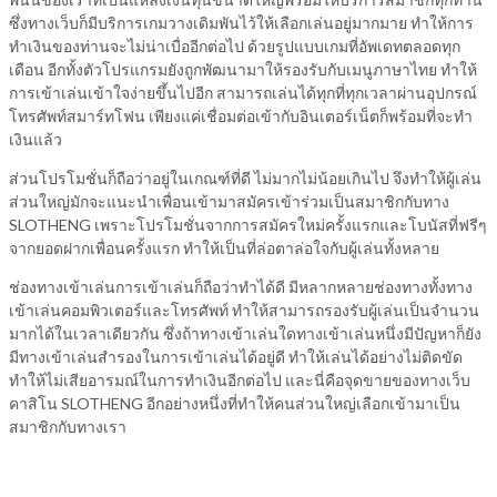
ซึ่งทางเว็บก็มีบริการเกมวางเดิมพันไว้ให้เลือกเล่นอยู่มากมาย ทำให้การ
ทำเงินของท่านจะไม่น่าเบื่ออีกต่อไป ด้วยรูปแบบเกมที่อัพเดทตลอดทุก
เดือน อีกทั้งตัวโปรแกรมยังถูกพัฒนามาให้รองรับกับเมนูภาษาไทย ทำให้
การเข้าเล่นเข้าใจง่ายขึ้นไปอีก สามารถเล่นได้ทุกที่ทุกเวลาผ่านอุปกรณ์
โทรศัพท์สมาร์ทโฟน เพียงแค่เชื่อมต่อเข้ากับอินเตอร์เน็ตก็พร้อมที่จะทำ
เงินแล้ว
ส่วนโปรโมชั่นก็ถือว่าอยู่ในเกณฑ์ที่ดี ไม่มากไม่น้อยเกินไป จึงทำให้ผู้เล่น
ส่วนใหญ่มักจะแนะนำเพื่อนเข้ามาสมัครเข้าร่วมเป็นสมาชิกกับทาง
SLOTHENG เพราะโปรโมชั่นจากการสมัครใหม่ครั้งแรกและโบนัสที่ฟรีๆ
จากยอดฝากเพื่อนครั้งแรก ทำให้เป็นที่ล่อตาล่อใจกับผู้เล่นทั้งหลาย
ช่องทางเข้าเล่นการเข้าเล่นก็ถือว่าทำได้ดี มีหลากหลายช่องทางทั้งทาง
เข้าเล่นคอมพิวเตอร์และโทรศัพท์ ทำให้สามารถรองรับผู้เล่นเป็นจำนวน
มากได้ในเวลาเดียวกัน ซึ่งถ้าทางเข้าเล่นใดทางเข้าเล่นหนึ่งมีปัญหาก็ยัง
มีทางเข้าเล่นสำรองในการเข้าเล่นได้อยู่ดี ทำให้เล่นได้อย่างไม่ติดขัด
ทำให้ไม่เสียอารมณ์ในการทำเงินอีกต่อไป และนี่คือจุดขายของทางเว็บ
คาสิโน SLOTHENG อีกอย่างหนึ่งที่ทำให้คนส่วนใหญ่เลือกเข้ามาเป็น
สมาชิกกับทางเรา