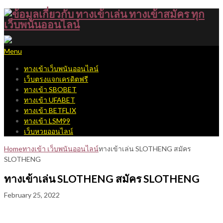
Skip
to
content
Menu
ทางเข้าเว็บพนันออนไลน์
เว็บตรงแจกเครดิตฟรี
ทางเข้า SBOBET
ทางเข้า UFABET
ทางเข้า BETFLIX
ทางเข้า LSM99
เว็บหวยออนไลน์
Home
ทางเข้า เว็บพนันออนไลน์
ทางเข้าเล่น SLOTHENG สมัคร
SLOTHENG
ทางเข้าเล่น SLOTHENG สมัคร SLOTHENG
February 25, 2022