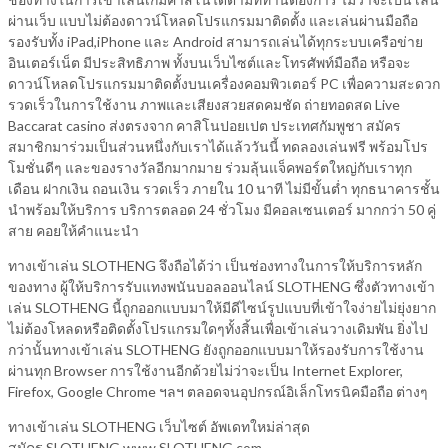
ผ่านเว็บ แบบไม่ต้องดาวน์โหลดโปรแกรมมาติดตั้ง และเล่นผ่านมือถือ
รองรับทั้ง iPad,iPhone และ Android สามารถเล่นได้ทุกระบบเครือข่าย
อินเตอร์เน็ต มีประสิทธิภาพ ทั้งบนเว็บไซต์และโทรศัพท์มือถือ หรือจะ
ดาวน์โหลดโปรแกรมมาติดตั้งบนเครื่องคอมพิวเตอร์ PC เพื่อความสะดวก
รวดเร็วในการใช้งาน ภาพและเสียงสวยสดคมชัด ถ่ายทอดสด Live
Baccarat casino ส่งตรงจาก คาสิโนปอยเปต ประเทศกัมพูชา สมัคร
สมาชิกมาร่วมเป็นส่วนหนึ่งกับเราได้แล้ววันนี้ ทดลองเล่นฟรี พร้อมโปร
โมชั่นดีๆ และของรางวัลอีกมากมาย ร่วมลุ้นแจ็คพอร์ตใหญ่กับเราทุก
เดือน ฝากเงิน ถอนเงิน รวดเร็ว ภายใน 10 นาที ไม่มีขั้นต่ำ ทุกธนาคารชั้น
นำพร้อมให้บริการ บริการตลอด 24 ชั่วโมง มีคอลเซนเตอร์ มากกว่า 50 คู่
สาย คอยให้คำแนะนำ
ทางเข้าเล่น SLOTHENG จึงถือได้ว่า เป็นช่องทางในการให้บริการหลัก
ของทาง ผู้ให้บริการรับแทงพนันบอลออนไลน์ SLOTHENG ซึ่งตัวทางเข้า
เล่น SLOTHENG นี้ถูกออกแบบมาให้มีดีไซน์รูปแบบที่เข้าใจง่ายไม่ยุ่งยาก
ไม่ต้องโหลดหรือติดตั้งโปรแกรมใดๆทั้งสิ้นเพื่อเข้าเล่นวางเดิมพัน ยิ่งไป
กว่านั้นทางเข้าเล่น SLOTHENG ยังถูกออกแบบมาให้รองรับการใช้งาน
ผ่านทุก Browser การใช้งานอีกด้วยไม่ว่าจะเป็น Internet Explorer,
Firefox, Google Chrome ฯลฯ ตลอดจนอุปกรณ์อิเล็กโทรนิคมือถือ ต่างๆ
ทางเข้าเล่น SLOTHENG เว็บไซต์ อัพเดทใหม่ล่าสุด
สมัคร SLOTHENG www.SLOTHENG.com