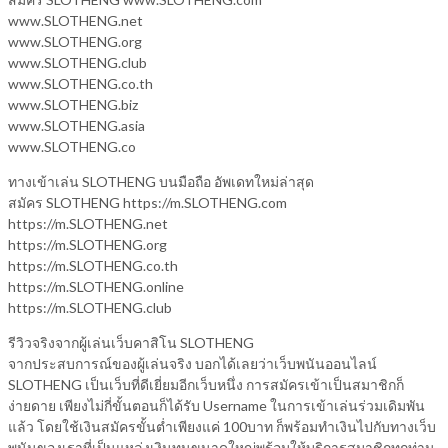
www.SLOTHENG.net
www.SLOTHENG.org
www.SLOTHENG.club
www.SLOTHENG.co.th
www.SLOTHENG.biz
www.SLOTHENG.asia
www.SLOTHENG.co
ทางเข้าเล่น SLOTHENG บนมือถือ อัพเดทใหม่ล่าสุด
สมัคร SLOTHENG https://m.SLOTHENG.com
https://m.SLOTHENG.net
https://m.SLOTHENG.org
https://m.SLOTHENG.co.th
https://m.SLOTHENG.online
https://m.SLOTHENG.club
รีวิวจริงจากผู้เล่นเว็บคาสิโน SLOTHENG
จากประสบการณ์ของผู้เล่นจริง บอกได้เลยว่าเว็บพนันออนไลน์
SLOTHENG เป็นเว็บที่ดีเยี่ยมอีกเว็บหนึ่ง การสมัครเข้าเป็นสมาชิกก็
ง่ายดาย เพียงไม่กี่ขั้นตอนก็ได้รับ Username ในการเข้าเล่นร่วมเดิมพัน
แล้ว โดยใช้เงินสมัครขั้นต่ำเพียงแค่ 100บาท ก็พร้อมทำเงินไปกับทางเว็บ
พนันของเราที่เป็นแหล่งเงินทุนขนาดใหญ่พร้อมให้บริการสมาชิกทุกท่าน