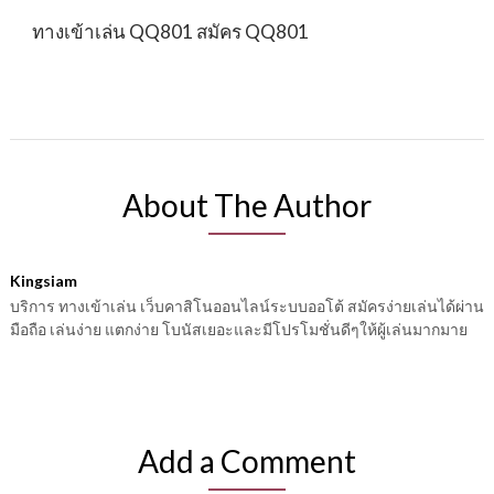
ทางเข้าเล่น QQ801 สมัคร QQ801
About The Author
Kingsiam
บริการ ทางเข้าเล่น เว็บคาสิโนออนไลน์ระบบออโต้ สมัครง่ายเล่นได้ผ่าน
มือถือ เล่นง่าย แตกง่าย โบนัสเยอะและมีโปรโมชั่นดีๆให้ผู้เล่นมากมาย
Add a Comment