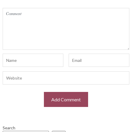
Search