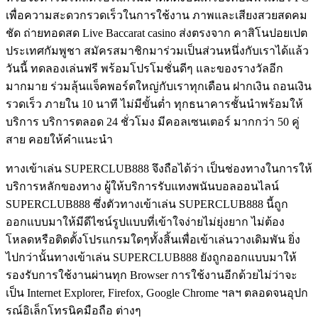
เพื่อความสะดวกรวดเร็วในการใช้งาน ภาพและเสียงสวยสดคม
ชัด ถ่ายทอดสด Live Baccarat casino ส่งตรงจาก คาสิโนปอยเปต
ประเทศกัมพูชา สมัครสมาชิกมาร่วมเป็นส่วนหนึ่งกับเราได้แล้ว
วันนี้ ทดลองเล่นฟรี พร้อมโปรโมชั่นดีๆ และของรางวัลอีก
มากมาย ร่วมลุ้นแจ็คพอร์ตใหญ่กับเราทุกเดือน ฝากเงิน ถอนเงิน
รวดเร็ว ภายใน 10 นาที ไม่มีขั้นต่ำ ทุกธนาคารชั้นนำพร้อมให้
บริการ บริการตลอด 24 ชั่วโมง มีคอลเซนเตอร์ มากกว่า 50 คู่
สาย คอยให้คำแนะนำ
ทางเข้าเล่น SUPERCLUB888 จึงถือได้ว่า เป็นช่องทางในการให้
บริการหลักของทาง ผู้ให้บริการรับแทงพนันบอลออนไลน์
SUPERCLUB888 ซึ่งตัวทางเข้าเล่น SUPERCLUB888 นี้ถูก
ออกแบบมาให้มีดีไซน์รูปแบบที่เข้าใจง่ายไม่ยุ่งยาก ไม่ต้อง
โหลดหรือติดตั้งโปรแกรมใดๆทั้งสิ้นเพื่อเข้าเล่นวางเดิมพัน ยิ่ง
ไปกว่านั้นทางเข้าเล่น SUPERCLUB888 ยังถูกออกแบบมาให้
รองรับการใช้งานผ่านทุก Browser การใช้งานอีกด้วยไม่ว่าจะ
เป็น Internet Explorer, Firefox, Google Chrome ฯลฯ ตลอดจนอุปก
รณ์อิเล็กโทรนิคมือถือ ต่างๆ