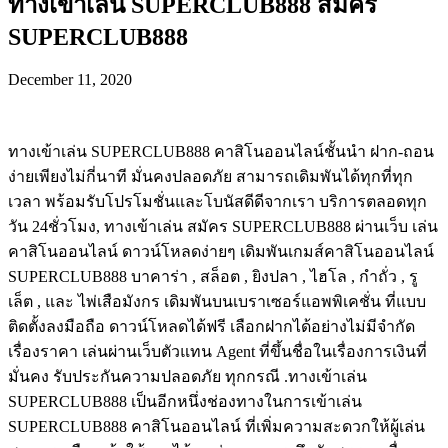
ทางเข้าเล่น SUPERCLUB888 สมัคร
SUPERCLUB888
December 11, 2020
ทางเข้าเล่น SUPERCLUB888 คาสิโนออนไลน์ชั้นนำ ฝาก-ถอน
ง่ายเพียงไม่กี่นาที มั่นคงปลอดภัย สามารถเดิมพันได้ทุกที่ทุก
เวลา พร้อมรับโปรโมชั่นและโบนัสดีดีจากเรา บริการตลอดทุก
วัน 24ชั่วโมง, ทางเข้าเล่น สมัคร SUPERCLUB888 ผ่านเว็บ เล่น
คาสิโนออนไลน์ ดาวน์โหลดง่ายๆ เดิมพันเกมส์คาสิโนออนไลน์
SUPERCLUB888 บาคาร่า , สล็อต , ยิงปลา , ไฮโล , กำถั่ว , รู
เล็ต , และ ไพ่เสือมังกร เดิมพันบนเบราเซอร์แอพพิเคชั่น ที่แบบ
ติดตั้งลงมือถือ ดาวน์โหลดได้ฟรี เลือกฝากได้อย่างไม่มีจำกัด
เรื่องราคา เล่นผ่านเว็บตัวแทน Agent ที่ขึ้นชื่อในเรื่องการเงินที่
มั่นคง รับประกันความปลอดภัย ทุกกรณี .ทางเข้าเล่น
SUPERCLUB888 เป็นอีกหนึ่งช่องทางในการเข้าเล่น
SUPERCLUB888 คาสิโนออนไลน์ ที่เพิ่มความสะดวกให้ผู้เล่น