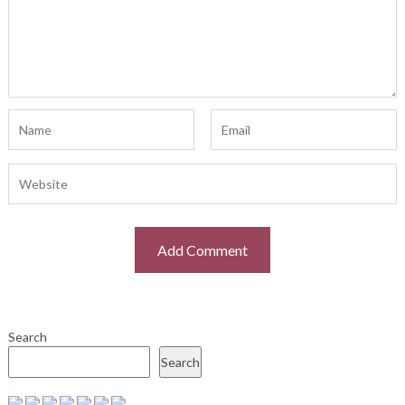
Search
Search