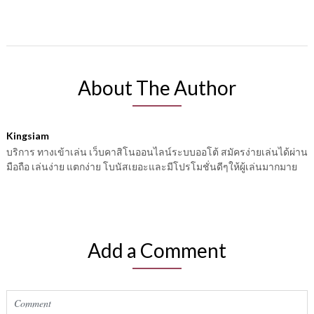
About The Author
Kingsiam
บริการ ทางเข้าเล่น เว็บคาสิโนออนไลน์ระบบออโต้ สมัครง่ายเล่นได้ผ่าน
มือถือ เล่นง่าย แตกง่าย โบนัสเยอะและมีโปรโมชั่นดีๆให้ผู้เล่นมากมาย
Add a Comment