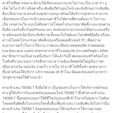
คาสิโนที่หลากหลาย มีเกมให้เลือกเล่นมากมาย ไม่ว่าจะเป็น บาคาร่า รู
เล็ต ไฮโล กำถั่ว สล็อต หรือ เดิมพันกีฬาออนไลน์ และยังมีเกมการเดิมพัน
อื่นๆ อีกมากมาย ครบถ้วนทุกความสนุก พร้อมให้บริการทุกท่าน สามารถ
เลือกช่องทางในการเข้าเล่นเกมคาสิโนได้ตามที่ท่านต้องการ ไม่ว่าจะ
เป็น เล่นผ่านเว็บ แบบไม่ต้องดาวน์โหลดโปรแกรมมาติดตั้ง และเล่นผ่าน
มือถือ รองรับทั้ง iPad,iPhone และ Android สามารถเล่นได้ทุกระบบเครือ
ข่ายอินเตอร์เน็ต มีประสิทธิภาพ ทั้งบนเว็บไซต์และโทรศัพท์มือถือ หรือจะ
ดาวน์โหลดโปรแกรมมาติดตั้งบนเครื่องคอมพิวเตอร์ PC เพื่อความ
สะดวกรวดเร็วในการใช้งาน ภาพและเสียงสวยสดคมชัด ถ่ายทอดสด
Live Baccarat casino ส่งตรงจาก คาสิโนปอยเปต ประเทศกัมพูชา สมัคร
สมาชิกมาร่วมเป็นส่วนหนึ่งกับเราได้แล้ววันนี้ ทดลองเล่นฟรี พร้อมโปร
โมชั่นดีๆ และของรางวัลอีกมากมาย ร่วมลุ้นแจ็คพอร์ตใหญ่กับเราทุก
เดือน ฝากเงิน ถอนเงิน รวดเร็ว ภายใน 10 นาที ไม่มีขั้นต่ำ ทุกธนาคาร
ชั้นนำพร้อมให้บริการ บริการตลอด 24 ชั่วโมง มีคอลเซนเตอร์ มากกว่า
50 คู่สาย คอยให้คำแนะนำ
ทางเข้าเล่น TBSBET จึงถือได้ว่า เป็นช่องทางในการให้บริการหลักของ
ทาง ผู้ให้บริการรับแทงพนันบอลออนไลน์ TBSBET ซึ่งตัวทางเข้าเล่น
TBSBET นี้ถูกออกแบบมาให้มีดีไซน์รูปแบบที่เข้าใจง่ายไม่ยุ่งยาก ไม่ต้อง
โหลดหรือติดตั้งโปรแกรมใดๆทั้งสิ้นเพื่อเข้าเล่นวางเดิมพัน ยิ่งไปกว่านั้น
ทางเข้าเล่น TBSBET ยังถูกออกแบบมาให้รองรับการใช้งานผ่านทุก