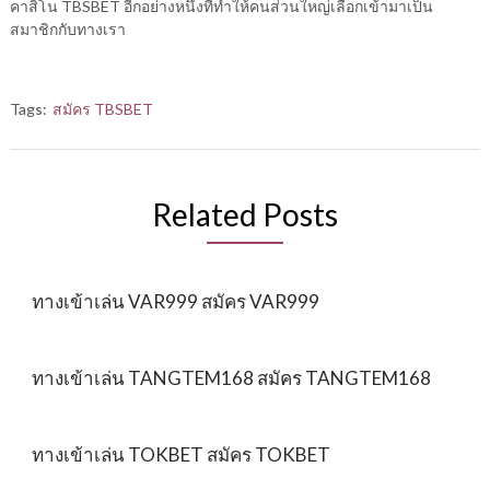
คาสิโน TBSBET อีกอย่างหนึ่งที่ทำให้คนส่วนใหญ่เลือกเข้ามาเป็น
สมาชิกกับทางเรา
Tags:
สมัคร TBSBET
Related Posts
ทางเข้าเล่น VAR999 สมัคร VAR999
ทางเข้าเล่น TANGTEM168 สมัคร TANGTEM168
ทางเข้าเล่น TOKBET สมัคร TOKBET