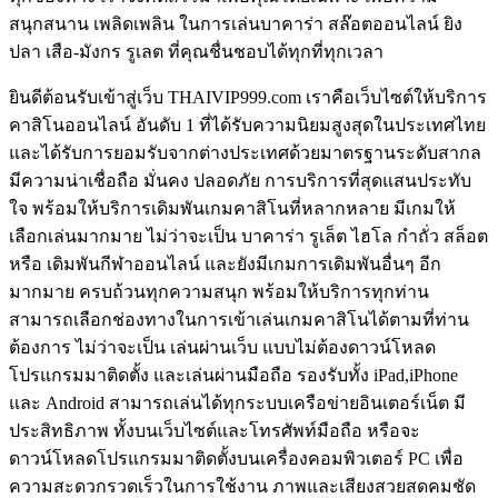
สนุกสนาน เพลิดเพลิน ในการเล่นบาคาร่า สล๊อตออนไลน์ ยิง
ปลา เสือ-มังกร รูเลต ที่คุณชื่นชอบได้ทุกที่ทุกเวลา
ยินดีต้อนรับเข้าสู่เว็บ THAIVIP999.com เราคือเว็บไซต์ให้บริการ
คาสิโนออนไลน์ อันดับ 1 ที่ได้รับความนิยมสูงสุดในประเทศไทย
และได้รับการยอมรับจากต่างประเทศด้วยมาตรฐานระดับสากล
มีความน่าเชื่อถือ มั่นคง ปลอดภัย การบริการที่สุดแสนประทับ
ใจ พร้อมให้บริการเดิมพันเกมคาสิโนที่หลากหลาย มีเกมให้
เลือกเล่นมากมาย ไม่ว่าจะเป็น บาคาร่า รูเล็ต ไฮโล กำถั่ว สล็อต
หรือ เดิมพันกีฬาออนไลน์ และยังมีเกมการเดิมพันอื่นๆ อีก
มากมาย ครบถ้วนทุกความสนุก พร้อมให้บริการทุกท่าน
สามารถเลือกช่องทางในการเข้าเล่นเกมคาสิโนได้ตามที่ท่าน
ต้องการ ไม่ว่าจะเป็น เล่นผ่านเว็บ แบบไม่ต้องดาวน์โหลด
โปรแกรมมาติดตั้ง และเล่นผ่านมือถือ รองรับทั้ง iPad,iPhone
และ Android สามารถเล่นได้ทุกระบบเครือข่ายอินเตอร์เน็ต มี
ประสิทธิภาพ ทั้งบนเว็บไซต์และโทรศัพท์มือถือ หรือจะ
ดาวน์โหลดโปรแกรมมาติดตั้งบนเครื่องคอมพิวเตอร์ PC เพื่อ
ความสะดวกรวดเร็วในการใช้งาน ภาพและเสียงสวยสดคมชัด