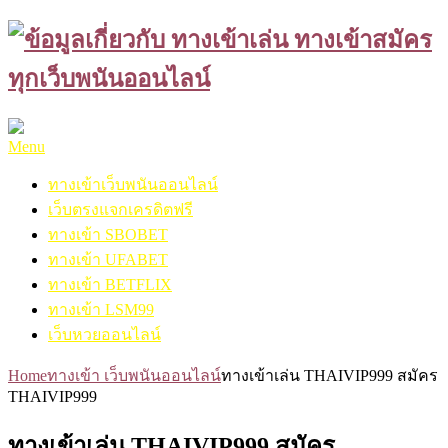
Skip
to
content
Menu
ทางเข้าเว็บพนันออนไลน์
เว็บตรงแจกเครดิตฟรี
ทางเข้า SBOBET
ทางเข้า UFABET
ทางเข้า BETFLIX
ทางเข้า LSM99
เว็บหวยออนไลน์
Home
ทางเข้า เว็บพนันออนไลน์
ทางเข้าเล่น THAIVIP999 สมัคร
THAIVIP999
ทางเข้าเล่น THAIVIP999 สมัคร