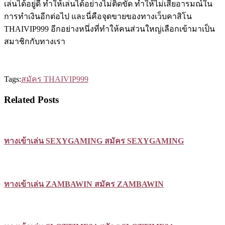
เล่นได้อยู่ดี ทำให้เล่นได้อย่างไม่ติดขัด ทำให้ไม่เสียอารมณ์ใน
การทำเงินอีกต่อไป และนี่คือจุดขายของทางเว็บคาสิโน
THAIVIP999 อีกอย่างหนึ่งที่ทำให้คนส่วนใหญ่เลือกเข้ามาเป็น
สมาชิกกับทางเรา
Tags:
สมัคร THAIVIP999
Related Posts
ทางเข้าเล่น SEXYGAMING สมัคร SEXYGAMING
ทางเข้าเล่น ZAMBAWIN สมัคร ZAMBAWIN