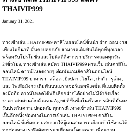
THAIVIP999
January 31, 2021
ทางเข้าเล่น THAIVIP999 คาสิโนออนไลน์ชั้นนำ ฝาก-ถอน ง่าย
เพียงไม่กี่นาที มั่นคงปลอดภัย สามารถเดิมพันได้ทุกที่ทุกเวลา
พร้อมรับโปรโมชั่นและโบนัสดีดีจากเรา บริการตลอดทุกวัน
24ชั่วโมง, ทางเข้าเล่น สมัคร THAIVIP999 ผ่านเว็บ เล่นคาสิโน
ออนไลน์ ดาวน์โหลดง่ายๆ เดิมพันเกมส์คาสิโนออนไลน์
THAIVIP999 บาคาร่า , สล็อต , ยิงปลา , ไฮโล , กำถั่ว , รูเล็ต ,
และ ไพ่เสือมังกร เดิมพันบนเบราเซอร์แอพพิเคชั่น ที่แบบติดตั้ง
ลงมือถือ ดาวน์โหลดได้ฟรี เลือกฝากได้อย่างไม่มีจำกัดเรื่อง
ราคา เล่นผ่านเว็บตัวแทน Agent ที่ขึ้นชื่อในเรื่องการเงินที่มั่นคง
รับประกันความปลอดภัย ทุกกรณี .ทางเข้าเล่น THAIVIP999
เป็นอีกหนึ่งช่องทางในการเข้าเล่น THAIVIP999 คาสิโน
ออนไลน์ ที่เพิ่มความสะดวกให้ผู้เล่นสามารถเลือกเข้าใช้งานได้
ทุกช่องทาง เราจึงคัดสรรมาเพื่อคุณโดยเฉพาะ เพื่อความ