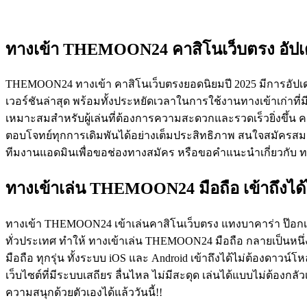
ทางเข้า THEMOON24 คาสิโนเว็บตรง อัปเ
THEMOON24 ทางเข้า คาสิโนเว็บตรงยอดนิยมปี 2025 มีการอัปเดต
เวอร์ชันล่าสุด พร้อมทั้งประหยัดเวลาในการใช้งานทางเข้าเก่าที่
เหมาะสมสำหรับผู้เล่นที่ต้องการความสะดวกและรวดเร็วยิ่งขึ้น ค
ตอบโจทย์ทุกการเดิมพันได้อย่างเต็มประสิทธิภาพ สนใจสมัครสมาชิ
ทีมงานแอดมินเพื่อขอช่องทางสมัคร หรือขอคำแนะนำเกี่ยวกับ ทา
ทางเข้าเล่น THEMOON24 มือถือ เข้าถึงได
ทางเข้า THEMOON24 เข้าเล่นคาสิโนเว็บตรง แทงบาคาร่า ป๊อกเด้ง
ทั่วประเทศ ทำให้ ทางเข้าเล่น THEMOON24 มือถือ กลายเป็นหนึ่งใน
มือถือ ทุกรุ่น ทั้งระบบ iOS และ Android เข้าถึงได้ไม่ต้องดาวน์
เว็บไซต์ที่มีระบบเสถียร ลื่นไหล ไม่มีสะดุด เล่นได้แบบไม่ต้องกลั
ความสนุกด้วยตัวเองได้แล้ววันนี้!!