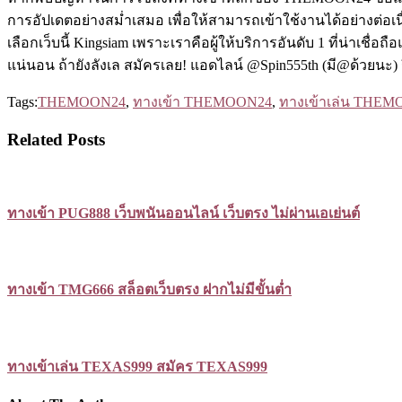
การอัปเดตอย่างสม่ำเสมอ เพื่อให้สามารถเข้าใช้งานได้อย่างต่อเนื่อ
เลือกเว็บนี้ Kingsiam เพราะเราคือผู้ให้บริการอันดับ 1 ที่น่าเชื่อถ
แน่นอน ถ้ายังลังเล สมัครเลย! แอดไลน์ @Spin555th (มี@ด้วย
Tags:
THEMOON24
,
ทางเข้า THEMOON24
,
ทางเข้าเล่น THE
Related Posts
ทางเข้า PUG888 เว็บพนันออนไลน์ เว็บตรง ไม่ผ่านเอเย่นต์
ทางเข้า TMG666 สล็อตเว็บตรง ฝากไม่มีขั้นต่ำ
ทางเข้าเล่น TEXAS999 สมัคร TEXAS999