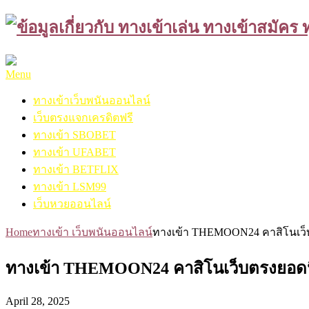
Skip
to
content
Menu
ทางเข้าเว็บพนันออนไลน์
เว็บตรงแจกเครดิตฟรี
ทางเข้า SBOBET
ทางเข้า UFABET
ทางเข้า BETFLIX
ทางเข้า LSM99
เว็บหวยออนไลน์
Home
ทางเข้า เว็บพนันออนไลน์
ทางเข้า THEMOON24 คาสิโนเว็
ทางเข้า THEMOON24 คาสิโนเว็บตรงยอดน
April 28, 2025