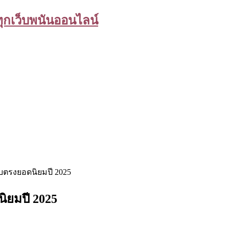
บตรงยอดนิยมปี 2025
ิยมปี 2025