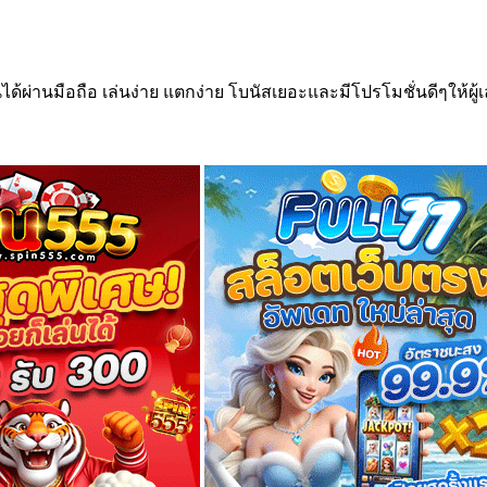
ด้ผ่านมือถือ เล่นง่าย แตกง่าย โบนัสเยอะและมีโปรโมชั่นดีๆให้ผู