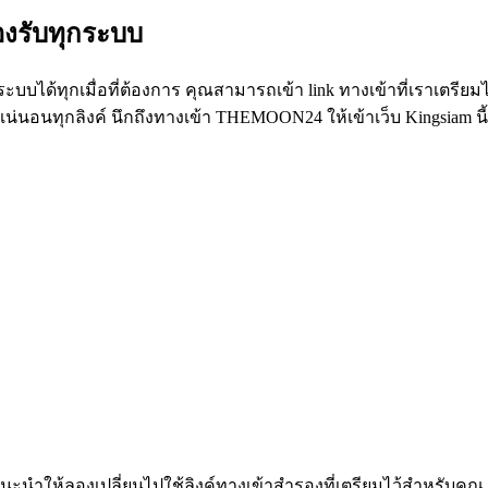
องรับทุกระบบ
ระบบได้ทุกเมื่อที่ต้องการ คุณสามารถเข้า link ทางเข้าที่เราเตรีย
น่นอนทุกลิงค์ นึกถึงทางเข้า THEMOON24 ให้เข้าเว็บ Kingsiam นี
องเปลี่ยนไปใช้ลิงค์ทางเข้าสำรองที่เตรียมไว้สำหรับคุณ เพื่อหล