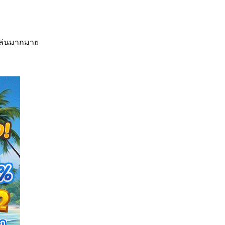
้เล่นมากมาย