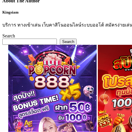
About The Author
Kingsiam
บริการ ทางเข้าเล่น เว็บคาสิโนออนไลน์ระบบออโต้ สมัครง่ายเล่นไ
Search
Search