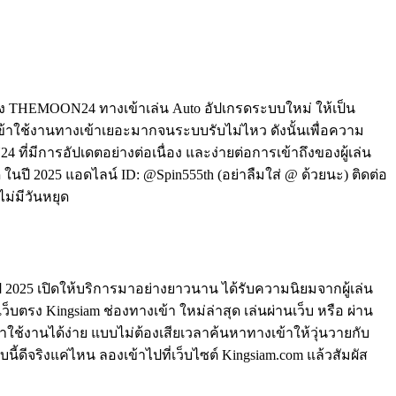
รง THEMOON24 ทางเข้าเล่น Auto อัปเกรดระบบใหม่ ให้เป็น
่นเข้าใช้งานทางเข้าเยอะมากจนระบบรับไม่ไหว ดังนั้นเพื่อความ
ี่มีการอัปเดตอย่างต่อเนื่อง และง่ายต่อการเข้าถึงของผู้เล่น
นปี 2025 แอดไลน์ ID: @Spin555th (อย่าลืมใส่ @ ด้วยนะ) ติดต่อ
ม่มีวันหยุด
ี 2025 เปิดให้บริการมาอย่างยาวนาน ได้รับความนิยมจากผู้เล่น
บตรง Kingsiam ช่องทางเข้า ใหม่ล่าสุด เล่นผ่านเว็บ หรือ ผ่าน
ข้าใช้งานได้ง่าย แบบไม่ต้องเสียเวลาค้นหาทางเข้าให้วุ่นวายกับ
นี้ดีจริงแค่ไหน ลองเข้าไปที่เว็บไซต์ Kingsiam.com แล้วสัมผัส