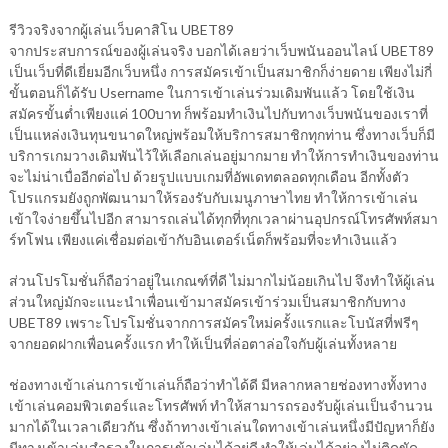
รีวิวจริงจากผู้เล่นเว็บคาสิโน UBET89
จากประสบการณ์ของผู้เล่นจริง บอกได้เลยว่าเว็บพนันออนไลน์ UBET89
เป็นเว็บที่ดีเยี่ยมอีกเว็บหนึ่ง การสมัครเข้าเป็นสมาชิกก็ง่ายดาย เพียงไม่กี่
ขั้นตอนก็ได้รับ Username ในการเข้าเล่นร่วมเดิมพันแล้ว โดยใช้เงิน
สมัครขั้นต่ำเพียงแค่ 100บาท ก็พร้อมทำเงินไปกับทางเว็บพนันของเราที่
เป็นแหล่งเงินทุนขนาดใหญ่พร้อมให้บริการสมาชิกทุกท่าน ซึ่งทางเว็บก็มี
บริการเกมวางเดิมพันไว้ให้เลือกเล่นอยู่มากมาย ทำให้การทำเงินของท่าน
จะไม่น่าเบื่ออีกต่อไป ด้วยรูปแบบเกมที่อัพเดทตลอดทุกเดือน อีกทั้งตัว
โปรแกรมยังถูกพัฒนามาให้รองรับกับเมนูภาษาไทย ทำให้การเข้าเล่น
เข้าใจง่ายขึ้นไปอีก สามารถเล่นได้ทุกที่ทุกเวลาผ่านอุปกรณ์โทรศัพท์สมา
ร์ทโฟน เพียงแค่เชื่อมต่อเข้ากับอินเตอร์เน็ตก็พร้อมที่จะทำเงินแล้ว
ส่วนโปรโมชั่นก็ถือว่าอยู่ในเกณฑ์ที่ดี ไม่มากไม่น้อยเกินไป จึงทำให้ผู้เล่น
ส่วนใหญ่มักจะแนะนำเพื่อนเข้ามาสมัครเข้าร่วมเป็นสมาชิกกับทาง
UBET89 เพราะโปรโมชั่นจากการสมัครใหม่ครั้งแรกและโบนัสที่ฟรีๆ
จากยอดฝากเพื่อนครั้งแรก ทำให้เป็นที่ล่อตาล่อใจกับผู้เล่นทั้งหลาย
ช่องทางเข้าเล่นการเข้าเล่นก็ถือว่าทำได้ดี มีหลากหลายช่องทางทั้งทาง
เข้าเล่นคอมพิวเตอร์และโทรศัพท์ ทำให้สามารถรองรับผู้เล่นเป็นจำนวน
มากได้ในเวลาเดียวกัน ซึ่งถ้าทางเข้าเล่นใดทางเข้าเล่นหนึ่งมีปัญหาก็ยัง
มีทางเข้าเล่นสำรองในการเข้าเล่นได้อยู่ดี ทำให้เล่นได้อย่างไม่ติดขัด