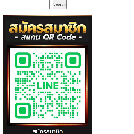
Search