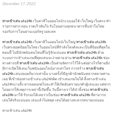
December 17, 2022
ทางเข้าเล่น ufa24h
เว็บคาสิโนออนไลน์ระบบออโต้ เว็บใหญ่ เว็บตรง ทำ
รายการฝาก ถอน รวดเร็วทันใจ รับโอนผ่านทุกธนาคารชั้นนำในไทย
รองรับการโอนผ่านเบอร์ทรูวอลเลท
ทางเข้าเล่น ufa24h
เว็บคาสิโนออนไลน์เว็บใหญ่
ทางเข้าเล่น ufa24h
เว็บตรงยอดนิยมในไทย เว็บออนไลน์ที่กำลังโด่งดังและเป็นที่นิยมที่สุดใน
ตอนนี้ ไม่มีนักพนันคนไหนที่ไม่รู้จักแน่นอน
ทางเข้าเล่น ufa24h
ด้วย
ระบบการเข้าเล่นเกมที่สุดแสนจะง่ายดาย ผ่าน
ทางเข้าเล่น ufa24h
ช่อง
ทางต่างๆที่
ทางเข้าเล่น ufa24h
เป็นฝ่ายจัดการไว้ให้ แต่อย่างไรก็ตามยิ่ง
มีการเปิดให้เล่นเว็บพนันออนไลน์มากเท่าไหร่ การสร้าง
ทางเข้าเล่น
ufa24h
เล่นปลอมก็มากเท่านั้น บางครั้งก็มีลูกค้านักพนันหลากหลายท่าน
เลย ที่เข้าช่องทางเข้าเล่น ufa24hผิด เข้าเล่นเกมไม่ได้ ลิ้งทางเข้าเล่น
ufa24hบางลิ้ง หากเผลอกดไปจะทำให้เกิดอันตรายแกตัวผู้เล่นเอง แต่หาก
ไม่อยากให้เหตุการเหล่านี้เกิดขึ้น วันนี้ทางเราได้นำลิ้งช่อง
ทางเข้าเล่น
ufa24h
มาให้ รับรองได้เลยว่าเป็นช่อง
ทางเข้าเล่น ufa24h
ที่สามารถ
เล่นได้จริงแน่นอน เล่นแล้วไม่สดุด เล่นได้อย่างสะดวกสบายแน่นอน
ทางเข้าเล่น ufa24h