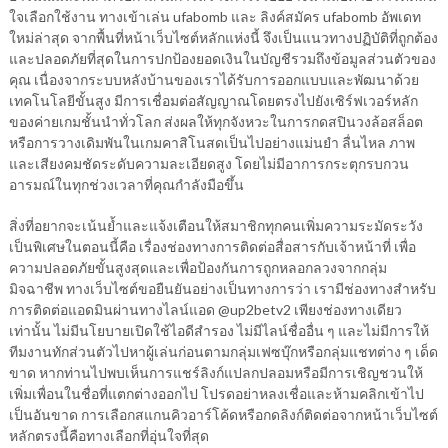
ใจเลือกใช้งาน ทางเข้าเล่น ufabomb และ ลิงค์สมัคร ufabomb อัพเดท
ใหม่ล่าสุด จากพื้นที่หน้าเว็บไซต์หลักแห่งนี้ จึงเป็นแนวทางปฏิบัติที่ถูกต้อง
และปลอดภัยที่สุดในการปกป้องยอดเงินในบัญชีรวมถึงข้อมูลส่วนตัวของ
คุณ เนื่องจากระบบหลังบ้านของเราได้รับการออกแบบและพัฒนาด้วย
เทคโนโลยีขั้นสูง มีการเชื่อมต่อสัญญาณโดยตรงไปยังเซิร์ฟเวอร์หลัก
ของค่ายเกมชั้นนำทั่วโลก ส่งผลให้ทุกจังหวะในการกดสปินวงล้อสล็อต
หรือการวางเดิมพันในเกมคาสิโนสดเป็นไปอย่างแม่นยำ ลื่นไหล ภาพ
และเสียงคมชัดระดับความละเอียดสูง โดยไม่มีอาการกระตุกรบกวน
อารมณ์ในทุกช่วงเวลาที่คุณกำลังมือขึ้น
สิ่งที่อยากจะเน้นย้ำและแจ้งเตือนให้สมาชิกทุกคนเพิ่มความระมัดระวัง
เป็นพิเศษในตอนนี้คือ เรื่องช่องทางการติดต่อสื่อสารกับเจ้าหน้าที่ เพื่อ
ความปลอดภัยขั้นสูงสุดและเพื่อป้องกันการถูกหลอกลวงจากกลุ่ม
มิจฉาชีพ ทางเว็บไซต์ขอยืนยันอย่างเป็นทางการว่า เรามีช่องทางสำหรับ
การติดต่อแอดมินผ่านทางไลน์แอด @up2betv2 เพียงช่องทางเดียว
เท่านั้น ไม่มีนโยบายเปิดใช้ไอดีสำรอง ไม่มีไลน์ชื่ออื่น ๆ และไม่มีการให้
ทีมงานทักส่วนตัวไปหาผู้เล่นก่อนตามกลุ่มเฟซบุ๊กหรือกลุ่มแชทต่าง ๆ เด็ด
ขาด หากท่านไปพบเห็นการแชร์ลิงก์แปลกปลอมหรือมีการเชิญชวนให้
เพิ่มเพื่อนในชื่อที่แตกต่างออกไป โปรดอย่าหลงเชื่อและห้ามคลิกเข้าไป
เป็นอันขาด การเลือกสแกนคิวอาร์โค้ดหรือกดลิงก์ติดต่อจากหน้าเว็บไซต์
หลักตรงนี้คือทางเลือกที่อุ่นใจที่สุด