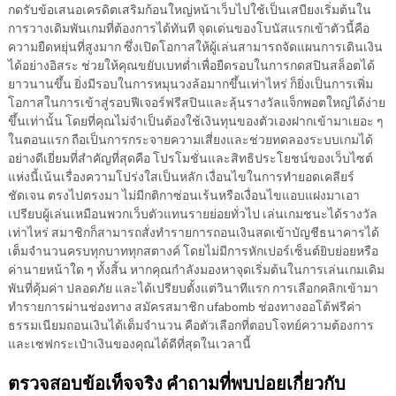
กดรับข้อเสนอเครดิตเสริมก้อนใหญ่หน้าเว็บไปใช้เป็นเสบียงเริ่มต้นใน
การวางเดิมพันเกมที่ต้องการได้ทันที จุดเด่นของโบนัสแรกเข้าตัวนี้คือ
ความยืดหยุ่นที่สูงมาก ซึ่งเปิดโอกาสให้ผู้เล่นสามารถจัดแผนการเดินเงิน
ได้อย่างอิสระ ช่วยให้คุณขยับเบทต่ำเพื่อยืดรอบในการกดสปินสล็อตได้
ยาวนานขึ้น ยิ่งมีรอบในการหมุนวงล้อมากขึ้นเท่าไหร่ ก็ยิ่งเป็นการเพิ่ม
โอกาสในการเข้าสู่รอบฟีเจอร์ฟรีสปินและลุ้นรางวัลแจ็กพอตใหญ่ได้ง่าย
ขึ้นเท่านั้น โดยที่คุณไม่จำเป็นต้องใช้เงินทุนของตัวเองฝากเข้ามาเยอะ ๆ
ในตอนแรก ถือเป็นการกระจายความเสี่ยงและช่วยทดลองระบบเกมได้
อย่างดีเยี่ยมที่สำคัญที่สุดคือ โปรโมชั่นและสิทธิประโยชน์ของเว็บไซต์
แห่งนี้เน้นเรื่องความโปร่งใสเป็นหลัก เงื่อนไขในการทำยอดเคลียร์
ชัดเจน ตรงไปตรงมา ไม่มีกติกาซ่อนเร้นหรือเงื่อนไขแอบแฝงมาเอา
เปรียบผู้เล่นเหมือนพวกเว็บตัวแทนรายย่อยทั่วไป เล่นเกมชนะได้รางวัล
เท่าไหร่ สมาชิกก็สามารถสั่งทำรายการถอนเงินสดเข้าบัญชีธนาคารได้
เต็มจำนวนครบทุกบาททุกสตางค์ โดยไม่มีการหักเปอร์เซ็นต์ยิบย่อยหรือ
ค่านายหน้าใด ๆ ทั้งสิ้น หากคุณกำลังมองหาจุดเริ่มต้นในการเล่นเกมเดิม
พันที่คุ้มค่า ปลอดภัย และได้เปรียบตั้งแต่วินาทีแรก การเลือกคลิกเข้ามา
ทำรายการผ่านช่องทาง สมัครสมาชิก ufabomb ช่องทางออโต้ฟรีค่า
ธรรมเนียมถอนเงินได้เต็มจำนวน คือตัวเลือกที่ตอบโจทย์ความต้องการ
และเซฟกระเป๋าเงินของคุณได้ดีที่สุดในเวลานี้
ตรวจสอบข้อเท็จจริง คำถามที่พบบ่อยเกี่ยวกับ