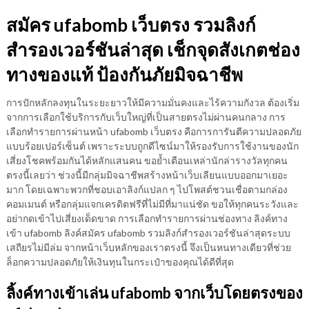
สมัคร ufabomb เว็บตรง รวมลิงก์
สำรองเวอร์ชันล่าสุด เช็กจุดสังเกตช่อง
ทางของแท้ ป้องกันภัยมิจฉาชีพ
การปักหลักลงทุนในระยะยาวให้มีความมั่นคงและไร้ความกังวล ต้องเริ่ม
จากการเลือกใช้บริการกับเว็บใหญ่ที่เป็นสายตรงไม่ผ่านคนกลาง การ
เลือกทำรายการผ่านหน้า ufabomb เว็บตรง คือการการันตีความปลอดภัย
แบบร้อยเปอร์เซ็นต์ เพราะระบบถูกดีไซน์มาให้รองรับการใช้งานของนัก
เสี่ยงโชคพร้อมกันได้หลักแสนคน ขอย้ำเตือนเหล่านักล่ารางวัลทุกคน
ตรงนี้เลยว่า ช่วงนี้มีกลุ่มมิจฉาชีพสร้างหน้าเว็บเลียนแบบออกมาเยอะ
มาก โดยเฉพาะพวกที่ชอบเอาลิงก์แปลก ๆ ไปโพสต์ชวนเชื่อตามกล่อง
คอมเมนต์ หรือกลุ่มแจกเครดิตฟรีที่ไม่มีที่มาแน่ชัด ขอให้ทุกคนระวังและ
อย่ากดเข้าไปเสี่ยงเด็ดขาด การเลือกทำรายการผ่านช่องทาง ลิงค์ทาง
เข้า ufabomb ลิงค์สมัคร ufabomb รวมลิงก์สำรองเวอร์ชันล่าสุดระบบ
เสถียรไม่มีล่ม จากหน้าเว็บหลักของเราตรงนี้ จึงเป็นหนทางเดียวที่ช่วย
ล็อกความปลอดภัยให้เงินทุนในกระเป๋าของคุณได้ดีที่สุด
ลิ้งค์ทางเข้าเล่น ufabomb จากเว็บโดยตรงของ