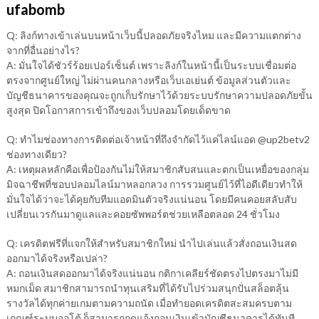
ufabomb
Q: ลิงก์ทางเข้าเล่นบนหน้าเว็บนี้ปลอดภัยจริงไหม และมีความแตกต่าง
จากที่อื่นอย่างไร?
A: มั่นใจได้ชัวร์ร้อยเปอร์เซ็นต์ เพราะลิงก์ในหน้านี้เป็นระบบเชื่อมต่อ
ตรงจากศูนย์ใหญ่ ไม่ผ่านคนกลางหรือเว็บเอเย่นต์ ข้อมูลส่วนตัวและ
บัญชีธนาคารของคุณจะถูกเก็บรักษาไว้ด้วยระบบรักษาความปลอดภัยขั้น
สูงสุด ปิดโอกาสการเข้าถึงของเว็บปลอมโดยเด็ดขาด
Q: ทำไมช่องทางการติดต่อเจ้าหน้าที่ถึงจำกัดไว้แค่ไลน์แอด @up2betv2
ช่องทางเดียว?
A: เหตุผลหลักคือเพื่อป้องกันไม่ให้สมาชิกสับสนและตกเป็นเหยื่อของกลุ่ม
มิจฉาชีพที่ชอบปลอมไลน์มาหลอกลวง การรวมศูนย์ไว้ที่ไอดีเดียวทำให้
มั่นใจได้ว่าจะได้คุยกับทีมแอดมินตัวจริงแน่นอน โดยมีคนคอยสลับสับ
เปลี่ยนเวรกันมาดูแลและคอยซัพพอร์ตช่วยเหลือตลอด 24 ชั่วโมง
Q: เครดิตฟรีที่แจกให้สำหรับสมาชิกใหม่ นำไปเล่นแล้วสั่งถอนเงินสด
ออกมาได้จริงหรือเปล่า?
A: ถอนเงินสดออกมาได้จริงแน่นอน กติกาเคลียร์ชัดตรงไปตรงมาไม่มี
หมกเม็ด สมาชิกสามารถนำทุนเสริมที่ได้รับไปร่วมสนุกปั่นสล็อตลุ้น
รางวัลได้ทุกค่ายเกมตามความถนัด เมื่อทำยอดเครดิตสะสมครบตาม
เกณฑ์ระบบออโต้ ก็สามารถกดแจ้งถอนเงินเข้าบัญชีธนาคารได้ทันที