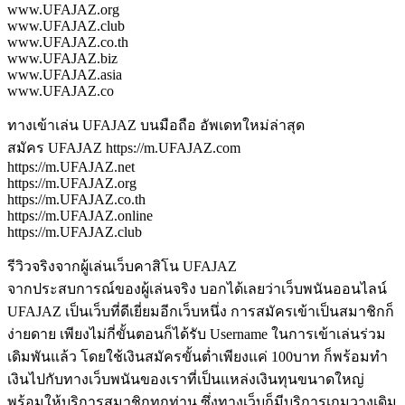
www.UFAJAZ.org
www.UFAJAZ.club
www.UFAJAZ.co.th
www.UFAJAZ.biz
www.UFAJAZ.asia
www.UFAJAZ.co
ทางเข้าเล่น UFAJAZ บนมือถือ อัพเดทใหม่ล่าสุด
สมัคร UFAJAZ https://m.UFAJAZ.com
https://m.UFAJAZ.net
https://m.UFAJAZ.org
https://m.UFAJAZ.co.th
https://m.UFAJAZ.online
https://m.UFAJAZ.club
รีวิวจริงจากผู้เล่นเว็บคาสิโน UFAJAZ
จากประสบการณ์ของผู้เล่นจริง บอกได้เลยว่าเว็บพนันออนไลน์
UFAJAZ เป็นเว็บที่ดีเยี่ยมอีกเว็บหนึ่ง การสมัครเข้าเป็นสมาชิกก็
ง่ายดาย เพียงไม่กี่ขั้นตอนก็ได้รับ Username ในการเข้าเล่นร่วม
เดิมพันแล้ว โดยใช้เงินสมัครขั้นต่ำเพียงแค่ 100บาท ก็พร้อมทำ
เงินไปกับทางเว็บพนันของเราที่เป็นแหล่งเงินทุนขนาดใหญ่
พร้อมให้บริการสมาชิกทุกท่าน ซึ่งทางเว็บก็มีบริการเกมวางเดิม