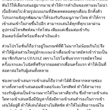
พันไว้ให้เลือกเล่นอยู่มากมาย ทำให้การทำเงินของท่านจะไม่น่า
เบื่ออีกต่อไป ด้วยรูปแบบเกมที่อัพเดทตลอดทุกเดือน อีกทั้งตัว
โปรแกรมยังถูกพัฒนามาให้รองรับกับเมนูภาษาไทย ทำให้การ
เข้าเล่นเข้าใจง่ายขึ้นไปอีก สามารถเล่นได้ทุกที่ทุกเวลาผ่าน
อุปกรณ์โทรศัพท์สมาร์ทโฟน เพียงแค่เชื่อมต่อเข้ากับ
อินเตอร์เน็ตก็พร้อมที่จะทำเงินแล้ว
ส่วนโปรโมชั่นก็ถือว่าอยู่ในเกณฑ์ที่ดี ไม่มากไม่น้อยเกินไป จึง
ทำให้ผู้เล่นส่วนใหญ่มักจะแนะนำเพื่อนเข้ามาสมัครเข้าร่วมเป็น
สมาชิกกับทาง UFAJAZ เพราะโปรโมชั่นจากการสมัครใหม่
ครั้งแรกและโบนัสที่ฟรีๆจากยอดฝากเพื่อนครั้งแรก ทำให้เป็นที่
ล่อตาล่อใจกับผู้เล่นทั้งหลาย
ช่องทางเข้าเล่นการเข้าเล่นก็ถือว่าทำได้ดี มีหลากหลายช่อง
ทางทั้งทางเข้าเล่นคอมพิวเตอร์และโทรศัพท์ ทำให้สามารถ
รองรับผู้เล่นเป็นจำนวนมากได้ในเวลาเดียวกัน ซึ่งถ้าทางเข้าเล่น
ใดทางเข้าเล่นหนึ่งมีปัญหาก็ยังมีทางเข้าเล่นสำรองในการเข้า
เล่นได้อยู่ดี ทำให้เล่นได้อย่างไม่ติดขัด ทำให้ไม่เสียอารมณ์ใน