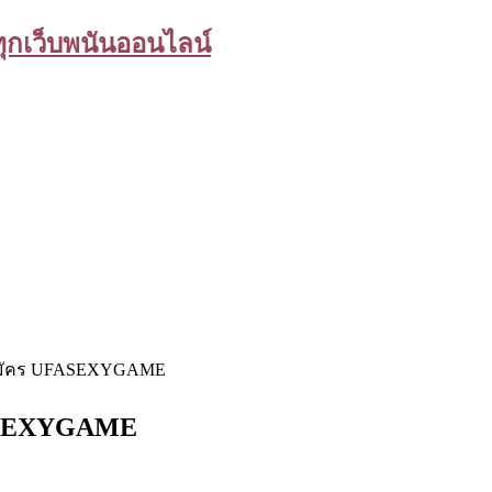
สมัคร UFASEXYGAME
FASEXYGAME