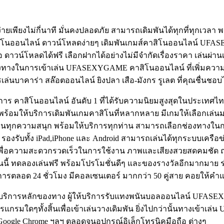
พียงไม่กี่นาที มั่นคงปลอดภัย สามารถเดิมพันได้ทุกที่ทุกเวลา 
โนออนไลน์ ดาวน์โหลดง่ายๆ เดิมพันเกมส์คาสิโนออนไลน์ UFASEXYGA
อ ดาวน์โหลดได้ฟรี เลือกฝากได้อย่างไม่มีจำกัดเรื่องราคา เล่นผ่านเว
ทางในการเข้าเล่น UFASEXYGAME คาสิโนออนไลน์ ที่เพิ่มความสะด
นบาคาร่า สล๊อตออนไลน์ ยิงปลา เสือ-มังกร รูเลต ที่คุณชื่นชอบได
บริการ คาสิโนออนไลน์ อันดับ 1 ที่ได้รับความนิยมสูงสุดในประ
พร้อมให้บริการเดิมพันเกมคาสิโนที่หลากหลาย มีเกมให้เลือกเล่นมาก
นทุกความสนุก พร้อมให้บริการทุกท่าน สามารถเลือกช่องทางในการเ
องรับทั้ง iPad,iPhone และ Android สามารถเล่นได้ทุกระบบเครือข่
เพื่อความสะดวกรวดเร็วในการใช้งาน ภาพและเสียงสวยสดคมชัด ถ่
นนี้ ทดลองเล่นฟรี พร้อมโปรโมชั่นดีๆ และของรางวัลอีกมากมาย ร่
ริการตลอด 24 ชั่วโมง มีคอลเซนเตอร์ มากกว่า 50 คู่สาย คอยให้ค
ห้บริการหลักของทาง ผู้ให้บริการรับแทงพนันบอลออนไลน์ UFAS
ั้งโปรแกรมใดๆทั้งสิ้นเพื่อเข้าเล่นวางเดิมพัน ยิ่งไปกว่านั้นทางเ
ox, Google Chrome ฯลฯ ตลอดจนอุปกรณ์อิเล็กโทรนิคมือถือ ต่างๆ