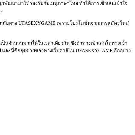
ังถูกพัฒนามาให้รองรับกับเมนูภาษาไทย ทำให้การเข้าเล่นเข้าใจ
้ว
ป็นสมาชิกกับทาง UFASEXYGAME เพราะโปรโมชั่นจากการสมัครใหม่
นเป็นจำนวนมากได้ในเวลาเดียวกัน ซึ่งถ้าทางเข้าเล่นใดทางเข้า
กต่อไป และนี่คือจุดขายของทางเว็บคาสิโน UFASEXYGAME อีกอย่าง