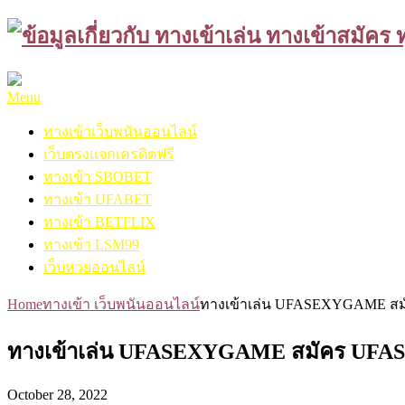
Skip
to
content
Menu
ทางเข้าเว็บพนันออนไลน์
เว็บตรงแจกเครดิตฟรี
ทางเข้า SBOBET
ทางเข้า UFABET
ทางเข้า BETFLIX
ทางเข้า LSM99
เว็บหวยออนไลน์
Home
ทางเข้า เว็บพนันออนไลน์
ทางเข้าเล่น UFASEXYGAME 
ทางเข้าเล่น UFASEXYGAME สมัคร U
October 28, 2022