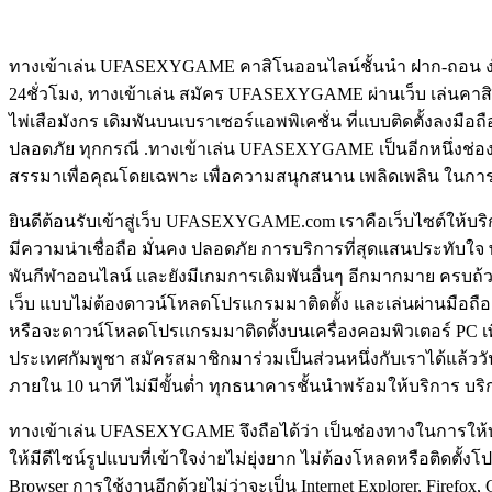
ทางเข้าเล่น UFASEXYGAME คาสิโนออนไลน์ชั้นนำ ฝาก-ถอน ง่ายเ
24ชั่วโมง, ทางเข้าเล่น สมัคร UFASEXYGAME ผ่านเว็บ เล่นคาสิ
ไพ่เสือมังกร เดิมพันบนเบราเซอร์แอพพิเคชั่น ที่แบบติดตั้งลงมือถื
ปลอดภัย ทุกกรณี .ทางเข้าเล่น UFASEXYGAME เป็นอีกหนึ่งช่อง
สรรมาเพื่อคุณโดยเฉพาะ เพื่อความสนุกสนาน เพลิดเพลิน ในการเล่
ยินดีต้อนรับเข้าสู่เว็บ UFASEXYGAME.com เราคือเว็บไซต์ให้
มีความน่าเชื่อถือ มั่นคง ปลอดภัย การบริการที่สุดแสนประทับใจ 
พันกีฬาออนไลน์ และยังมีเกมการเดิมพันอื่นๆ อีกมากมาย ครบถ้ว
เว็บ แบบไม่ต้องดาวน์โหลดโปรแกรมมาติดตั้ง และเล่นผ่านมือถือ ร
หรือจะดาวน์โหลดโปรแกรมมาติดตั้งบนเครื่องคอมพิวเตอร์ PC 
ประเทศกัมพูชา สมัครสมาชิกมาร่วมเป็นส่วนหนึ่งกับเราได้แล้ววั
ภายใน 10 นาที ไม่มีขั้นต่ำ ทุกธนาคารชั้นนำพร้อมให้บริการ บ
ทางเข้าเล่น UFASEXYGAME จึงถือได้ว่า เป็นช่องทางในการใ
ให้มีดีไซน์รูปแบบที่เข้าใจง่ายไม่ยุ่งยาก ไม่ต้องโหลดหรือติดต
Browser การใช้งานอีกด้วยไม่ว่าจะเป็น Internet Explorer, Firef