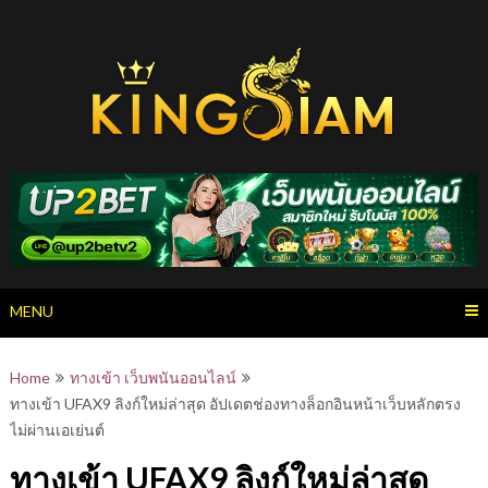
Skip
to
content
MENU
Home
ทางเข้า เว็บพนันออนไลน์
ทางเข้า UFAX9 ลิงก์ใหม่ล่าสุด อัปเดตช่องทางล็อกอินหน้าเว็บหลักตรง
ไม่ผ่านเอเย่นต์
ทางเข้า UFAX9 ลิงก์ใหม่ล่าสุด