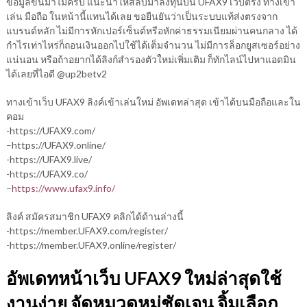
ข้อมูลขึ้นมาไม่ครบ แนะนำให้สลับมาลงทุนบน UFAX9 เว็บตรง ทางเข้า
เล่น มือถือ ในหน้านี้แทนได้เลย ขอยืนยันว่าเป็นระบบแท้ส่งตรงจาก
แบรนด์หลัก ไม่มีการหักเปอร์เซ็นต์หรือหักค่าธรรมเนียมผ่านคนกลาง ได้
กำไรเท่าไหร่ก็ถอนเงินออกไปใช้ได้เต็มจำนวน ไม่มีการล็อกยูสเซอร์อย่าง
แน่นอน หรือถ้าอยากได้ลิงก์สำรองตัวใหม่เพิ่มเติม ก็ทักไลน์ไปหาแอดมิน
ได้เลยที่ไอดี @up2betv2
ทางเข้าเว็บ UFAX9 ลิงค์เข้าเล่นใหม่ อัพเดทล่าสุด เข้าได้บนมือถือและใน
คอม
-https://UFAX9.com/
–https://UFAX9.online/
-https://UFAX9.live/
-https://UFAX9.co/
–
https://www.ufax9.info/
ลิงค์ สมัครสมาชิก UFAX9 คลิกได้ด้านล่างนี้
-https://member.UFAX9.com/register/
-https://member.UFAX9.online/register/
อัพเดทหน้าเว็บ UFAX9 ใหม่ล่าสุดใช้
งานง่าย จัดหมวดหมู่ชัดเจน จิ้มเลือก