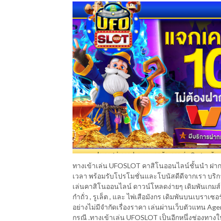
ทางเข้าเล่น UFOSLOT คาสิโนออนไลน์ชั้นนำ ฝาก-ถอน
เวลา พร้อมรับโปรโมชั่นและโบนัสดีดีจากเรา บริก
เล่นคาสิโนออนไลน์ ดาวน์โหลดง่ายๆ เดิมพันเกมส์
กำถั่ว , รูเล็ต , และ ไพ่เสือมังกร เดิมพันบนเบราเซ
อย่างไม่มีจำกัดเรื่องราคา เล่นผ่านเว็บตัวแทน Agent
กรณี .ทางเข้าเล่น UFOSLOT เป็นอีกหนึ่งช่องทางใ