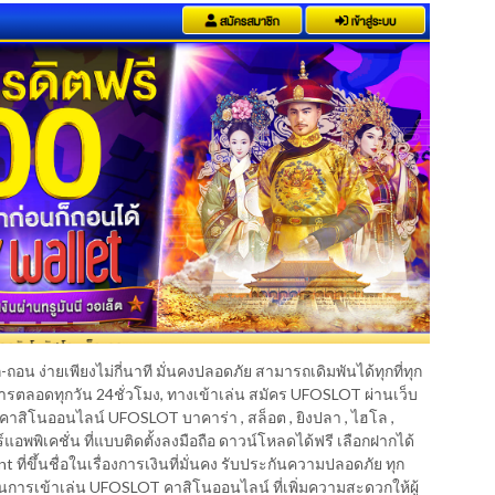
 ง่ายเพียงไม่กี่นาที มั่นคงปลอดภัย สามารถเดิมพันได้ทุกที่ทุก
ารตลอดทุกวัน 24ชั่วโมง, ทางเข้าเล่น สมัคร UFOSLOT ผ่านเว็บ
คาสิโนออนไลน์ UFOSLOT บาคาร่า , สล็อต , ยิงปลา , ไฮโล ,
อร์แอพพิเคชั่น ที่แบบติดตั้งลงมือถือ ดาวน์โหลดได้ฟรี เลือกฝากได้
 ที่ขึ้นชื่อในเรื่องการเงินที่มั่นคง รับประกันความปลอดภัย ทุก
นการเข้าเล่น UFOSLOT คาสิโนออนไลน์ ที่เพิ่มความสะดวกให้ผู้