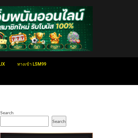
LIX
ทางเข้า LSM99
Search
Search