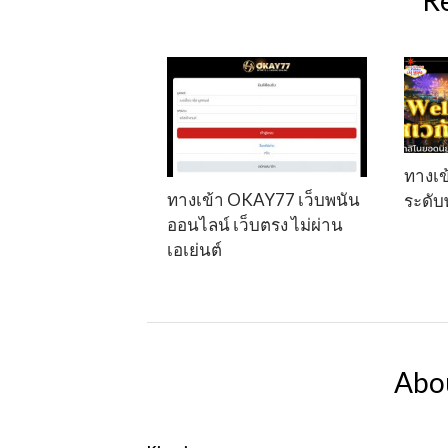
R
ทางเข
ทางเข้า OKAY77 เว็บพนัน
ระดับพ
ออนไลน์ เว็บตรง ไม่ผ่าน
เอเย่นต์
Abo