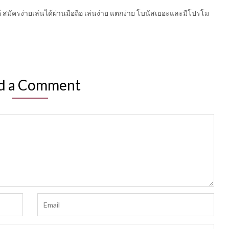
สมัครง่ายเล่นได้ผ่านมือถือ เล่นง่าย แตกง่าย โบนัสเยอะและมีโปรโม
d a Comment