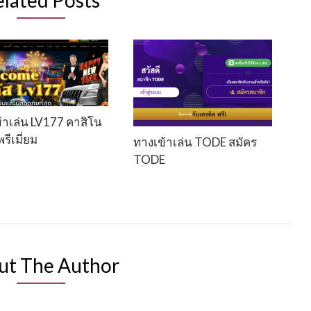
elated Posts
้าเล่น LV177 คาสิโน
รีเมี่ยม
ทางเข้าเล่น TODE สมัคร
TODE
ut The Author