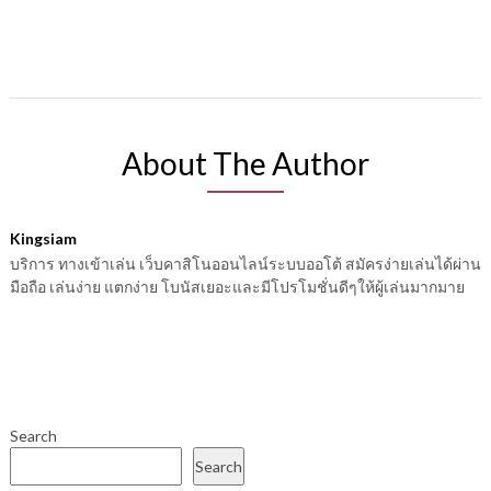
About The Author
Kingsiam
บริการ ทางเข้าเล่น เว็บคาสิโนออนไลน์ระบบออโต้ สมัครง่ายเล่นได้ผ่าน
มือถือ เล่นง่าย แตกง่าย โบนัสเยอะและมีโปรโมชั่นดีๆให้ผู้เล่นมากมาย
Search
Search