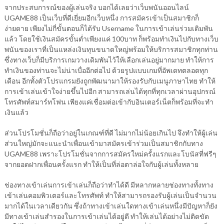
จากประสบการณ์ของผู้เล่นจริง บอกได้เลยว่าเว็บพนันออนไลน์
UGAME88 เป็นเว็บที่ดีเยี่ยมอีกเว็บหนึ่ง การสมัครเข้าเป็นสมาชิกก็
ง่ายดาย เพียงไม่กี่ขั้นตอนก็ได้รับ Username ในการเข้าเล่นร่วมเดิมพัน
แล้ว โดยใช้เงินสมัครขั้นต่ำเพียงแค่ 100บาท ก็พร้อมทำเงินไปกับทางเว็บ
พนันของเราที่เป็นแหล่งเงินทุนขนาดใหญ่พร้อมให้บริการสมาชิกทุกท่าน
ซึ่งทางเว็บก็มีบริการเกมวางเดิมพันไว้ให้เลือกเล่นอยู่มากมาย ทำให้การ
ทำเงินของท่านจะไม่น่าเบื่ออีกต่อไป ด้วยรูปแบบเกมที่อัพเดทตลอดทุก
เดือน อีกทั้งตัวโปรแกรมยังถูกพัฒนามาให้รองรับกับเมนูภาษาไทย ทำให้
การเข้าเล่นเข้าใจง่ายขึ้นไปอีก สามารถเล่นได้ทุกที่ทุกเวลาผ่านอุปกรณ์
โทรศัพท์สมาร์ทโฟน เพียงแค่เชื่อมต่อเข้ากับอินเตอร์เน็ตก็พร้อมที่จะทำ
เงินแล้ว
ส่วนโปรโมชั่นก็ถือว่าอยู่ในเกณฑ์ที่ดี ไม่มากไม่น้อยเกินไป จึงทำให้ผู้เล่น
ส่วนใหญ่มักจะแนะนำเพื่อนเข้ามาสมัครเข้าร่วมเป็นสมาชิกกับทาง
UGAME88 เพราะโปรโมชั่นจากการสมัครใหม่ครั้งแรกและโบนัสที่ฟรีๆ
จากยอดฝากเพื่อนครั้งแรก ทำให้เป็นที่ล่อตาล่อใจกับผู้เล่นทั้งหลาย
ช่องทางเข้าเล่นการเข้าเล่นก็ถือว่าทำได้ดี มีหลากหลายช่องทางทั้งทาง
เข้าเล่นคอมพิวเตอร์และโทรศัพท์ ทำให้สามารถรองรับผู้เล่นเป็นจำนวน
มากได้ในเวลาเดียวกัน ซึ่งถ้าทางเข้าเล่นใดทางเข้าเล่นหนึ่งมีปัญหาก็ยัง
มีทางเข้าเล่นสำรองในการเข้าเล่นได้อยู่ดี ทำให้เล่นได้อย่างไม่ติดขัด