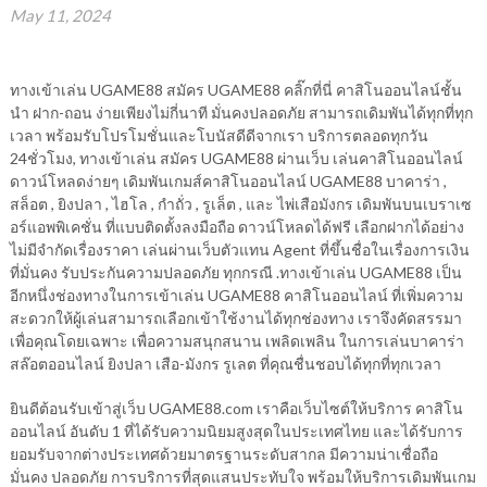
May 11, 2024
ทางเข้าเล่น UGAME88 สมัคร UGAME88 คลิ๊กที่นี่ คาสิโนออนไลน์ชั้น
นำ ฝาก-ถอน ง่ายเพียงไม่กี่นาที มั่นคงปลอดภัย สามารถเดิมพันได้ทุกที่ทุก
เวลา พร้อมรับโปรโมชั่นและโบนัสดีดีจากเรา บริการตลอดทุกวัน
24ชั่วโมง, ทางเข้าเล่น สมัคร UGAME88 ผ่านเว็บ เล่นคาสิโนออนไลน์
ดาวน์โหลดง่ายๆ เดิมพันเกมส์คาสิโนออนไลน์ UGAME88 บาคาร่า ,
สล็อต , ยิงปลา , ไฮโล , กำถั่ว , รูเล็ต , และ ไพ่เสือมังกร เดิมพันบนเบราเซ
อร์แอพพิเคชั่น ที่แบบติดตั้งลงมือถือ ดาวน์โหลดได้ฟรี เลือกฝากได้อย่าง
ไม่มีจำกัดเรื่องราคา เล่นผ่านเว็บตัวแทน Agent ที่ขึ้นชื่อในเรื่องการเงิน
ที่มั่นคง รับประกันความปลอดภัย ทุกกรณี .ทางเข้าเล่น UGAME88 เป็น
อีกหนึ่งช่องทางในการเข้าเล่น UGAME88 คาสิโนออนไลน์ ที่เพิ่มความ
สะดวกให้ผู้เล่นสามารถเลือกเข้าใช้งานได้ทุกช่องทาง เราจึงคัดสรรมา
เพื่อคุณโดยเฉพาะ เพื่อความสนุกสนาน เพลิดเพลิน ในการเล่นบาคาร่า
สล๊อตออนไลน์ ยิงปลา เสือ-มังกร รูเลต ที่คุณชื่นชอบได้ทุกที่ทุกเวลา
ยินดีต้อนรับเข้าสู่เว็บ UGAME88.com เราคือเว็บไซต์ให้บริการ คาสิโน
ออนไลน์ อันดับ 1 ที่ได้รับความนิยมสูงสุดในประเทศไทย และได้รับการ
ยอมรับจากต่างประเทศด้วยมาตรฐานระดับสากล มีความน่าเชื่อถือ
มั่นคง ปลอดภัย การบริการที่สุดแสนประทับใจ พร้อมให้บริการเดิมพันเกม