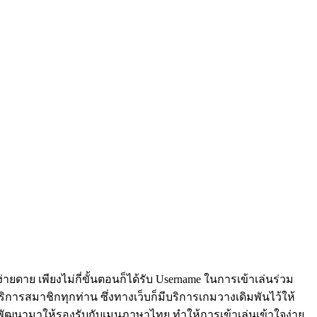
ายดาย เพียงไม่กี่ขั้นตอนก็ได้รับ Username ในการเข้าเล่นร่วม
ิการสมาชิกทุกท่าน ซึ่งทางเว็บก็มีบริการเกมวางเดิมพันไว้ให้
ูกพัฒนามาให้รองรับกับเมนูภาษาไทย ทำให้การเข้าเล่นเข้าใจง่าย