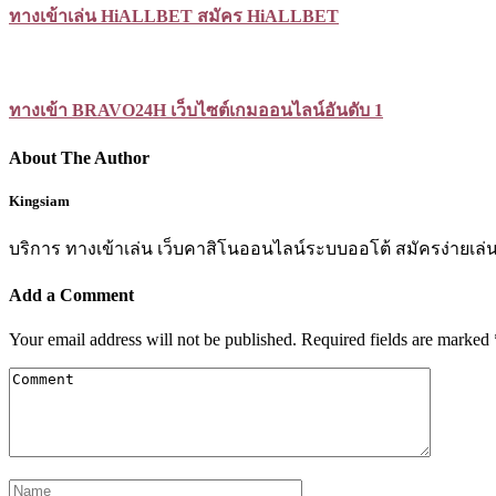
ทางเข้าเล่น HiALLBET สมัคร HiALLBET
ทางเข้า BRAVO24H เว็บไซต์เกมออนไลน์อันดับ 1
About The Author
Kingsiam
บริการ ทางเข้าเล่น เว็บคาสิโนออนไลน์ระบบออโต้ สมัครง่ายเล่นไ
Add a Comment
Your email address will not be published.
Required fields are marked