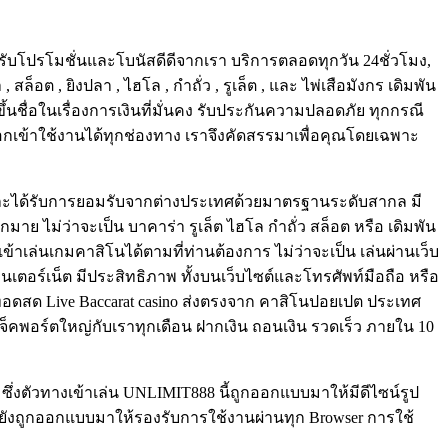
มรับโปรโมชั่นและโบนัสดีดีจากเรา บริการตลอดทุกวัน 24ชั่วโมง,
 , ยิงปลา , ไฮโล , กำถั่ว , รูเล็ต , และ ไพ่เสือมังกร เดิมพัน
ขึ้นชื่อในเรื่องการเงินที่มั่นคง รับประกันความปลอดภัย ทุกกรณี
อกเข้าใช้งานได้ทุกช่องทาง เราจึงคัดสรรมาเพื่อคุณโดยเฉพาะ
ทย และได้รับการยอมรับจากต่างประเทศด้วยมาตรฐานระดับสากล มี
ย ไม่ว่าจะเป็น บาคาร่า รูเล็ต ไฮโล กำถั่ว สล็อต หรือ เดิมพัน
เล่นเกมคาสิโนได้ตามที่ท่านต้องการ ไม่ว่าจะเป็น เล่นผ่านเว็บ
เตอร์เน็ต มีประสิทธิภาพ ทั้งบนเว็บไซต์และโทรศัพท์มือถือ หรือ
ดสด Live Baccarat casino ส่งตรงจาก คาสิโนปอยเปต ประเทศ
จ็คพอร์ตใหญ่กับเราทุกเดือน ฝากเงิน ถอนเงิน รวดเร็ว ภายใน 10
่งตัวทางเข้าเล่น UNLIMIT888 นี้ถูกออกแบบมาให้มีดีไซน์รูป
888 ยังถูกออกแบบมาให้รองรับการใช้งานผ่านทุก Browser การใช้