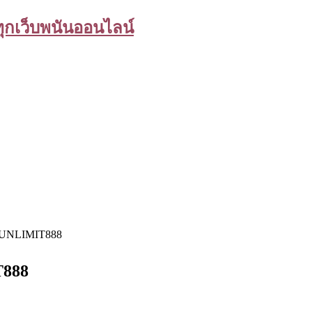
 UNLIMIT888
T888