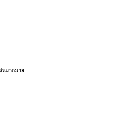
้เล่นมากมาย