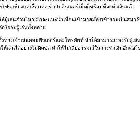
ฟน เพียงแค่เชื่อมต่อเข้ากับอินเตอร์เน็ตก็พร้อมที่จะทำเงินแล้ว
ึงทำให้ผู้เล่นส่วนใหญ่มักจะแนะนำเพื่อนเข้ามาสมัครเข้าร่วมเป็น
อใจกับผู้เล่นทั้งหลาย
ทั้งทางเข้าเล่นคอมพิวเตอร์และโทรศัพท์ ทำให้สามารถรองรับผู้เล่
ี ทำให้เล่นได้อย่างไม่ติดขัด ทำให้ไม่เสียอารมณ์ในการทำเงินอีกต่