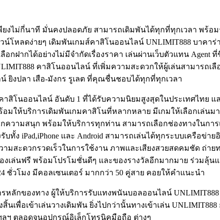
งไม่กี่นาที มั่นคงปลอดภัย สามารถเดิมพันได้ทุกที่ทุกเวลา พร้อ
โหลดง่ายๆ เดิมพันเกมส์คาสิโนออนไลน์ UNLIMIT888 บาคาร่า , สล็อต
ลือกฝากได้อย่างไม่มีจำกัดเรื่องราคา เล่นผ่านเว็บตัวแทน Agent ที่
NLIMIT888 คาสิโนออนไลน์ ที่เพิ่มความสะดวกให้ผู้เล่นสามารถเลื
ิงปลา เสือ-มังกร รูเลต ที่คุณชื่นชอบได้ทุกที่ทุกเวลา
ิการ คาสิโนออนไลน์ อันดับ 1 ที่ได้รับความนิยมสูงสุดในประเทศไ
้อมให้บริการเดิมพันเกมคาสิโนที่หลากหลาย มีเกมให้เลือกเล่นมากมา
กความสนุก พร้อมให้บริการทุกท่าน สามารถเลือกช่องทางในการเข้า
ทั้ง iPad,iPhone และ Android สามารถเล่นได้ทุกระบบเครือข่ายอิน
อความสะดวกรวดเร็วในการใช้งาน ภาพและเสียงสวยสดคมชัด ถ่ายทอ
ดลองเล่นฟรี พร้อมโปรโมชั่นดีๆ และของรางวัลอีกมากมาย ร่วมลุ้นแ
24 ชั่วโมง มีคอลเซนเตอร์ มากกว่า 50 คู่สาย คอยให้คำแนะนำ
การหลักของทาง ผู้ให้บริการรับแทงพนันบอลออนไลน์ UNLIMIT888 ซึ
้งสิ้นเพื่อเข้าเล่นวางเดิมพัน ยิ่งไปกว่านั้นทางเข้าเล่น UNLIMIT
me ฯลฯ ตลอดจนอุปกรณ์อิเล็กโทรนิคมือถือ ต่างๆ