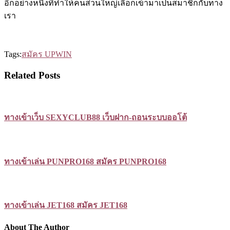
อีกอย่างหนึ่งที่ทำให้คนส่วนใหญ่เลือกเข้ามาเป็นสมาชิกกับทาง
เรา
Tags:
สมัคร UPWIN
Related Posts
ทางเข้าเว็บ SEXYCLUB88 เว็บฝาก-ถอนระบบออโต้
ทางเข้าเล่น PUNPRO168 สมัคร PUNPRO168
ทางเข้าเล่น JET168 สมัคร JET168
About The Author