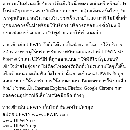
มาร่วมเป็นส่วนหนึ่งกับเราได้แล้ววันนี้ ทดลองเล่นฟรี พร้อมโปร
โมชั่นดีๆ และของรางวัลอีกมากมาย ร่วมลุ้นแจ็คพอร์ตใหญ่กับ
เราทุกเดือน ฝากเงิน ถอนเงิน รวดเร็ว ภายใน 10 นาที ไม่มีขั้นต่ำ
ทุกธนาคารชั้นนำพร้อมให้บริการ บริการตลอด 24 ชั่วโมง มี
คอลเซนเตอร์ มากกว่า 50 คู่สาย คอยให้คำแนะนำ
ทางเข้าเล่น UPWIN จึงถือได้ว่า เป็นช่องทางในการให้บริการ
หลักของทาง ผู้ให้บริการรับแทงพนันบอลออนไลน์ UPWIN ซึ่ง
ตัวทางเข้าเล่น UPWIN นี้ถูกออกแบบมาให้มีดีไซน์รูปแบบที่
เข้าใจง่ายไม่ยุ่งยาก ไม่ต้องโหลดหรือติดตั้งโปรแกรมใดๆทั้งสิ้น
เพื่อเข้าเล่นวางเดิมพัน ยิ่งไปกว่านั้นทางเข้าเล่น UPWIN ยังถูก
ออกแบบมาให้รองรับการใช้งานผ่านทุก Browser การใช้งานอีก
ด้วยไม่ว่าจะเป็น Internet Explorer, Firefox, Google Chrome ฯลฯ
ตลอดจนอุปกรณ์อิเล็กโทรนิคมือถือ ต่างๆ
ทางเข้าเล่น UPWIN เว็บไซต์ อัพเดทใหม่ล่าสุด
สมัคร UPWIN www.UPWIN.com
www.UPWIN.net
www.UPWIN.org