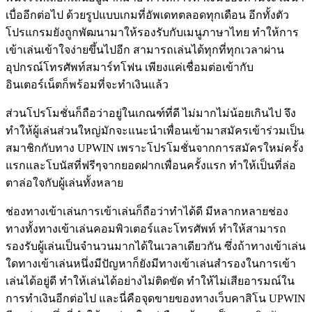
เบื่ออีกต่อไป ด้วยรูปแบบเกมที่อัพเดทตลอดทุกเดือน อีกทั้งตัว
โปรแกรมยังถูกพัฒนามาให้รองรับกับเมนูภาษาไทย ทำให้การ
เข้าเล่นเข้าใจง่ายขึ้นไปอีก สามารถเล่นได้ทุกที่ทุกเวลาผ่าน
อุปกรณ์โทรศัพท์สมาร์ทโฟน เพียงแค่เชื่อมต่อเข้ากับ
อินเตอร์เน็ตก็พร้อมที่จะทำเงินแล้ว
ส่วนโปรโมชั่นก็ถือว่าอยู่ในเกณฑ์ที่ดี ไม่มากไม่น้อยเกินไป จึง
ทำให้ผู้เล่นส่วนใหญ่มักจะแนะนำเพื่อนเข้ามาสมัครเข้าร่วมเป็น
สมาชิกกับทาง UPWIN เพราะโปรโมชั่นจากการสมัครใหม่ครั้ง
แรกและโบนัสที่ฟรีๆจากยอดฝากเพื่อนครั้งแรก ทำให้เป็นที่ล่อ
ตาล่อใจกับผู้เล่นทั้งหลาย
ช่องทางเข้าเล่นการเข้าเล่นก็ถือว่าทำได้ดี มีหลากหลายช่อง
ทางทั้งทางเข้าเล่นคอมพิวเตอร์และโทรศัพท์ ทำให้สามารถ
รองรับผู้เล่นเป็นจำนวนมากได้ในเวลาเดียวกัน ซึ่งถ้าทางเข้าเล่น
ใดทางเข้าเล่นหนึ่งมีปัญหาก็ยังมีทางเข้าเล่นสำรองในการเข้า
เล่นได้อยู่ดี ทำให้เล่นได้อย่างไม่ติดขัด ทำให้ไม่เสียอารมณ์ใน
การทำเงินอีกต่อไป และนี่คือจุดขายของทางเว็บคาสิโน UPWIN