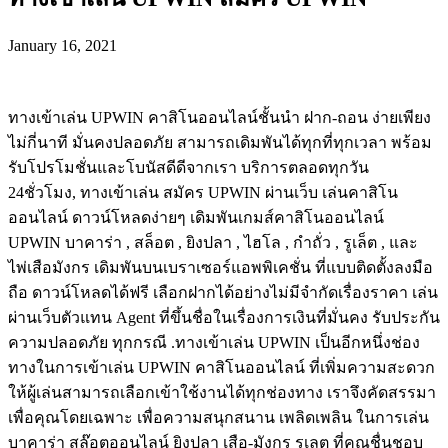
January 16, 2021
ทางเข้าเล่น UPWIN คาสิโนออนไลน์ชั้นนำ ฝาก-ถอน ง่ายเพียง
ไม่กี่นาที มั่นคงปลอดภัย สามารถเดิมพันได้ทุกที่ทุกเวลา พร้อม
รับโปรโมชั่นและโบนัสดีดีจากเรา บริการตลอดทุกวัน
24ชั่วโมง, ทางเข้าเล่น สมัคร UPWIN ผ่านเว็บ เล่นคาสิโน
ออนไลน์ ดาวน์โหลดง่ายๆ เดิมพันเกมส์คาสิโนออนไลน์
UPWIN บาคาร่า , สล็อต , ยิงปลา , ไฮโล , กำถั่ว , รูเล็ต , และ
ไพ่เสือมังกร เดิมพันบนเบราเซอร์แอพพิเคชั่น ที่แบบติดตั้งลงมือ
ถือ ดาวน์โหลดได้ฟรี เลือกฝากได้อย่างไม่มีจำกัดเรื่องราคา เล่น
ผ่านเว็บตัวแทน Agent ที่ขึ้นชื่อในเรื่องการเงินที่มั่นคง รับประกัน
ความปลอดภัย ทุกกรณี .ทางเข้าเล่น UPWIN เป็นอีกหนึ่งช่อง
ทางในการเข้าเล่น UPWIN คาสิโนออนไลน์ ที่เพิ่มความสะดวก
ให้ผู้เล่นสามารถเลือกเข้าใช้งานได้ทุกช่องทาง เราจึงคัดสรรมา
เพื่อคุณโดยเฉพาะ เพื่อความสนุกสนาน เพลิดเพลิน ในการเล่น
บาคาร่า สล๊อตออนไลน์ ยิงปลา เสือ-มังกร รูเลต ที่คุณชื่นชอบ