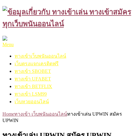
Skip
to
content
Menu
ทางเข้าเว็บพนันออนไลน์
เว็บตรงแจกเครดิตฟรี
ทางเข้า SBOBET
ทางเข้า UFABET
ทางเข้า BETFLIX
ทางเข้า LSM99
เว็บหวยออนไลน์
Home
ทางเข้า เว็บพนันออนไลน์
ทางเข้าเล่น UPWIN สมัคร
UPWIN
ทางเข้าเล่น UPWIN สมัคร UPWIN