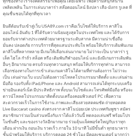
ทุกช่องทาง เราจึงคัดสรรมาเพื่อคุณโดยเฉพาะ เพื่อความสนุกสนาน
เพลิดเพลิน ในการเล่นบาคาร่า สล๊อตออนไลน์ ยิงปลา เสือ-มังกร รูเลต ที่
คุณชื่นชอบได้ทุกที่ทุกเวลา
ยินดีต้อนรับเข้าสู่เว็บ USA89.com เราคือเว็บไซต์ให้บริการ คาสิโน
ออนไลน์ อันดับ 1 ที่ได้รับความนิยมสูงสุดในประเทศไทย และได้รับการ
ยอมรับจากต่างประเทศด้วยมาตรฐานระดับสากล มีความน่าเชื่อถือ
มั่นคง ปลอดภัย การบริการที่สุดแสนประทับใจ พร้อมให้บริการเดิมพันเกม
คาสิโนที่หลากหลาย มีเกมให้เลือกเล่นมากมาย ไม่ว่าจะเป็น บาคาร่า รู
เล็ต ไฮโล กำถั่ว สล็อต หรือ เดิมพันกีฬาออนไลน์ และยังมีเกมการเดิมพัน
อื่นๆ อีกมากมาย ครบถ้วนทุกความสนุก พร้อมให้บริการทุกท่าน สามารถ
เลือกช่องทางในการเข้าเล่นเกมคาสิโนได้ตามที่ท่านต้องการ ไม่ว่าจะ
เป็น เล่นผ่านเว็บ แบบไม่ต้องดาวน์โหลดโปรแกรมมาติดตั้ง และเล่นผ่าน
มือถือ รองรับทั้ง iPad,iPhone และ Android สามารถเล่นได้ทุกระบบเครือ
ข่ายอินเตอร์เน็ต มีประสิทธิภาพ ทั้งบนเว็บไซต์และโทรศัพท์มือถือ หรือจะ
ดาวน์โหลดโปรแกรมมาติดตั้งบนเครื่องคอมพิวเตอร์ PC เพื่อความ
สะดวกรวดเร็วในการใช้งาน ภาพและเสียงสวยสดคมชัด ถ่ายทอดสด
Live Baccarat casino ส่งตรงจาก คาสิโนปอยเปต ประเทศกัมพูชา สมัคร
สมาชิกมาร่วมเป็นส่วนหนึ่งกับเราได้แล้ววันนี้ ทดลองเล่นฟรี พร้อมโปร
โมชั่นดีๆ และของรางวัลอีกมากมาย ร่วมลุ้นแจ็คพอร์ตใหญ่กับเราทุก
เดือน ฝากเงิน ถอนเงิน รวดเร็ว ภายใน 10 นาที ไม่มีขั้นต่ำ ทุกธนาคาร
ชั้นนำพร้อมให้บริการ บริการตลอด 24 ชั่วโมง มีคอลเซนเตอร์ มากกว่า