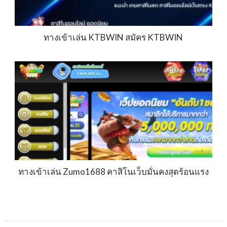
ทางเข้าเล่น KTBWIN สมัคร KTBWIN
ทางเข้าเล่น Zumo1688 คาสิโนเว็บมั่นคงสุดร้อนแรง