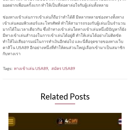
ยอดฝากเพื่อนครั้งแรก ทำให้เป็นที่ล่อตาล่อใจกับผู้เล่นทั้งหลาย
ช่องทางเข้าเล่นการเข้าเล่นก็ถือว่าทำได้ดี มีหลากหลายช่องทางทั้งทาง
เข้าเล่นคอมพิวเตอร์และโทรศัพท์ ทำให้สามารถรองรับผู้เล่นเป็นจำนวน
มากได้ในเวลาเดียวกัน ซึ่งถ้าทางเข้าเล่นใดทางเข้าเล่นหนึ่งมีปัญหาก็ยัง
มีทางเข้าเล่นสำรองในการเข้าเล่นได้อยู่ดี ทำให้เล่นได้อย่างไม่ติดขัด
ทำให้ไม่เสียอารมณ์ในการทำเงินอีกต่อไป และนี่คือจุดขายของทางเว็บ
คาสิโน USA89 อีกอย่างหนึ่งที่ทำให้คนส่วนใหญ่เลือกเข้ามาเป็นสมาชิก
กับทางเรา
Tags:
ทางเข้าเล่น USA89
,
สมัคร USA89
Related Posts