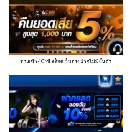
ทางเข้า 4CMI สล็อตเว็บตรง ฝากไม่มีขั้นต่ำ