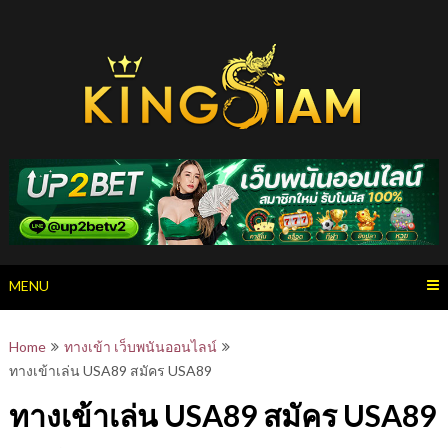
Skip
to
content
MENU
Home
ทางเข้า เว็บพนันออนไลน์
ทางเข้าเล่น USA89 สมัคร USA89
ทางเข้าเล่น USA89 สมัคร USA89