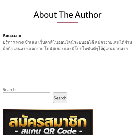
About The Author
Kingsiam
บริการ ทางเข้าเล่น เว็บคาสิโนออนไลน์ระบบออโต้ สมัครง่ายเล่นได้ผ่าน
มือถือ เล่นง่าย แตกง่าย โบนัสเยอะและมีโปรโมชั่นดีๆให้ผู้เล่นมากมาย
Search
Search