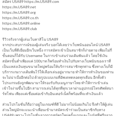
สมัคร USA89 https://m.USA89.com
https://m.USA89.net
https://m.USA89.org
https://m.USA89.co.th
https://m.USA89.online
https://m.USA89.club
รีวิวจริงจากผู้เล่นเว็บคาสิโน USA89
จากประสบการณ์ของผู้เล่นจริง บอกได้เลยว่าเว็บพนันออนไลน์ USA89
เป็นเว็บที่ดีเยี่ยมอีกเว็บหนึ่ง การสมัครเข้าเป็นสมาชิกก็ง่ายดาย เพียงไม่กี่
ขั้นตอนก็ได้รับ Username ในการเข้าเล่นร่วมเดิมพันแล้ว โดยใช้เงิน
สมัครขั้นต่ำเพียงแค่ 100บาท ก็พร้อมทำเงินไปกับทางเว็บพนันของเราที่
เป็นแหล่งเงินทุนขนาดใหญ่พร้อมให้บริการสมาชิกทุกท่าน ซึ่งทางเว็บก็มี
บริการเกมวางเดิมพันไว้ให้เลือกเล่นอยู่มากมาย ทำให้การทำเงินของท่าน
จะไม่น่าเบื่ออีกต่อไป ด้วยรูปแบบเกมที่อัพเดทตลอดทุกเดือน อีกทั้งตัว
โปรแกรมยังถูกพัฒนามาให้รองรับกับเมนูภาษาไทย ทำให้การเข้าเล่น
เข้าใจง่ายขึ้นไปอีก สามารถเล่นได้ทุกที่ทุกเวลาผ่านอุปกรณ์โทรศัพท์สมา
ร์ทโฟน เพียงแค่เชื่อมต่อเข้ากับอินเตอร์เน็ตก็พร้อมที่จะทำเงินแล้ว
ส่วนโปรโมชั่นก็ถือว่าอยู่ในเกณฑ์ที่ดี ไม่มากไม่น้อยเกินไป จึงทำให้ผู้เล่น
ส่วนใหญ่มักจะแนะนำเพื่อนเข้ามาสมัครเข้าร่วมเป็นสมาชิกกับทาง
USA89 เพราะโปรโมชั่นจากการสมัครใหม่ครั้งแรกและโบนัสที่ฟรีๆจาก