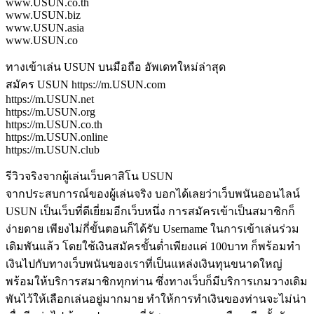
www.USUN.co.th
www.USUN.biz
www.USUN.asia
www.USUN.co
ทางเข้าเล่น USUN บนมือถือ อัพเดทใหม่ล่าสุด
สมัคร USUN https://m.USUN.com
https://m.USUN.net
https://m.USUN.org
https://m.USUN.co.th
https://m.USUN.online
https://m.USUN.club
รีวิวจริงจากผู้เล่นเว็บคาสิโน USUN
จากประสบการณ์ของผู้เล่นจริง บอกได้เลยว่าเว็บพนันออนไลน์
USUN เป็นเว็บที่ดีเยี่ยมอีกเว็บหนึ่ง การสมัครเข้าเป็นสมาชิกก็
ง่ายดาย เพียงไม่กี่ขั้นตอนก็ได้รับ Username ในการเข้าเล่นร่วม
เดิมพันแล้ว โดยใช้เงินสมัครขั้นต่ำเพียงแค่ 100บาท ก็พร้อมทำ
เงินไปกับทางเว็บพนันของเราที่เป็นแหล่งเงินทุนขนาดใหญ่
พร้อมให้บริการสมาชิกทุกท่าน ซึ่งทางเว็บก็มีบริการเกมวางเดิม
พันไว้ให้เลือกเล่นอยู่มากมาย ทำให้การทำเงินของท่านจะไม่น่า