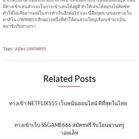
มีทางเข้าเล่นสำรองในการเข้าเล่นได้อยู่ดี ทำให้เล่นได้อย่างไม่ติดขัด
ทำให้ไม่เสียอารมณ์ในการทำเงินอีกต่อไป และนี่คือจุดขายของทางเว็บ
คาสิโน UWIN855 อีกอย่างหนึ่งที่ทำให้คนส่วนใหญ่เลือกเข้ามาเป็น
สมาชิกกับทางเรา
Tags:
สมัคร UWIN855
Related Posts
ทางเข้า NETFLIX555 เว็บพนันออนไลน์ ดีที่สุดในไทย
ทางเข้าเว็บ SSGAME666 สมัครฟรี รับโอนผ่านทรู
วอลเล็ท