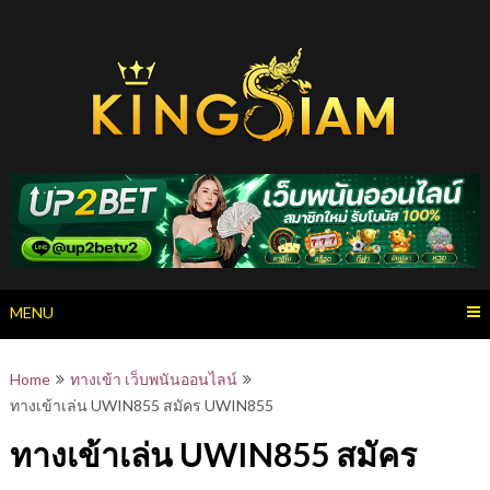
Skip
to
content
MENU
Home
ทางเข้า เว็บพนันออนไลน์
ทางเข้าเล่น UWIN855 สมัคร UWIN855
ทางเข้าเล่น UWIN855 สมัคร