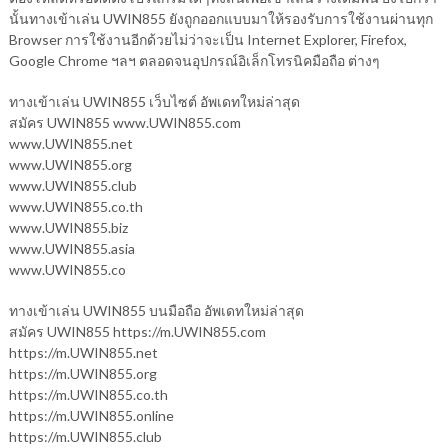
นั้นทางเข้าเล่น UWIN855 ยังถูกออกแบบมาให้รองรับการใช้งานผ่านทุก
Browser การใช้งานอีกด้วยไม่ว่าจะเป็น Internet Explorer, Firefox,
Google Chrome ฯลฯ ตลอดจนอุปกรณ์อิเล็กโทรนิคมือถือ ต่างๆ
ทางเข้าเล่น UWIN855 เว็บไซต์ อัพเดทใหม่ล่าสุด
สมัคร UWIN855 www.UWIN855.com
www.UWIN855.net
www.UWIN855.org
www.UWIN855.club
www.UWIN855.co.th
www.UWIN855.biz
www.UWIN855.asia
www.UWIN855.co
ทางเข้าเล่น UWIN855 บนมือถือ อัพเดทใหม่ล่าสุด
สมัคร UWIN855 https://m.UWIN855.com
https://m.UWIN855.net
https://m.UWIN855.org
https://m.UWIN855.co.th
https://m.UWIN855.online
https://m.UWIN855.club