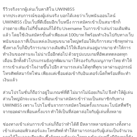
รีวิวจริงจากผู้เล่นเว็บคาสิโน UWIN855
จากประสบการณ์ของผู้เล่นจริง บอกได้เลยว่าเว็บพนันออนไลน์
UWIN855 เป็นเว็บที่ดีเยี่ยมอีกเว็บหนึ่ง การสมัครเข้าเป็นสมาชิกก็
ง่ายดาย เพียงไม่กี่ขั้นตอนก็ได้รับ Username ในการเข้าเล่นร่วมเดิมพัน
แล้ว โดยใช้เงินสมัครขั้นต่ำเพียงแค่ 100บาท ก็พร้อมทำเงินไปกับทางเว็บ
พนันของเราที่เป็นแหล่งเงินทุนขนาดใหญ่พร้อมให้บริการสมาชิกทุกท่าน
ซึ่งทางเว็บก็มีบริการเกมวางเดิมพันไว้ให้เลือกเล่นอยู่มากมาย ทำให้การ
ทำเงินของท่านจะไม่น่าเบื่ออีกต่อไป ด้วยรูปแบบเกมที่อัพเดทตลอดทุก
เดือน อีกทั้งตัวโปรแกรมยังถูกพัฒนามาให้รองรับกับเมนูภาษาไทย ทำให้
การเข้าเล่นเข้าใจง่ายขึ้นไปอีก สามารถเล่นได้ทุกที่ทุกเวลาผ่านอุปกรณ์
โทรศัพท์สมาร์ทโฟน เพียงแค่เชื่อมต่อเข้ากับอินเตอร์เน็ตก็พร้อมที่จะทำ
เงินแล้ว
ส่วนโปรโมชั่นก็ถือว่าอยู่ในเกณฑ์ที่ดี ไม่มากไม่น้อยเกินไป จึงทำให้ผู้เล่น
ส่วนใหญ่มักจะแนะนำเพื่อนเข้ามาสมัครเข้าร่วมเป็นสมาชิกกับทาง
UWIN855 เพราะโปรโมชั่นจากการสมัครใหม่ครั้งแรกและโบนัสที่ฟรีๆ
จากยอดฝากเพื่อนครั้งแรก ทำให้เป็นที่ล่อตาล่อใจกับผู้เล่นทั้งหลาย
ช่องทางเข้าเล่นการเข้าเล่นก็ถือว่าทำได้ดี มีหลากหลายช่องทางทั้งทาง
เข้าเล่นคอมพิวเตอร์และโทรศัพท์ ทำให้สามารถรองรับผู้เล่นเป็นจำนวน
มากได้ในเวลาเดียวกัน ซึ่งถ้าทางเข้าเล่นใดทางเข้าเล่นหนึ่งมีปัญหาก็ยัง