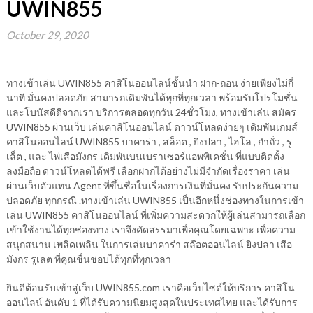
UWIN855
October 29, 2020
ทางเข้าเล่น UWIN855 คาสิโนออนไลน์ชั้นนำ ฝาก-ถอน ง่ายเพียงไม่กี่
นาที มั่นคงปลอดภัย สามารถเดิมพันได้ทุกที่ทุกเวลา พร้อมรับโปรโมชั่น
และโบนัสดีดีจากเรา บริการตลอดทุกวัน 24ชั่วโมง, ทางเข้าเล่น สมัคร
UWIN855 ผ่านเว็บ เล่นคาสิโนออนไลน์ ดาวน์โหลดง่ายๆ เดิมพันเกมส์
คาสิโนออนไลน์ UWIN855 บาคาร่า , สล็อต , ยิงปลา , ไฮโล , กำถั่ว , รู
เล็ต , และ ไพ่เสือมังกร เดิมพันบนเบราเซอร์แอพพิเคชั่น ที่แบบติดตั้ง
ลงมือถือ ดาวน์โหลดได้ฟรี เลือกฝากได้อย่างไม่มีจำกัดเรื่องราคา เล่น
ผ่านเว็บตัวแทน Agent ที่ขึ้นชื่อในเรื่องการเงินที่มั่นคง รับประกันความ
ปลอดภัย ทุกกรณี .ทางเข้าเล่น UWIN855 เป็นอีกหนึ่งช่องทางในการเข้า
เล่น UWIN855 คาสิโนออนไลน์ ที่เพิ่มความสะดวกให้ผู้เล่นสามารถเลือก
เข้าใช้งานได้ทุกช่องทาง เราจึงคัดสรรมาเพื่อคุณโดยเฉพาะ เพื่อความ
สนุกสนาน เพลิดเพลิน ในการเล่นบาคาร่า สล๊อตออนไลน์ ยิงปลา เสือ-
มังกร รูเลต ที่คุณชื่นชอบได้ทุกที่ทุกเวลา
ยินดีต้อนรับเข้าสู่เว็บ UWIN855.com เราคือเว็บไซต์ให้บริการ คาสิโน
ออนไลน์ อันดับ 1 ที่ได้รับความนิยมสูงสุดในประเทศไทย และได้รับการ