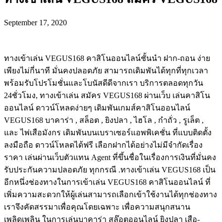
September 17, 2020
ทางเข้าเล่น VEGUS168 คาสิโนออนไลน์ชั้นนำ ฝาก-ถอน ง่าย
เพียงไม่กี่นาที มั่นคงปลอดภัย สามารถเดิมพันได้ทุกที่ทุกเวลา
พร้อมรับโปรโมชั่นและโบนัสดีดีจากเรา บริการตลอดทุกวัน
24ชั่วโมง, ทางเข้าเล่น สมัคร VEGUS168 ผ่านเว็บ เล่นคาสิโน
ออนไลน์ ดาวน์โหลดง่ายๆ เดิมพันเกมส์คาสิโนออนไลน์
VEGUS168 บาคาร่า , สล็อต , ยิงปลา , ไฮโล , กำถั่ว , รูเล็ต ,
และ ไพ่เสือมังกร เดิมพันบนเบราเซอร์แอพพิเคชั่น ที่แบบติดตั้ง
ลงมือถือ ดาวน์โหลดได้ฟรี เลือกฝากได้อย่างไม่มีจำกัดเรื่อง
ราคา เล่นผ่านเว็บตัวแทน Agent ที่ขึ้นชื่อในเรื่องการเงินที่มั่นคง
รับประกันความปลอดภัย ทุกกรณี .ทางเข้าเล่น VEGUS168 เป็น
อีกหนึ่งช่องทางในการเข้าเล่น VEGUS168 คาสิโนออนไลน์ ที่
เพิ่มความสะดวกให้ผู้เล่นสามารถเลือกเข้าใช้งานได้ทุกช่องทาง
เราจึงคัดสรรมาเพื่อคุณโดยเฉพาะ เพื่อความสนุกสนาน
เพลิดเพลิน ในการเล่นบาคาร่า สล๊อตออนไลน์ ยิงปลา เสือ-