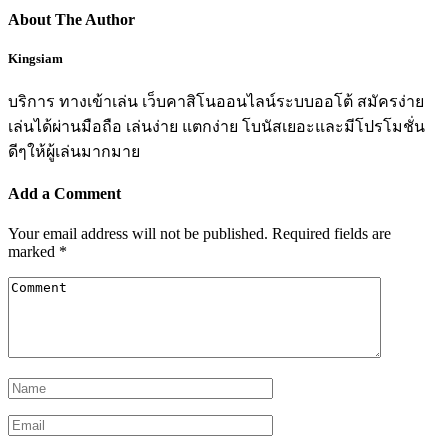
About The Author
Kingsiam
บริการ ทางเข้าเล่น เว็บคาสิโนออนไลน์ระบบออโต้ สมัครง่าย
เล่นได้ผ่านมือถือ เล่นง่าย แตกง่าย โบนัสเยอะและมีโปรโมชั่น
ดีๆให้ผู้เล่นมากมาย
Add a Comment
Your email address will not be published.
Required fields are
marked
*