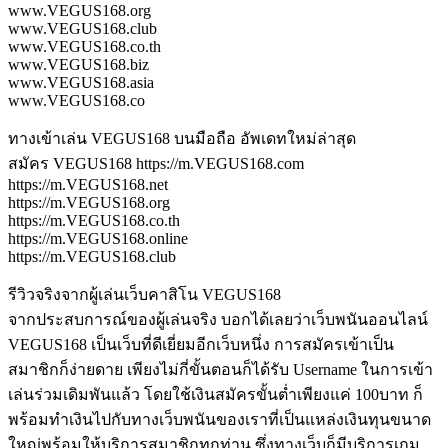
www.VEGUS168.org
www.VEGUS168.club
www.VEGUS168.co.th
www.VEGUS168.biz
www.VEGUS168.asia
www.VEGUS168.co
ทางเข้าเล่น VEGUS168 บนมือถือ อัพเดทใหม่ล่าสุด
สมัคร VEGUS168 https://m.VEGUS168.com
https://m.VEGUS168.net
https://m.VEGUS168.org
https://m.VEGUS168.co.th
https://m.VEGUS168.online
https://m.VEGUS168.club
รีวิวจริงจากผู้เล่นเว็บคาสิโน VEGUS168
จากประสบการณ์ของผู้เล่นจริง บอกได้เลยว่าเว็บพนันออนไลน์
VEGUS168 เป็นเว็บที่ดีเยี่ยมอีกเว็บหนึ่ง การสมัครเข้าเป็น
สมาชิกก็ง่ายดาย เพียงไม่กี่ขั้นตอนก็ได้รับ Username ในการเข้า
เล่นร่วมเดิมพันแล้ว โดยใช้เงินสมัครขั้นต่ำเพียงแค่ 100บาท ก็
พร้อมทำเงินไปกับทางเว็บพนันของเราที่เป็นแหล่งเงินทุนขนาด
ใหญ่พร้อมให้บริการสมาชิกทุกท่าน ซึ่งทางเว็บก็มีบริการเกม