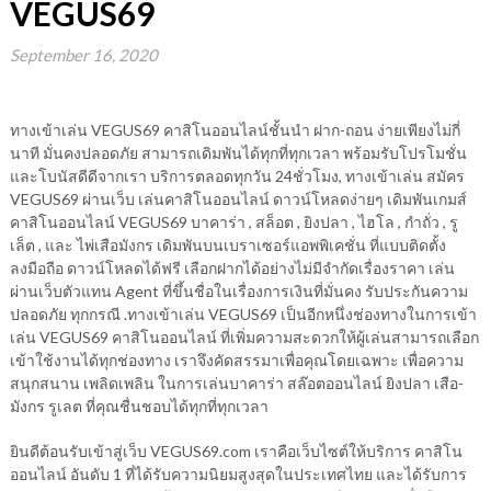
VEGUS69
September 16, 2020
ทางเข้าเล่น VEGUS69 คาสิโนออนไลน์ชั้นนำ ฝาก-ถอน ง่ายเพียงไม่กี่
นาที มั่นคงปลอดภัย สามารถเดิมพันได้ทุกที่ทุกเวลา พร้อมรับโปรโมชั่น
และโบนัสดีดีจากเรา บริการตลอดทุกวัน 24ชั่วโมง, ทางเข้าเล่น สมัคร
VEGUS69 ผ่านเว็บ เล่นคาสิโนออนไลน์ ดาวน์โหลดง่ายๆ เดิมพันเกมส์
คาสิโนออนไลน์ VEGUS69 บาคาร่า , สล็อต , ยิงปลา , ไฮโล , กำถั่ว , รู
เล็ต , และ ไพ่เสือมังกร เดิมพันบนเบราเซอร์แอพพิเคชั่น ที่แบบติดตั้ง
ลงมือถือ ดาวน์โหลดได้ฟรี เลือกฝากได้อย่างไม่มีจำกัดเรื่องราคา เล่น
ผ่านเว็บตัวแทน Agent ที่ขึ้นชื่อในเรื่องการเงินที่มั่นคง รับประกันความ
ปลอดภัย ทุกกรณี .ทางเข้าเล่น VEGUS69 เป็นอีกหนึ่งช่องทางในการเข้า
เล่น VEGUS69 คาสิโนออนไลน์ ที่เพิ่มความสะดวกให้ผู้เล่นสามารถเลือก
เข้าใช้งานได้ทุกช่องทาง เราจึงคัดสรรมาเพื่อคุณโดยเฉพาะ เพื่อความ
สนุกสนาน เพลิดเพลิน ในการเล่นบาคาร่า สล๊อตออนไลน์ ยิงปลา เสือ-
มังกร รูเลต ที่คุณชื่นชอบได้ทุกที่ทุกเวลา
ยินดีต้อนรับเข้าสู่เว็บ VEGUS69.com เราคือเว็บไซต์ให้บริการ คาสิโน
ออนไลน์ อันดับ 1 ที่ได้รับความนิยมสูงสุดในประเทศไทย และได้รับการ