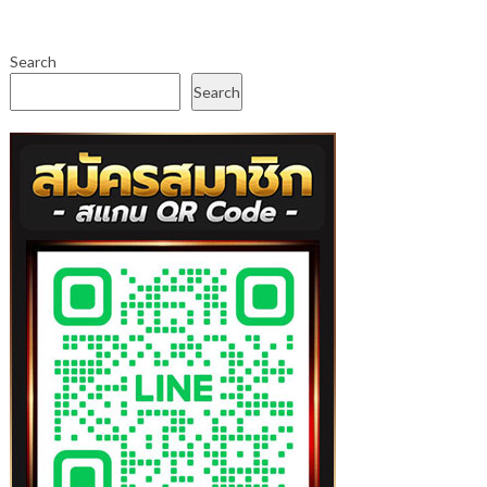
Search
Search