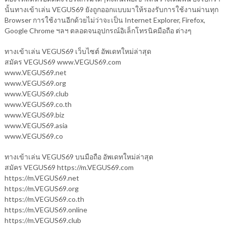
นั้นทางเข้าเล่น VEGUS69 ยังถูกออกแบบมาให้รองรับการใช้งานผ่านทุก
Browser การใช้งานอีกด้วยไม่ว่าจะเป็น Internet Explorer, Firefox,
Google Chrome ฯลฯ ตลอดจนอุปกรณ์อิเล็กโทรนิคมือถือ ต่างๆ
ทางเข้าเล่น VEGUS69 เว็บไซต์ อัพเดทใหม่ล่าสุด
สมัคร VEGUS69 www.VEGUS69.com
www.VEGUS69.net
www.VEGUS69.org
www.VEGUS69.club
www.VEGUS69.co.th
www.VEGUS69.biz
www.VEGUS69.asia
www.VEGUS69.co
ทางเข้าเล่น VEGUS69 บนมือถือ อัพเดทใหม่ล่าสุด
สมัคร VEGUS69 https://m.VEGUS69.com
https://m.VEGUS69.net
https://m.VEGUS69.org
https://m.VEGUS69.co.th
https://m.VEGUS69.online
https://m.VEGUS69.club