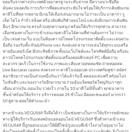
ยอมรับจากต่างประเทศด้วยมาตรฐานระดับสากล มีความน่าเชื่อถือ
มั่นคง ปลอดภัย การบริการที่สุดแสนประทับใจ พร้อมให้บริการเดิมพันเกม
คาสิโนที่หลากหลาย มีเกมให้เลือกเล่นมากมาย ไม่ว่าจะเป็น บาคาร่า รู
เล็ต ไฮโล กำถั่ว สล็อต หรือ เดิมพันกีฬาออนไลน์ และยังมีเกมการเดิมพัน
อื่นๆ อีกมากมาย ครบถ้วนทุกความสนุก พร้อมให้บริการทุกท่าน สามารถ
เลือกช่องทางในการเข้าเล่นเกมคาสิโนได้ตามที่ท่านต้องการ ไม่ว่าจะ
เป็น เล่นผ่านเว็บ แบบไม่ต้องดาวน์โหลดโปรแกรมมาติดตั้ง และเล่นผ่าน
มือถือ รองรับทั้ง iPad,iPhone และ Android สามารถเล่นได้ทุกระบบเครือ
ข่ายอินเตอร์เน็ต มีประสิทธิภาพ ทั้งบนเว็บไซต์และโทรศัพท์มือถือ หรือจะ
ดาวน์โหลดโปรแกรมมาติดตั้งบนเครื่องคอมพิวเตอร์ PC เพื่อความ
สะดวกรวดเร็วในการใช้งาน ภาพและเสียงสวยสดคมชัด ถ่ายทอดสด
Live Baccarat casino ส่งตรงจาก คาสิโนปอยเปต ประเทศกัมพูชา สมัคร
สมาชิกมาร่วมเป็นส่วนหนึ่งกับเราได้แล้ววันนี้ ทดลองเล่นฟรี พร้อมโปร
โมชั่นดีๆ และของรางวัลอีกมากมาย ร่วมลุ้นแจ็คพอร์ตใหญ่กับเราทุก
เดือน ฝากเงิน ถอนเงิน รวดเร็ว ภายใน 10 นาที ไม่มีขั้นต่ำ ทุกธนาคาร
ชั้นนำพร้อมให้บริการ บริการตลอด 24 ชั่วโมง มีคอลเซนเตอร์ มากกว่า
50 คู่สาย คอยให้คำแนะนำ
ทางเข้าเล่น VEGUS69 จึงถือได้ว่า เป็นช่องทางในการให้บริการหลักของ
ทาง ผู้ให้บริการรับแทงพนันบอลออนไลน์ VEGUS69 ซึ่งตัวทางเข้าเล่น
VEGUS69 นี้ถูกออกแบบมาให้มีดีไซน์รูปแบบที่เข้าใจง่ายไม่ยุ่งยาก ไม่
ต้องโหลดหรือติดตั้งโปรแกรมใดๆทั้งสิ้นเพื่อเข้าเล่นวางเดิมพัน ยิ่งไปกว่า