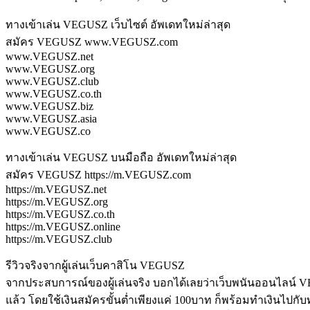
ทางเข้าเล่น VEGUSZ เว็บไซต์ อัพเดทใหม่ล่าสุด
สมัคร VEGUSZ www.VEGUSZ.com
www.VEGUSZ.net
www.VEGUSZ.org
www.VEGUSZ.club
www.VEGUSZ.co.th
www.VEGUSZ.biz
www.VEGUSZ.asia
www.VEGUSZ.co
ทางเข้าเล่น VEGUSZ บนมือถือ อัพเดทใหม่ล่าสุด
สมัคร VEGUSZ https://m.VEGUSZ.com
https://m.VEGUSZ.net
https://m.VEGUSZ.org
https://m.VEGUSZ.co.th
https://m.VEGUSZ.online
https://m.VEGUSZ.club
รีวิวจริงจากผู้เล่นเว็บคาสิโน VEGUSZ
จากประสบการณ์ของผู้เล่นจริง บอกได้เลยว่าเว็บพนันออนไลน์ VEGUSZ
แล้ว โดยใช้เงินสมัครขั้นต่ำเพียงแค่ 100บาท ก็พร้อมทำเงินไปกั