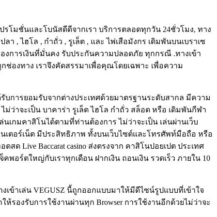
โปรโมชั่นและโบนัสดีดีจากเรา บริการตลอดทุกวัน 24ชั่วโมง, ทาง
, ไฮโล , กำถั่ว , รูเล็ต , และ ไพ่เสือมังกร เดิมพันบนเบราเซ
เรื่องการเงินที่มั่นคง รับประกันความปลอดภัย ทุกกรณี .ทางเข้า
ทุกช่องทาง เราจึงคัดสรรมาเพื่อคุณโดยเฉพาะ เพื่อความ
และได้รับการยอมรับจากต่างประเทศด้วยมาตรฐานระดับสากล มีความ
่ว่าจะเป็น บาคาร่า รูเล็ต ไฮโล กำถั่ว สล็อต หรือ เดิมพันกีฬา
เกมคาสิโนได้ตามที่ท่านต้องการ ไม่ว่าจะเป็น เล่นผ่านเว็บ
เตอร์เน็ต มีประสิทธิภาพ ทั้งบนเว็บไซต์และโทรศัพท์มือถือ หรือ
ดสด Live Baccarat casino ส่งตรงจาก คาสิโนปอยเปต ประเทศ
จ็คพอร์ตใหญ่กับเราทุกเดือน ฝากเงิน ถอนเงิน รวดเร็ว ภายใน 10
เข้าเล่น VEGUSZ นี้ถูกออกแบบมาให้มีดีไซน์รูปแบบที่เข้าใจ
บมาให้รองรับการใช้งานผ่านทุก Browser การใช้งานอีกด้วยไม่ว่าจะ