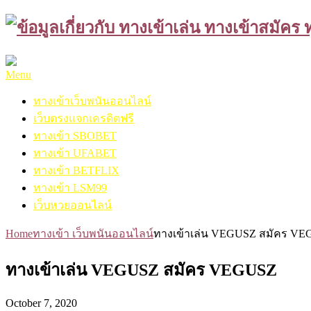
Skip
to
content
Menu
ทางเข้าเว็บพนันออนไลน์
เว็บตรงแจกเครดิตฟรี
ทางเข้า SBOBET
ทางเข้า UFABET
ทางเข้า BETFLIX
ทางเข้า LSM99
เว็บหวยออนไลน์
Home
ทางเข้า เว็บพนันออนไลน์
ทางเข้าเล่น VEGUSZ สมัคร V
ทางเข้าเล่น VEGUSZ สมัคร VEGUSZ
October 7, 2020