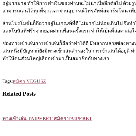
อยู่มากมาย ทำให้การทำเงินของท่านจะไม่น่าเบื่ออีกต่อไป ด้วยร
สามารถเล่นได้ทุกที่ทุกเวลาผ่านอุปกรณ์โทรศัพท์สมาร์ทโฟน เพียงแ
ส่วนโปรโมชั่นก็ถือว่าอยู่ในเกณฑ์ที่ดี ไม่มากไม่น้อยเกินไป จ
และโบนัสที่ฟรีๆจากยอดฝากเพื่อนครั้งแรก ทำให้เป็นที่ล่อตาล่อใจก
ช่องทางเข้าเล่นการเข้าเล่นก็ถือว่าทำได้ดี มีหลากหลายช่องทาง
เล่นหนึ่งมีปัญหาก็ยังมีทางเข้าเล่นสำรองในการเข้าเล่นได้อยู่ดี
ทำให้คนส่วนใหญ่เลือกเข้ามาเป็นสมาชิกกับทางเรา
Tags:
สมัคร VEGUSZ
Related Posts
ทางเข้าเล่น TAIPEBET สมัคร TAIPEBET