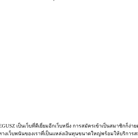
 เป็นเว็บที่ดีเยี่ยมอีกเว็บหนึ่ง การสมัครเข้าเป็นสมาชิกก็ง่ายดา
บทางเว็บพนันของเราที่เป็นแหล่งเงินทุนขนาดใหญ่พร้อมให้บริการสมา