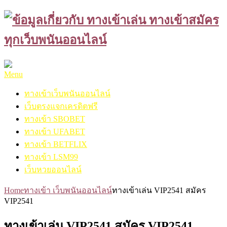
Skip
to
content
Menu
ทางเข้าเว็บพนันออนไลน์
เว็บตรงแจกเครดิตฟรี
ทางเข้า SBOBET
ทางเข้า UFABET
ทางเข้า BETFLIX
ทางเข้า LSM99
เว็บหวยออนไลน์
Home
ทางเข้า เว็บพนันออนไลน์
ทางเข้าเล่น VIP2541 สมัคร
VIP2541
ทางเข้าเล่น VIP2541 สมัคร VIP2541