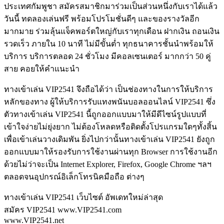
ประเทศกัมพูชา สมัครสมาชิกมาร่วมเป็นส่วนหนึ่งกับเราได้แล้ว
วันนี้ ทดลองเล่นฟรี พร้อมโปรโมชั่นดีๆ และของรางวัลอีก
มากมาย ร่วมลุ้นแจ็คพอร์ตใหญ่กับเราทุกเดือน ฝากเงิน ถอนเงิน
รวดเร็ว ภายใน 10 นาที ไม่มีขั้นต่ำ ทุกธนาคารชั้นนำพร้อมให้
บริการ บริการตลอด 24 ชั่วโมง มีคอลเซนเตอร์ มากกว่า 50 คู่
สาย คอยให้คำแนะนำ
ทางเข้าเล่น VIP2541 จึงถือได้ว่า เป็นช่องทางในการให้บริการ
หลักของทาง ผู้ให้บริการรับแทงพนันบอลออนไลน์ VIP2541 ซึ่ง
ตัวทางเข้าเล่น VIP2541 นี้ถูกออกแบบมาให้มีดีไซน์รูปแบบที่
เข้าใจง่ายไม่ยุ่งยาก ไม่ต้องโหลดหรือติดตั้งโปรแกรมใดๆทั้งสิ้น
เพื่อเข้าเล่นวางเดิมพัน ยิ่งไปกว่านั้นทางเข้าเล่น VIP2541 ยังถูก
ออกแบบมาให้รองรับการใช้งานผ่านทุก Browser การใช้งานอีก
ด้วยไม่ว่าจะเป็น Internet Explorer, Firefox, Google Chrome ฯลฯ
ตลอดจนอุปกรณ์อิเล็กโทรนิคมือถือ ต่างๆ
ทางเข้าเล่น VIP2541 เว็บไซต์ อัพเดทใหม่ล่าสุด
สมัคร VIP2541 www.VIP2541.com
www.VIP2541.net