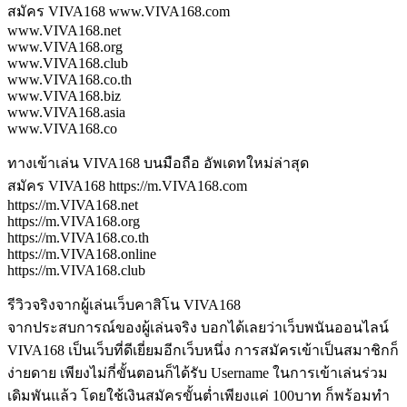
สมัคร VIVA168 www.VIVA168.com
www.VIVA168.net
www.VIVA168.org
www.VIVA168.club
www.VIVA168.co.th
www.VIVA168.biz
www.VIVA168.asia
www.VIVA168.co
ทางเข้าเล่น VIVA168 บนมือถือ อัพเดทใหม่ล่าสุด
สมัคร VIVA168 https://m.VIVA168.com
https://m.VIVA168.net
https://m.VIVA168.org
https://m.VIVA168.co.th
https://m.VIVA168.online
https://m.VIVA168.club
รีวิวจริงจากผู้เล่นเว็บคาสิโน VIVA168
จากประสบการณ์ของผู้เล่นจริง บอกได้เลยว่าเว็บพนันออนไลน์
VIVA168 เป็นเว็บที่ดีเยี่ยมอีกเว็บหนึ่ง การสมัครเข้าเป็นสมาชิกก็
ง่ายดาย เพียงไม่กี่ขั้นตอนก็ได้รับ Username ในการเข้าเล่นร่วม
เดิมพันแล้ว โดยใช้เงินสมัครขั้นต่ำเพียงแค่ 100บาท ก็พร้อมทำ