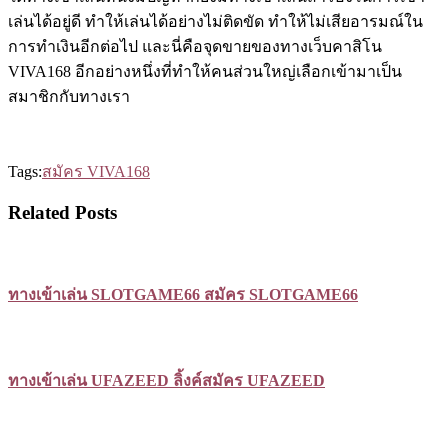
เล่นได้อยู่ดี ทำให้เล่นได้อย่างไม่ติดขัด ทำให้ไม่เสียอารมณ์ใน
การทำเงินอีกต่อไป และนี่คือจุดขายของทางเว็บคาสิโน
VIVA168 อีกอย่างหนึ่งที่ทำให้คนส่วนใหญ่เลือกเข้ามาเป็น
สมาชิกกับทางเรา
Tags:
สมัคร VIVA168
Related Posts
ทางเข้าเล่น SLOTGAME66 สมัคร SLOTGAME66
ทางเข้าเล่น UFAZEED ลิ้งค์สมัคร UFAZEED