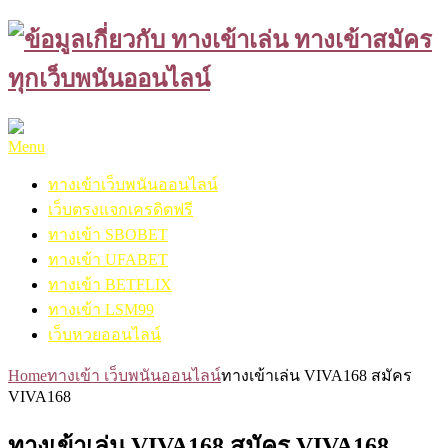
Skip
to
content
Menu
ทางเข้าเว็บพนันออนไลน์
เว็บตรงแจกเครดิตฟรี
ทางเข้า SBOBET
ทางเข้า UFABET
ทางเข้า BETFLIX
ทางเข้า LSM99
เว็บหวยออนไลน์
Home
ทางเข้า เว็บพนันออนไลน์
ทางเข้าเล่น VIVA168 สมัคร
VIVA168
ทางเข้าเล่น VIVA168 สมัคร VIVA168