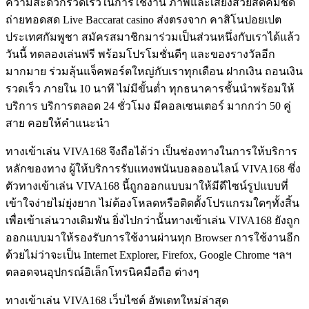
ความสะดวกรวดเร็วในการใช้งาน ภาพและเสียงสวยสดคมชัด
ถ่ายทอดสด Live Baccarat casino ส่งตรงจาก คาสิโนปอยเปต
ประเทศกัมพูชา สมัครสมาชิกมาร่วมเป็นส่วนหนึ่งกับเราได้แล้ว
วันนี้ ทดลองเล่นฟรี พร้อมโปรโมชั่นดีๆ และของรางวัลอีก
มากมาย ร่วมลุ้นแจ็คพอร์ตใหญ่กับเราทุกเดือน ฝากเงิน ถอนเงิน
รวดเร็ว ภายใน 10 นาที ไม่มีขั้นต่ำ ทุกธนาคารชั้นนำพร้อมให้
บริการ บริการตลอด 24 ชั่วโมง มีคอลเซนเตอร์ มากกว่า 50 คู่
สาย คอยให้คำแนะนำ
ทางเข้าเล่น VIVA168 จึงถือได้ว่า เป็นช่องทางในการให้บริการ
หลักของทาง ผู้ให้บริการรับแทงพนันบอลออนไลน์ VIVA168 ซึ่ง
ตัวทางเข้าเล่น VIVA168 นี้ถูกออกแบบมาให้มีดีไซน์รูปแบบที่
เข้าใจง่ายไม่ยุ่งยาก ไม่ต้องโหลดหรือติดตั้งโปรแกรมใดๆทั้งสิ้น
เพื่อเข้าเล่นวางเดิมพัน ยิ่งไปกว่านั้นทางเข้าเล่น VIVA168 ยังถูก
ออกแบบมาให้รองรับการใช้งานผ่านทุก Browser การใช้งานอีก
ด้วยไม่ว่าจะเป็น Internet Explorer, Firefox, Google Chrome ฯลฯ
ตลอดจนอุปกรณ์อิเล็กโทรนิคมือถือ ต่างๆ
ทางเข้าเล่น VIVA168 เว็บไซต์ อัพเดทใหม่ล่าสุด