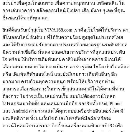
สรรมาเพื่อคุณโดยเฉพาะ เพื่อความสนุกสนาน เพลิดเพลิน ใน
การเล่นบาคาร่า สล๊อตออนไลน์ ยิงปลา เสือ-มังกร รูเลต ที่คุณ
ชื่นชอบได้ทุกที่ทุกเวลา
ยินดีต้อนรับเข้าสู่เว็บ VIVA168.com เราคือเว็บไซต์ให้บริการ คา
สิโนออนไลน์ อันดับ 1 ที่ได้รับความนิยมสูงสุดในประเทศไทย
และได้รับการยอมรับจากต่างประเทศด้วยมาตรฐานระดับสากล
มีความน่าเชื่อถือ มั่นคง ปลอดภัย การบริการที่สุดแสนประทับ
ใจ พร้อมให้บริการเดิมพันเกมคาสิโนที่หลากหลาย มีเกมให้
เลือกเล่นมากมาย ไม่ว่าจะเป็น บาคาร่า รูเล็ต ไฮโล กำถั่ว สล็อต
หรือ เดิมพันกีฬาออนไลน์ และยังมีเกมการเดิมพันอื่นๆ อีก
มากมาย ครบถ้วนทุกความสนุก พร้อมให้บริการทุกท่าน
สามารถเลือกช่องทางในการเข้าเล่นเกมคาสิโนได้ตามที่ท่าน
ต้องการ ไม่ว่าจะเป็น เล่นผ่านเว็บ แบบไม่ต้องดาวน์โหลด
โปรแกรมมาติดตั้ง และเล่นผ่านมือถือ รองรับทั้ง iPad,iPhone
และ Android สามารถเล่นได้ทุกระบบเครือข่ายอินเตอร์เน็ต มี
ประสิทธิภาพ ทั้งบนเว็บไซต์และโทรศัพท์มือถือ หรือจะ
ดาวน์โหลดโปรแกรมมาติดตั้งบนเครื่องคอมพิวเตอร์ PC เพื่อ