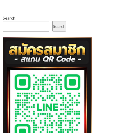
Search
Search