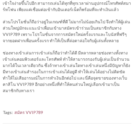
เข้าใจง่ายขึ้นไปอีก สามารถเล่นได้ทุกที่ทุกเวลาผ่านอุปกรณ์โทรศัพท์สมา
ร์ทโฟน เพียงแค่เชื่อมต่อเข้ากับอินเตอร์เน็ตก็พร้อมที่จะทำเงินแล้ว
ส่วนโปรโมชั่นก็ถือว่าอยู่ในเกณฑ์ที่ดี ไม่มากไม่น้อยเกินไป จึงทำให้ผู้เล่น
ส่วนใหญ่มักจะแนะนำเพื่อนเข้ามาสมัครเข้าร่วมเป็นสมาชิกกับทาง
VVIP789 เพราะโปรโมชั่นจากการสมัครใหม่ครั้งแรกและโบนัสที่ฟรีๆ
จากยอดฝากเพื่อนครั้งแรก ทำให้เป็นที่ล่อตาล่อใจกับผู้เล่นทั้งหลาย
ช่องทางเข้าเล่นการเข้าเล่นก็ถือว่าทำได้ดี มีหลากหลายช่องทางทั้งทาง
เข้าเล่นคอมพิวเตอร์และโทรศัพท์ ทำให้สามารถรองรับผู้เล่นเป็นจำนวน
มากได้ในเวลาเดียวกัน ซึ่งถ้าทางเข้าเล่นใดทางเข้าเล่นหนึ่งมีปัญหาก็ยัง
มีทางเข้าเล่นสำรองในการเข้าเล่นได้อยู่ดี ทำให้เล่นได้อย่างไม่ติดขัด
ทำให้ไม่เสียอารมณ์ในการทำเงินอีกต่อไป และนี่คือจุดขายของทางเว็บ
คาสิโน VVIP789 อีกอย่างหนึ่งที่ทำให้คนส่วนใหญ่เลือกเข้ามาเป็น
สมาชิกกับทางเรา
Tags:
สมัคร VVIP789