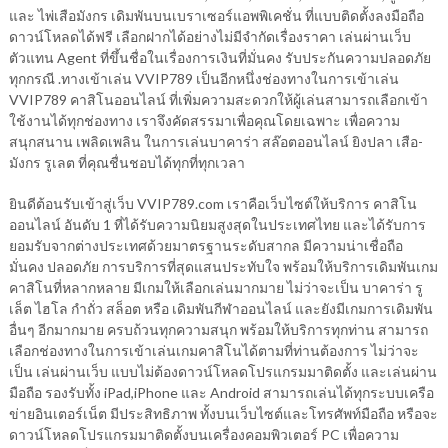
และ ไพ่เสือมังกร เดิมพันบนเบราเซอร์แอพพิเคชั่น ที่แบบติดตั้งลงมือถือ
ดาวน์โหลดได้ฟรี เลือกฝากได้อย่างไม่มีจำกัดเรื่องราคา เล่นผ่านเว็บ
ตัวแทน Agent ที่ขึ้นชื่อในเรื่องการเงินที่มั่นคง รับประกันความปลอดภัย
ทุกกรณี .ทางเข้าเล่น VVIP789 เป็นอีกหนึ่งช่องทางในการเข้าเล่น
VVIP789 คาสิโนออนไลน์ ที่เพิ่มความสะดวกให้ผู้เล่นสามารถเลือกเข้า
ใช้งานได้ทุกช่องทาง เราจึงคัดสรรมาเพื่อคุณโดยเฉพาะ เพื่อความ
สนุกสนาน เพลิดเพลิน ในการเล่นบาคาร่า สล๊อตออนไลน์ ยิงปลา เสือ-
มังกร รูเลต ที่คุณชื่นชอบได้ทุกที่ทุกเวลา
ยินดีต้อนรับเข้าสู่เว็บ VVIP789.com เราคือเว็บไซต์ให้บริการ คาสิโน
ออนไลน์ อันดับ 1 ที่ได้รับความนิยมสูงสุดในประเทศไทย และได้รับการ
ยอมรับจากต่างประเทศด้วยมาตรฐานระดับสากล มีความน่าเชื่อถือ
มั่นคง ปลอดภัย การบริการที่สุดแสนประทับใจ พร้อมให้บริการเดิมพันเกม
คาสิโนที่หลากหลาย มีเกมให้เลือกเล่นมากมาย ไม่ว่าจะเป็น บาคาร่า รู
เล็ต ไฮโล กำถั่ว สล็อต หรือ เดิมพันกีฬาออนไลน์ และยังมีเกมการเดิมพัน
อื่นๆ อีกมากมาย ครบถ้วนทุกความสนุก พร้อมให้บริการทุกท่าน สามารถ
เลือกช่องทางในการเข้าเล่นเกมคาสิโนได้ตามที่ท่านต้องการ ไม่ว่าจะ
เป็น เล่นผ่านเว็บ แบบไม่ต้องดาวน์โหลดโปรแกรมมาติดตั้ง และเล่นผ่าน
มือถือ รองรับทั้ง iPad,iPhone และ Android สามารถเล่นได้ทุกระบบเครือ
ข่ายอินเตอร์เน็ต มีประสิทธิภาพ ทั้งบนเว็บไซต์และโทรศัพท์มือถือ หรือจะ
ดาวน์โหลดโปรแกรมมาติดตั้งบนเครื่องคอมพิวเตอร์ PC เพื่อความ