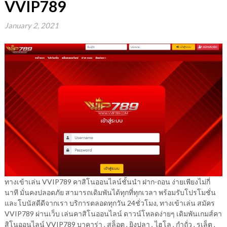
VVIP789
January 2, 2021
ทางเข้าเล่น VVIP789 คาสิโนออนไลน์ชั้นนำ ฝาก-ถอน ง่ายเพียงไม่กี่
นาที มั่นคงปลอดภัย สามารถเดิมพันได้ทุกที่ทุกเวลา พร้อมรับโปรโมชั่น
และโบนัสดีดีจากเรา บริการตลอดทุกวัน 24ชั่วโมง, ทางเข้าเล่น สมัคร
VVIP789 ผ่านเว็บ เล่นคาสิโนออนไลน์ ดาวน์โหลดง่ายๆ เดิมพันเกมส์คา
สิโนออนไลน์ VVIP789 บาคาร่า , สล็อต , ยิงปลา , ไฮโล , กำถั่ว , รูเล็ต ,