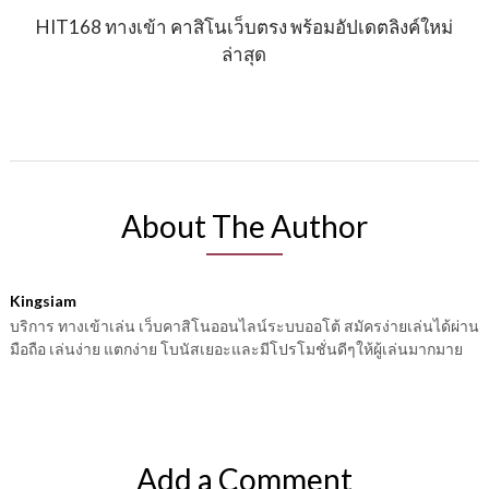
HIT168 ทางเข้า คาสิโนเว็บตรง พร้อมอัปเดตลิงค์ใหม่
ล่าสุด
About The Author
Kingsiam
บริการ ทางเข้าเล่น เว็บคาสิโนออนไลน์ระบบออโต้ สมัครง่ายเล่นได้ผ่าน
มือถือ เล่นง่าย แตกง่าย โบนัสเยอะและมีโปรโมชั่นดีๆให้ผู้เล่นมากมาย
Add a Comment