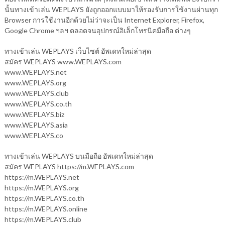
นั้นทางเข้าเล่น WEPLAYS ยังถูกออกแบบมาให้รองรับการใช้งานผ่านทุก
Browser การใช้งานอีกด้วยไม่ว่าจะเป็น Internet Explorer, Firefox,
Google Chrome ฯลฯ ตลอดจนอุปกรณ์อิเล็กโทรนิคมือถือ ต่างๆ
ทางเข้าเล่น WEPLAYS เว็บไซต์ อัพเดทใหม่ล่าสุด
สมัคร WEPLAYS www.WEPLAYS.com
www.WEPLAYS.net
www.WEPLAYS.org
www.WEPLAYS.club
www.WEPLAYS.co.th
www.WEPLAYS.biz
www.WEPLAYS.asia
www.WEPLAYS.co
ทางเข้าเล่น WEPLAYS บนมือถือ อัพเดทใหม่ล่าสุด
สมัคร WEPLAYS https://m.WEPLAYS.com
https://m.WEPLAYS.net
https://m.WEPLAYS.org
https://m.WEPLAYS.co.th
https://m.WEPLAYS.online
https://m.WEPLAYS.club