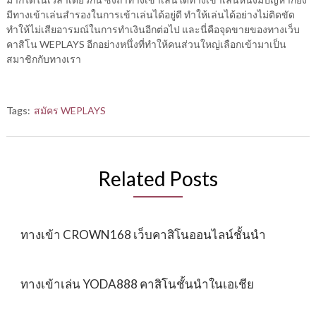
มีทางเข้าเล่นสำรองในการเข้าเล่นได้อยู่ดี ทำให้เล่นได้อย่างไม่ติดขัด
ทำให้ไม่เสียอารมณ์ในการทำเงินอีกต่อไป และนี่คือจุดขายของทางเว็บ
คาสิโน WEPLAYS อีกอย่างหนึ่งที่ทำให้คนส่วนใหญ่เลือกเข้ามาเป็น
สมาชิกกับทางเรา
Tags:
สมัคร WEPLAYS
Related Posts
ทางเข้า CROWN168 เว็บคาสิโนออนไลน์ชั้นนำ
ทางเข้าเล่น YODA888 คาสิโนชั้นนำในเอเชีย