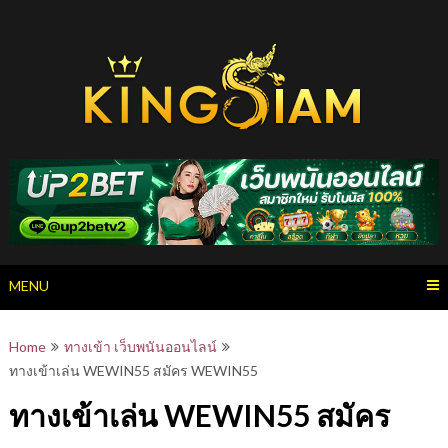
Skip
to
content
MENU
Home
ทางเข้า เว็บพนันออนไลน์
ทางเข้าเล่น WEWIN55 สมัคร WEWIN55
ทางเข้าเล่น WEWIN55 สมัคร