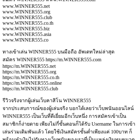
www.WINNER555.net
www.WINNER555.org
www.WINNER555.club
www.WINNER555.co.th
www.WINNER555.biz
www.WINNER555.asia
www.WINNER555.co
ทางเข้าเล่น WINNER555 บนมือถือ อัพเดทใหม่ล่าสุด
สมัคร WINNER555 https://m.WINNER555.com
https://m.WINNER555.net
https://m.WINNER555.org
https://m.WINNER555.co.th
https://m.WINNER555.online
https://m.WINNER555.club
รีวิวจริงจากผู้เล่นเว็บคาสิโน WINNER555
จากประสบการณ์ของผู้เล่นจริง บอกได้เลยว่าเว็บพนันออนไลน์
WINNER555 เป็นเว็บที่ดีเยี่ยมอีกเว็บหนึ่ง การสมัครเข้าเป็น
สมาชิกก็ง่ายดาย เพียงไม่กี่ขั้นตอนก็ได้รับ Username ในการเข้า
เล่นร่วมเดิมพันแล้ว โดยใช้เงินสมัครขั้นต่ำเพียงแค่ 100บาท ก็
พร้อมทำเงินไปกับทางเว็บพนันของเราที่เป็นแหล่งเงินทุนขนาด