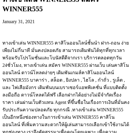
WINNER555
January 31, 2021
ทางเข้าเล่น WINNER555 คาสิโนออนไลน์ชั้นนำ ฝาก-ถอน ง่าย
เพียงไม่กี่นาที มั่นคงปลอดภัย สามารถเดิมพันได้ทุกที่ทุกเวลา
พร้อมรับโปรโมชั่นและโบนัสดีดีจากเรา บริการตลอดทุกวัน
24ชั่วโมง, ทางเข้าเล่น สมัคร WINNER555 ผ่านเว็บ เล่นคาสิโน
ออนไลน์ ดาวน์โหลดง่ายๆ เดิมพันเกมส์คาสิโนออนไลน์
WINNER555 บาคาร่า , สล็อต , ยิงปลา , ไฮโล , กำถั่ว , รูเล็ต ,
และ ไพ่เสือมังกร เดิมพันบนเบราเซอร์แอพพิเคชั่น ที่แบบติดตั้ง
ลงมือถือ ดาวน์โหลดได้ฟรี เลือกฝากได้อย่างไม่มีจำกัดเรื่อง
ราคา เล่นผ่านเว็บตัวแทน Agent ที่ขึ้นชื่อในเรื่องการเงินที่มั่นคง
รับประกันความปลอดภัย ทุกกรณี .ทางเข้าเล่น WINNER555
เป็นอีกหนึ่งช่องทางในการเข้าเล่น WINNER555 คาสิโน
ออนไลน์ ที่เพิ่มความสะดวกให้ผู้เล่นสามารถเลือกเข้าใช้งานได้
ทุกช่องทาง เราจึงคัดสรรมาเพื่อคุณโดยเฉพาะ เพื่อความ