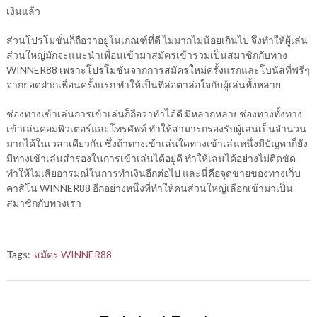
เงินแล้ว
ส่วนโปรโมชั่นก็ถือว่าอยู่ในเกณฑ์ที่ดี ไม่มากไม่น้อยเกินไป จึงทำให้ผู้เล่น
ส่วนใหญ่มักจะแนะนำเพื่อนเข้ามาสมัครเข้าร่วมเป็นสมาชิกกับทาง
WINNER88 เพราะโปรโมชั่นจากการสมัครใหม่ครั้งแรกและโบนัสที่ฟรีๆ
จากยอดฝากเพื่อนครั้งแรก ทำให้เป็นที่ล่อตาล่อใจกับผู้เล่นทั้งหลาย
ช่องทางเข้าเล่นการเข้าเล่นก็ถือว่าทำได้ดี มีหลากหลายช่องทางทั้งทาง
เข้าเล่นคอมพิวเตอร์และโทรศัพท์ ทำให้สามารถรองรับผู้เล่นเป็นจำนวน
มากได้ในเวลาเดียวกัน ซึ่งถ้าทางเข้าเล่นใดทางเข้าเล่นหนึ่งมีปัญหาก็ยัง
มีทางเข้าเล่นสำรองในการเข้าเล่นได้อยู่ดี ทำให้เล่นได้อย่างไม่ติดขัด
ทำให้ไม่เสียอารมณ์ในการทำเงินอีกต่อไป และนี่คือจุดขายของทางเว็บ
คาสิโน WINNER88 อีกอย่างหนึ่งที่ทำให้คนส่วนใหญ่เลือกเข้ามาเป็น
สมาชิกกับทางเรา
Tags:
สมัคร WINNER88