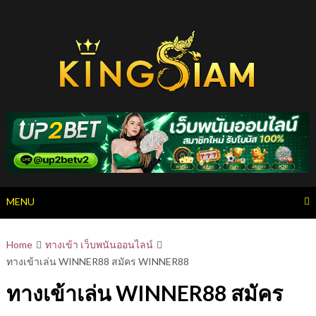
Skip
to
content
MENU
Home
ทางเข้า เว็บพนันออนไลน์
ทางเข้าเล่น WINNER88 สมัคร WINNER88
ทางเข้าเล่น WINNER88 สมัคร