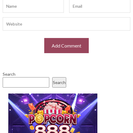
Search
Search