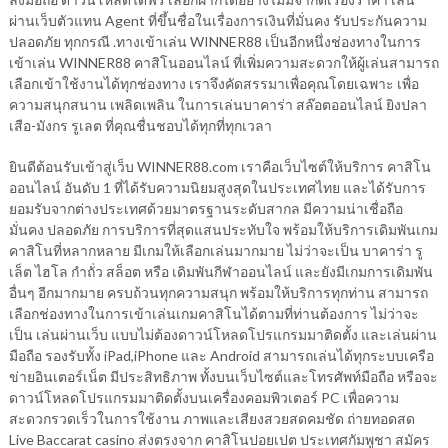
ผ่านเว็บตัวแทน Agent ที่ขึ้นชื่อในเรื่องการเงินที่มั่นคง รับประกันความ
ปลอดภัย ทุกกรณี .ทางเข้าเล่น WINNER88 เป็นอีกหนึ่งช่องทางในการ
เข้าเล่น WINNER88 คาสิโนออนไลน์ ที่เพิ่มความสะดวกให้ผู้เล่นสามารถ
เลือกเข้าใช้งานได้ทุกช่องทาง เราจึงคัดสรรมาเพื่อคุณโดยเฉพาะ เพื่อ
ความสนุกสนาน เพลิดเพลิน ในการเล่นบาคาร่า สล๊อตออนไลน์ ยิงปลา
เสือ-มังกร รูเลต ที่คุณชื่นชอบได้ทุกที่ทุกเวลา
ยินดีต้อนรับเข้าสู่เว็บ WINNER88.com เราคือเว็บไซต์ให้บริการ คาสิโน
ออนไลน์ อันดับ 1 ที่ได้รับความนิยมสูงสุดในประเทศไทย และได้รับการ
ยอมรับจากต่างประเทศด้วยมาตรฐานระดับสากล มีความน่าเชื่อถือ
มั่นคง ปลอดภัย การบริการที่สุดแสนประทับใจ พร้อมให้บริการเดิมพันเกม
คาสิโนที่หลากหลาย มีเกมให้เลือกเล่นมากมาย ไม่ว่าจะเป็น บาคาร่า รู
เล็ต ไฮโล กำถั่ว สล็อต หรือ เดิมพันกีฬาออนไลน์ และยังมีเกมการเดิมพัน
อื่นๆ อีกมากมาย ครบถ้วนทุกความสนุก พร้อมให้บริการทุกท่าน สามารถ
เลือกช่องทางในการเข้าเล่นเกมคาสิโนได้ตามที่ท่านต้องการ ไม่ว่าจะ
เป็น เล่นผ่านเว็บ แบบไม่ต้องดาวน์โหลดโปรแกรมมาติดตั้ง และเล่นผ่าน
มือถือ รองรับทั้ง iPad,iPhone และ Android สามารถเล่นได้ทุกระบบเครือ
ข่ายอินเตอร์เน็ต มีประสิทธิภาพ ทั้งบนเว็บไซต์และโทรศัพท์มือถือ หรือจะ
ดาวน์โหลดโปรแกรมมาติดตั้งบนเครื่องคอมพิวเตอร์ PC เพื่อความ
สะดวกรวดเร็วในการใช้งาน ภาพและเสียงสวยสดคมชัด ถ่ายทอดสด
Live Baccarat casino ส่งตรงจาก คาสิโนปอยเปต ประเทศกัมพูชา สมัคร