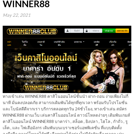
WINNER88
May 22, 2021
ทางเข้าเล่น WINNER88 คาสิโนออนไลน์ชั้นนำ ฝาก-ถอน ง่ายเพียงไม่กี่
นาที มั่นคงปลอดภัย สามารถเดิมพันได้ทุกที่ทุกเวลา พร้อมรับโปรโมชั่น
และโบนัสดีดีจากเรา บริการตลอดทุกวัน 24ชั่วโมง, ทางเข้าเล่น สมัคร
WINNER88 ผ่านเว็บ เล่นคาสิโนออนไลน์ ดาวน์โหลดง่ายๆ เดิมพันเกมส์
คาสิโนออนไลน์ WINNER88 บาคาร่า , สล็อต , ยิงปลา , ไฮโล , กำถั่ว , รู
เล็ต , และ ไพ่เสือมังกร เดิมพันบนเบราเซอร์แอพพิเคชั่น ที่แบบติดตั้ง
ลงมือถือ ดาวน์โหลดได้ฟรี เลือกฝากได้อย่างไม่มีจำกัดเรื่องราคา เล่น