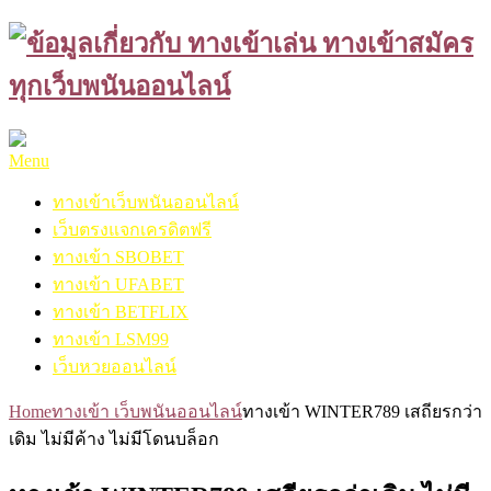
Skip
to
content
Menu
ทางเข้าเว็บพนันออนไลน์
เว็บตรงแจกเครดิตฟรี
ทางเข้า SBOBET
ทางเข้า UFABET
ทางเข้า BETFLIX
ทางเข้า LSM99
เว็บหวยออนไลน์
Home
ทางเข้า เว็บพนันออนไลน์
ทางเข้า WINTER789 เสถียรกว่า
เดิม ไม่มีค้าง ไม่มีโดนบล็อก