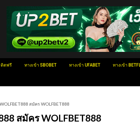
ดิตฟรี
ทางเข้า SBOBET
ทางเข้า UFABET
ทางเข้า BETF
่น WOLFBET888 สมัคร WOLFBET888
T888 สมัคร WOLFBET888