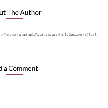
ut The Author
สมัครง่ายเล่นได้ผ่านมือถือ เล่นง่าย แตกง่าย โบนัสเยอะและมีโปรโม
d a Comment