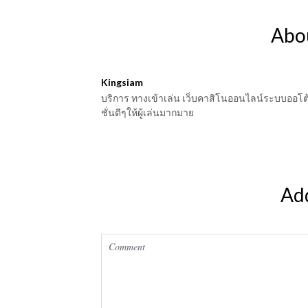
Abo
Kingsiam
บริการ ทางเข้าเล่น เว็บคาสิโนออนไลน์ระบบออโต้ 
ชั่นดีๆให้ผู้เล่นมากมาย
Ad