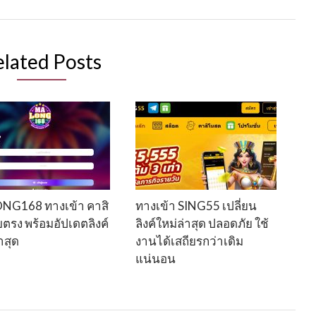
elated Posts
NG168 ทางเข้า คาสิ
ทางเข้า SING55 เปลี่ยน
บตรง พร้อมอัปเดตลิงค์
ลิงค์ใหม่ล่าสุด ปลอดภัย ใช้
าสุด
งานได้เสถียรกว่าเดิม
แน่นอน