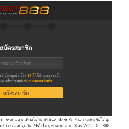
ก-ถอน ง่ายเพียงไม่กี่นาที มั่นคงปลอดภัย สามารถเดิมพันได้ทุก
า บริการตลอดทุกวัน 24ชั่วโมง, ทางเข้าเล่น สมัคร WOLFBET888