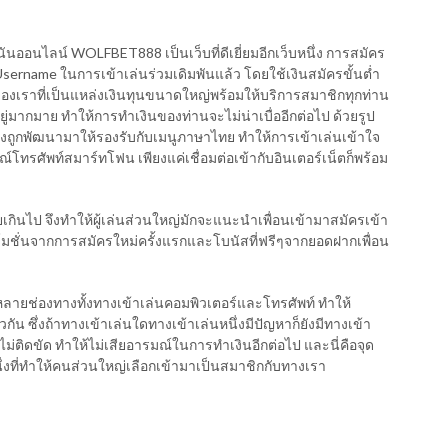
ันออนไลน์ WOLFBET888 เป็นเว็บที่ดีเยี่ยมอีกเว็บหนึ่ง การสมัคร
บ Username ในการเข้าเล่นร่วมเดิมพันแล้ว โดยใช้เงินสมัครขั้นต่ำ
ของเราที่เป็นแหล่งเงินทุนขนาดใหญ่พร้อมให้บริการสมาชิกทุกท่าน
นอยู่มากมาย ทำให้การทำเงินของท่านจะไม่น่าเบื่ออีกต่อไป ด้วยรูป
ยังถูกพัฒนามาให้รองรับกับเมนูภาษาไทย ทำให้การเข้าเล่นเข้าใจ
รณ์โทรศัพท์สมาร์ทโฟน เพียงแค่เชื่อมต่อเข้ากับอินเตอร์เน็ตก็พร้อม
้อยเกินไป จึงทำให้ผู้เล่นส่วนใหญ่มักจะแนะนำเพื่อนเข้ามาสมัครเข้า
ั่นจากการสมัครใหม่ครั้งแรกและโบนัสที่ฟรีๆจากยอดฝากเพื่อน
กหลายช่องทางทั้งทางเข้าเล่นคอมพิวเตอร์และโทรศัพท์ ทำให้
น ซึ่งถ้าทางเข้าเล่นใดทางเข้าเล่นหนึ่งมีปัญหาก็ยังมีทางเข้า
งไม่ติดขัด ทำให้ไม่เสียอารมณ์ในการทำเงินอีกต่อไป และนี่คือจุด
ที่ทำให้คนส่วนใหญ่เลือกเข้ามาเป็นสมาชิกกับทางเรา