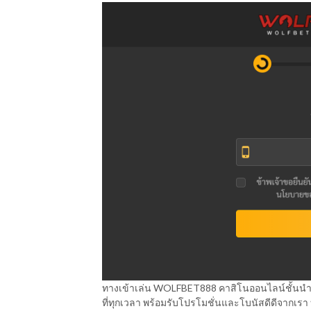
ทางเข้าเล่น WOLFBET888 คาสิโนออนไลน์ชั้นนำ ฝา
ที่ทุกเวลา พร้อมรับโปรโมชั่นและโบนัสดีดีจากเร