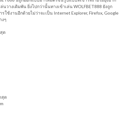
าเล่นวางเดิมพัน ยิ่งไปกว่านั้นทางเข้าเล่น WOLFBET888 ยังถูก
ช้งานอีกด้วยไม่ว่าจะเป็น Internet Explorer, Firefox, Google
่างๆ
สุด
าสุด
om