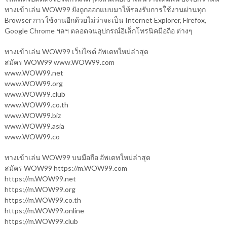
ทางเข้าเล่น WOW99 ยังถูกออกแบบมาให้รองรับการใช้งานผ่านทุก
Browser การใช้งานอีกด้วยไม่ว่าจะเป็น Internet Explorer, Firefox,
Google Chrome ฯลฯ ตลอดจนอุปกรณ์อิเล็กโทรนิคมือถือ ต่างๆ
ทางเข้าเล่น WOW99 เว็บไซต์ อัพเดทใหม่ล่าสุด
สมัคร WOW99 www.WOW99.com
www.WOW99.net
www.WOW99.org
www.WOW99.club
www.WOW99.co.th
www.WOW99.biz
www.WOW99.asia
www.WOW99.co
ทางเข้าเล่น WOW99 บนมือถือ อัพเดทใหม่ล่าสุด
สมัคร WOW99 https://m.WOW99.com
https://m.WOW99.net
https://m.WOW99.org
https://m.WOW99.co.th
https://m.WOW99.online
https://m.WOW99.club