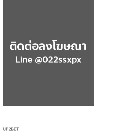
UP2BET