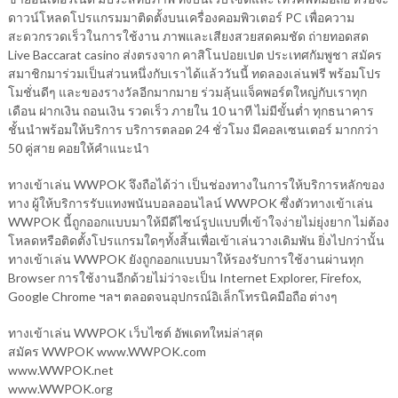
ดาวน์โหลดโปรแกรมมาติดตั้งบนเครื่องคอมพิวเตอร์ PC เพื่อความ
สะดวกรวดเร็วในการใช้งาน ภาพและเสียงสวยสดคมชัด ถ่ายทอดสด
Live Baccarat casino ส่งตรงจาก คาสิโนปอยเปต ประเทศกัมพูชา สมัคร
สมาชิกมาร่วมเป็นส่วนหนึ่งกับเราได้แล้ววันนี้ ทดลองเล่นฟรี พร้อมโปร
โมชั่นดีๆ และของรางวัลอีกมากมาย ร่วมลุ้นแจ็คพอร์ตใหญ่กับเราทุก
เดือน ฝากเงิน ถอนเงิน รวดเร็ว ภายใน 10 นาที ไม่มีขั้นต่ำ ทุกธนาคาร
ชั้นนำพร้อมให้บริการ บริการตลอด 24 ชั่วโมง มีคอลเซนเตอร์ มากกว่า
50 คู่สาย คอยให้คำแนะนำ
ทางเข้าเล่น WWPOK จึงถือได้ว่า เป็นช่องทางในการให้บริการหลักของ
ทาง ผู้ให้บริการรับแทงพนันบอลออนไลน์ WWPOK ซึ่งตัวทางเข้าเล่น
WWPOK นี้ถูกออกแบบมาให้มีดีไซน์รูปแบบที่เข้าใจง่ายไม่ยุ่งยาก ไม่ต้อง
โหลดหรือติดตั้งโปรแกรมใดๆทั้งสิ้นเพื่อเข้าเล่นวางเดิมพัน ยิ่งไปกว่านั้น
ทางเข้าเล่น WWPOK ยังถูกออกแบบมาให้รองรับการใช้งานผ่านทุก
Browser การใช้งานอีกด้วยไม่ว่าจะเป็น Internet Explorer, Firefox,
Google Chrome ฯลฯ ตลอดจนอุปกรณ์อิเล็กโทรนิคมือถือ ต่างๆ
ทางเข้าเล่น WWPOK เว็บไซต์ อัพเดทใหม่ล่าสุด
สมัคร WWPOK www.WWPOK.com
www.WWPOK.net
www.WWPOK.org