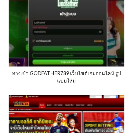
ทางเข้า GODFATHER789 เว็บไซต์เกมออนไลน์ รูป
แบบใหม่