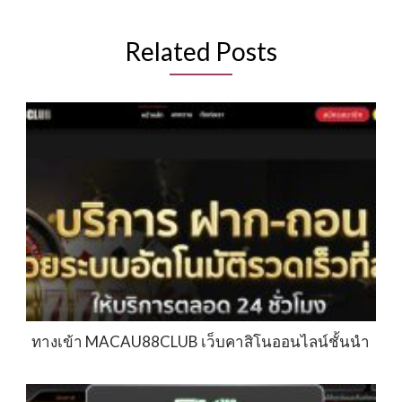
Related Posts
ทางเข้า MACAU88CLUB เว็บคาสิโนออนไลน์ชั้นนำ